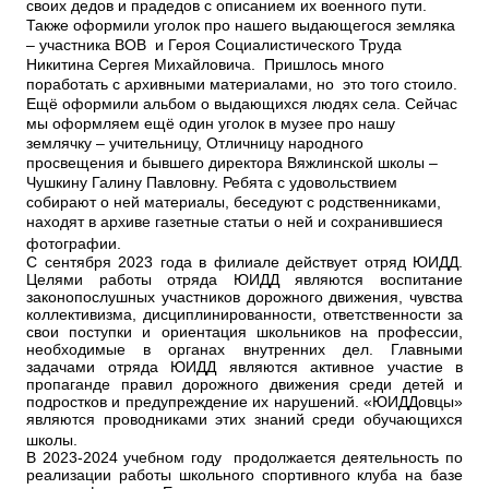
своих дедов и прадедов с описанием их военного пути.
Также оформили уголок про нашего выдающегося земляка
– участника ВОВ и Героя Социалистического Труда
Никитина Сергея Михайловича. Пришлось много
поработать с архивными материалами, но это того стоило.
Ещё оформили альбом о выдающихся людях села. Сейчас
мы оформляем ещё один уголок в музее про нашу
землячку – учительницу, Отличницу народного
просвещения и бывшего директора Вяжлинской школы –
Чушкину Галину Павловну. Ребята с удовольствием
собирают о ней материалы, беседуют с родственниками,
находят в архиве газетные статьи о ней и сохранившиеся
фотографии.
С сентября 2023 года в филиале действует отряд ЮИДД.
Целями работы отряда ЮИДД являются воспитание
законопослушных участников дорожного движения, чувства
коллективизма, дисциплинированности, ответственности за
свои поступки и ориентация школьников на профессии,
необходимые в органах внутренних дел. Главными
задачами отряда ЮИДД являются активное участие в
пропаганде правил дорожного движения среди детей и
подростков и предупреждение их нарушений. «ЮИДДовцы»
являются проводниками этих знаний среди обучающихся
школы.
В 2023-2024 учебном году продолжается деятельность по
реализации работы школьного спортивного клуба на базе