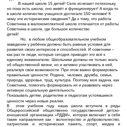
В нашей школе 15 детей! Село исчезает потихоньку,
но пока есть школа, оно живёт и функционирует! А когда-то
в школе количество учащихся достигало 150 человек! К
чему эти исторические сведения? Да к тому, что работа
Советника в малокомплектной школе отличается от работы
Советника в школе, где большое количество
детей!
Но, в любом общеобразовательном учебном
заведении у ребёнка должны быть равные условия для
развития своих интересов и способностей. И советники –
как раз те люди, которые сегодня приводят это всё к
единому знаменателю. Школьники должны не только знать
об общественной жизни, но и активно участвовать в ней,
реализуя свои возможности. При этом важно формировать
правильные ценности: Родина, человек, дружба, семья,
природа, здоровье, труд, культура. Поэтому моя задача, как
Советника, помогать формировать их и развивать через
активную социальную деятельность.
Показывать детям, родителям и педагогам устоявшиеся
ценности через новые реалии.
В этом учебном году наша школа вступила в ряды
Общероссийской общественно государственной детско-
юношеской организации «РДДМ», которая включает в себя
такие направления как - волонтерство и добровольчество,
патриотизм и историческая память, спорт, медиа и