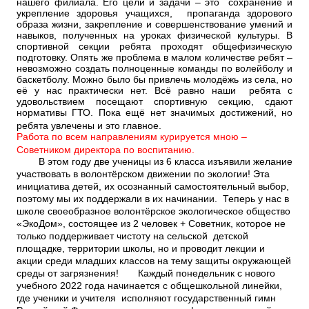
нашего филиала. Его цели и задачи – это сохранение и
укрепление здоровья учащихся, пропаганда здорового
образа жизни, закрепление и совершенствование умений и
навыков, полученных на уроках физической культуры. В
спортивной секции ребята проходят общефизическую
подготовку. Опять же проблема в малом количестве ребят –
невозможно создать полноценные команды по волейболу и
баскетболу. Можно было бы привлечь молодёжь из села, но
её у нас практически нет. Всё равно наши ребята с
удовольствием посещают спортивную секцию, сдают
нормативы ГТО. Пока ещё нет значимых достижений, но
ребята увлечены и это главное.
Работа по всем направлениям курируется мною –
Советником директора по воспитанию.
В этом году две ученицы из 6 класса изъявили желание
участвовать в волонтёрском движении по экологии! Эта
инициатива детей, их осознанный самостоятельный выбор,
поэтому мы их поддержали в их начинании. Теперь у нас в
школе своеобразное волонтёрское экологическое общество
«ЭкоДом», состоящее из 2 человек + Советник, которое не
только поддерживает чистоту на сельской детской
площадке, территории школы, но и проводит лекции и
акции среди младших классов на тему защиты окружающей
среды от загрязнения! Каждый понедельник с нового
учебного 2022 года начинается с общешкольной линейки,
где ученики и учителя исполняют государственный гимн