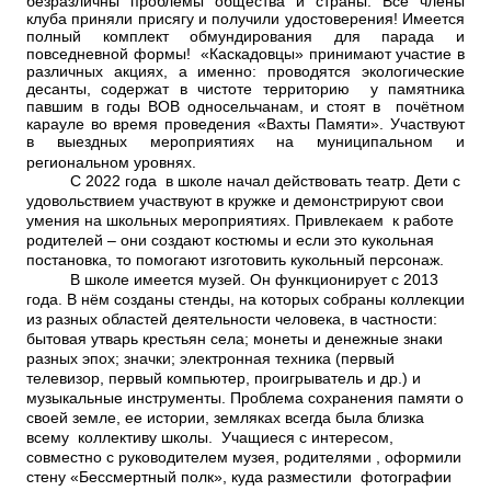
безразличны проблемы общества и страны. Все члены
клуба приняли присягу и получили удостоверения! Имеется
полный комплект обмундирования для парада и
повседневной формы! «Каскадовцы» принимают участие в
различных акциях, а именно: проводятся экологические
десанты, содержат в чистоте территорию у памятника
павшим в годы ВОВ односельчанам, и стоят в почётном
карауле во время проведения «Вахты Памяти». Участвуют
в выездных мероприятиях на муниципальном и
региональном уровнях.
С 2022 года в школе начал действовать театр. Дети с
удовольствием участвуют в кружке и демонстрируют свои
умения на школьных мероприятиях. Привлекаем к работе
родителей – они создают костюмы и если это кукольная
постановка, то помогают изготовить кукольный персонаж.
В школе имеется музей. Он функционирует с 2013
года. В нём созданы стенды, на которых собраны коллекции
из разных областей деятельности человека, в частности:
бытовая утварь крестьян села; монеты и денежные знаки
разных эпох; значки; электронная техника (первый
телевизор, первый компьютер, проигрыватель и др.) и
музыкальные инструменты. Проблема сохранения памяти о
своей земле, ее истории, земляках всегда была близка
всему коллективу школы. Учащиеся с интересом,
совместно с руководителем музея, родителями , оформили
стену «Бессмертный полк», куда разместили фотографии