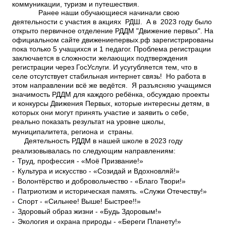
коммуникации, туризм и путешествия.
Ранее наши обучающиеся начинали свою
деятельности с участия в акциях РДШ. А в 2023 году было
открыто первичное отделение РДДМ "Движение первых". На
официальном сайте движениепервых.рф зарегистрированы
пока только 5 учащихся и 1 педагог. Проблема регистрации
заключается в сложности желающих подтверждения
регистрации через ГосУслуги.
И усугубляется тем, что в
селе отсутствует стабильная интернет связь! Но работа в
этом направлении всё же ведётся. Я разъясняю учащимся
значимость РДДМ для каждого ребёнка, обсуждаю проекты
и конкурсы Движения Первых, которые интересны детям, в
которых они могут принять участие и заявить о себе,
реально показать результат на уровне школы,
муниципалитета, региона и страны.
Деятельность РДДМ в нашей школе в 2023 году
реализовывалась по следующим
направлениям:
-
Труд, профессия - «Моё Призвание!»
-
Культура и искусство - «Созидай и Вдохновляй!»
-
Волонтёрство и добровольчество - «Благо Твори!»
-
Патриотизм и историческая память. «Служи Отечеству!»
-
Спорт - «Сильнее! Выше! Быстрее!!»
-
Здоровый образ жизни - «Будь Здоровым!»
-
Экология и охрана природы - «Береги Планету!»