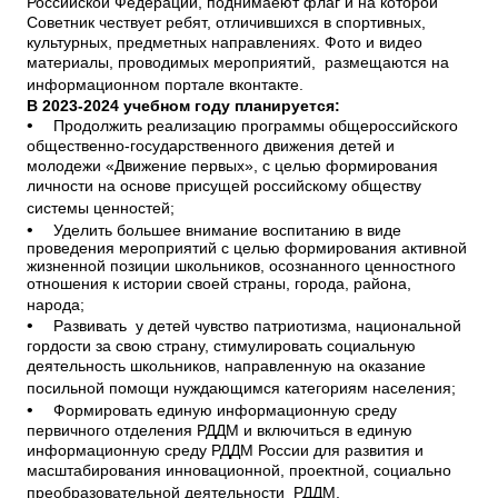
Российской Федерации, поднимаеют флаг и на которой
Советник чествует ребят, отличившихся в спортивных,
культурных, предметных направлениях. Фото и видео
материалы, проводимых мероприятий, размещаются на
информационном портале вконтакте.
В 2023-2024 учебном году планируется:
•
Продолжить реализацию программы общероссийского
общественно-государственного движения детей и
молодежи «Движение первых», с целью формирования
личности на основе присущей российскому обществу
системы ценностей;
•
Уделить большее внимание воспитанию в виде
проведения мероприятий с целью формирования активной
жизненной позиции школьников, осознанного ценностного
отношения к истории своей страны, города, района,
народа;
•
Развивать у детей чувство патриотизма, национальной
гордости за свою страну, стимулировать социальную
деятельность школьников, направленную на оказание
посильной помощи нуждающимся категориям населения;
•
Формировать единую информационную среду
первичного отделения РДДМ и включиться в единую
информационную среду РДДМ России для развития и
масштабирования инновационной, проектной, социально
преобразовательной деятельности РДДМ.