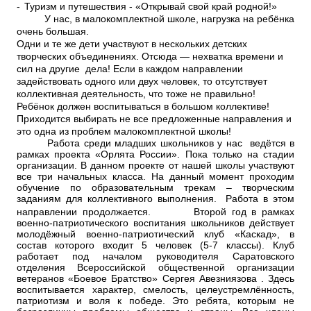
-
Туризм и путешествия - «Открывай свой край родной!»
У нас, в малокомплектной школе, нагрузка на ребёнка
очень большая.
Одни и те же дети участвуют в нескольких детских
творческих объединениях. Отсюда — нехватка времени и
сил на другие дела! Если в каждом направлении
задействовать одного или двух человек, то отсутствует
коллективная деятельность, что тоже не правильно!
Ребёнок должен воспитываться в большом коллективе!
Приходится выбирать не все предложенные направления и
это одна из проблем малокомплектной школы!
Работа среди младших школьников у нас ведётся в
рамках проекта «Орлята России». Пока только на стадии
организации. В данном проекте от нашей школы участвуют
все три начальных класса. На данный момент проходим
обучение по образовательным трекам – творческим
заданиям для коллективного выполнения. Работа в этом
направлении продолжается.
Второй год в рамках
военно-патриотического воспитания школьников действует
молодёжный военно-патриотический клуб «Каскад», в
состав которого входит 5 человек (5-7 классы). Клуб
работает под началом руководителя Саратовского
отделения Всероссийской общественной организации
ветеранов «Боевое Братство» Сергея Авезниязова . Здесь
воспитывается характер, смелость, целеустремлённость,
патриотизм и воля к победе. Это ребята, которым не