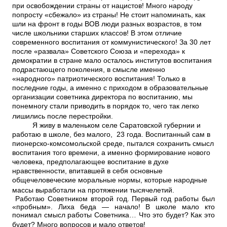
при освобождении страны от нацистов! Много народу
попросту «сбежало» из страны! Не стоит напоминать, как
шли на фронт в годы ВОВ люди разных возрастов, в том
числе школьники старших классов! В этом отличие
современного воспитания от коммунистического! За 30 лет
после «развала» Советского Союза и «перехода» к
демократии в стране мало осталось институтов воспитания
подрастающего поколения, в смысле именно
«народного» патриотического воспитания! Только в
последние годы, а именно с приходом в образовательные
организации советника директора по воспитанию, мы
понемногу стали приводить в порядок то, чего так легко
лишились после перестройки.
Я живу в маленьком селе Саратовской губернии и
работаю в школе, без малого, 23 года. Воспитанный сам в
пионерско-комсомольской среде, пытался сохранить смысл
воспитания того времени, а именно формирование нового
человека, предполагающее воспитание в духе
нравственности, впитавшей в себя основные
общечеловеческие моральные нормы, которые народные
массы выработали на протяжении тысячелетий.
Работаю Советником второй год. Первый год работы был
«пробным». Лиха беда — начало! В школе мало кто
понимал смысл работы Советника… Что это будет? Как это
будет? Много вопросов и мало ответов!