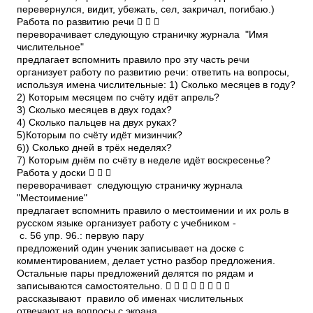
перевернулся, видит, убежать, сел, закричал, погибаю.)
Работа по развитию речи   
переворачивает следующую страничку журнала ­ "Имя
числительное"
предлагает вспомнить правило про эту часть речи
организует работу по развитию речи: ответить на вопросы,
используя имена числительные: 1) Сколько месяцев в году?
2) Которым месяцем по счёту идёт апрель?
3) Сколько месяцев в двух годах?
4) Сколько пальцев на двух руках?
5)Которым по счёту идёт мизинчик?
6)) Сколько дней в трёх неделях?
7) Которым днём по счёту в неделе идёт воскресенье?
Работа у доски   
переворачивает следующую страничку журнала ­
"Местоимение"
предлагает вспомнить правило о местоимении и их роль в
русском языке организует работу с учебником ­
с. 56 упр. 96.: первую пару
предложений один ученик записывает на доске с
комментированием, делает устно разбор предложения.
Остальные пары предложений делятся по рядам и
записываются самостоятельно.        
рассказывают правило об именах числительных
отвечают на вопросы с экрана