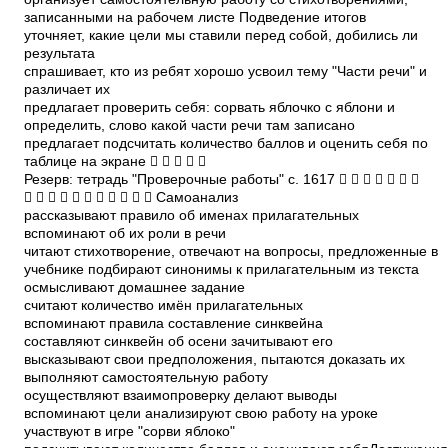
записанными на рабочем листе Подведение итогов
уточняет, какие цели мы ставили перед собой, добились ли
результата
спрашивает, кто из ребят хорошо усвоил тему "Части речи" и
различает их
предлагает проверить себя: сорвать яблочко с яблони и
определить, слово какой части речи там записано
предлагает подсчитать количество баллов и оценить себя по
таблице на экране     
Резерв: тетрадь "Проверочные работы" с. 16­17       
           Самоанализ
рассказывают правило об именах прилагательных
вспоминают об их роли в речи
читают стихотворение, отвечают на вопросы, предложенные в
учебнике подбирают синонимы к прилагательным из текста
осмысливают домашнее задание
считают количество имён прилагательных
вспоминают правила составление синквейна
составляют синквейн об осени зачитывают его
высказывают свои предположения, пытаются доказать их
выполняют самостоятельную работу
осуществляют взаимопроверку делают выводы
вспоминают цели анализируют свою работу на уроке
участвуют в игре "сорви яблоко"