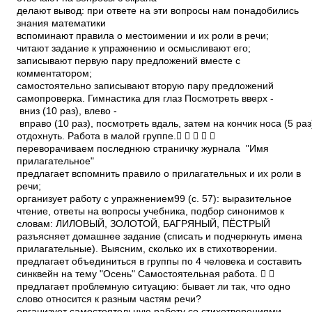
делают вывод: при ответе на эти вопросы нам понадобились
знания математики
вспоминают правила о местоимении и их роли в речи;
читают задание к упражнению и осмысливают его;
записывают первую пару предложений вместе с
комментатором;
самостоятельно записывают вторую пару предложений
самопроверка. Гимнастика для глаз Посмотреть вверх ­
вниз (10 раз), влево ­
вправо (10 раз), посмотреть вдаль, затем на кончик носа (5 раз
отдохнуть. Работа в малой группе.    
переворачиваем последнюю страничку журнала ­ "Имя
прилагательное"
предлагает вспомнить правило о прилагательных и их роли в
речи;
организует работу с упражнением99 (с. 57): выразительное
чтение, ответы на вопросы учебника, подбор синонимов к
словам: ЛИЛОВЫЙ, ЗОЛОТОЙ, БАГРЯНЫЙ, ПЁСТРЫЙ
разъясняет домашнее задание (списать и подчеркнуть имена
прилагательные). Выясним, сколько их в стихотворении.
предлагает объединиться в группы по 4 человека и составить
синквейн на тему "Осень" Самостоятельная работа.  
предлагает проблемную ситуацию: бывает ли так, что одно
слово относится к разным частям речи?
организует самостоятельную работу со стихотворениями,