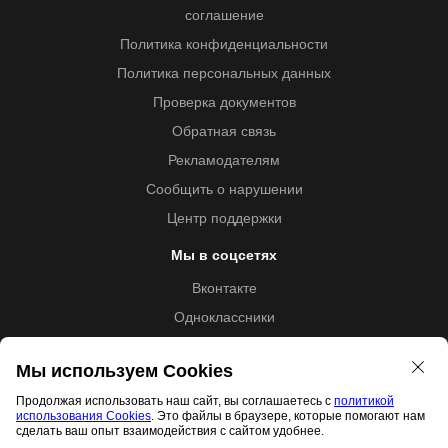
соглашение
Политика конфиденциальности
Политика персональных данных
Проверка документов
Обратная связь
Рекламодателям
Сообщить о нарушении
Центр поддержки
Мы в соцсетях
Вконтакте
Одноклассники
Youtube
Мы используем Cookies
Продолжая использовать наш сайт, вы соглашаетесь с
политикой
использования Cookies
. Это файлы в браузере, которые помогают нам
Образовательная лицензия №5257 от 09.09.2020 (Л035-
сделать ваш опыт взаимодействия с сайтом удобнее.
01253-67/00192487)