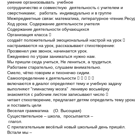
умение организовывать учебное
сотрудничество и совместную деятельность с учителем и
сверстниками; работать индивидуально и в группе
Межпредметные связи: математика, литературное чтение.Ресурс
Ход урока: Содержание деятельности учителя
Содержание деятельности обучающихся
Организация класса 
создаёт положительный эмоциональный настрой на урок 
настраиваются на урок, рассказывают стихотворение:
Прозвенел уже звонок, начинается урок.
Ежедневно по утрам заниматься нужно нам.
Мы пришли сюда учиться, Не лениться, а трудиться.
Работаем старательно, слушаем внимательно.
Смело, чётко говорим и тихонечко сидим.
Самоопределение к деятельности     
включаются в диалог определяют тему и учебную задачу
выполняют "гимнастику мозга" ­ ленивую восьмёрку
знакомятся с рабочим листом записывают число 
читает стихотворение, предлагает детям определить тему уро
и поставить цели
Веселая грамматика (О. Высоц
Существительное – школа, просыпается –
глагол.
С прилагательным весёлый новый школьный день 
Встали мы –