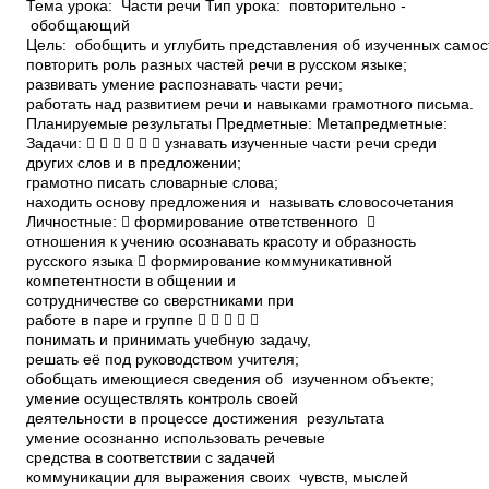
Тема урока: Части речи Тип урока: повторительно ­
обобщающий
Цель: обобщить и углубить представления об изученных самос
повторить роль разных частей речи в русском языке;
развивать умение распознавать части речи;
работать над развитием речи и навыками грамотного письма.
Планируемые результаты Предметные: Метапредметные:
Задачи:       узнавать изученные части речи среди
других слов и в предложении;
грамотно писать словарные слова;
находить основу предложения и называть словосочетания
Личностные:  формирование ответственного 
отношения к учению осознавать красоту и образность
русского языка  формирование коммуникативной
компетентности в общении и
сотрудничестве со сверстниками при
работе в паре и группе     
понимать и принимать учебную задачу,
решать её под руководством учителя;
обобщать имеющиеся сведения об изученном объекте;
умение осуществлять контроль своей
деятельности в процессе достижения результата
умение осознанно использовать речевые
средства в соответствии с задачей
коммуникации для выражения своих чувств, мыслей