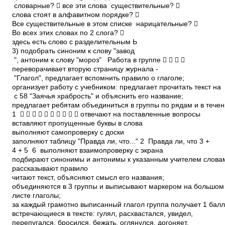
словарные?  все эти слова ­ существительные? 
слова стоят в алфавитном порядке? 
Все существительные в этом списке ­ нарицательные? 
Во всех этих словах по 2 слога? 
здесь есть слово с разделительным Ь
3) подобрать синоним к слову "завод
", антоним к слову "мороз" Работа в группе    
переворачивает вторую страницу журнала ­
"Глагол", предлагает вспомнить правило о глаголе;
организует работу с учебником: предлагает прочитать текст на
с 58 "Заячья храбрость" и объяснить его название;
предлагает ребятам объединиться в группы по рядам и в тече
1 ­           отвечают на поставленные вопросы
вставляют пропущенные буквы в слова
выполняют самопроверку с доски
заполняют таблицу "Правда ли, что..." 2 ­ Правда ли, что 3 +
4 + 5 ­ 6 ­ выполняют взаимопроверку с экрана
подбирают синонимы и антонимы к указанным учителем слова
рассказывают правило
читают текст, объясняют смысл его названия;
объединяются в 3 группы и выписывают маркером на большо
листе глаголы;
за каждый грамотно выписанный глагол группа получает 1 балл.
встречающиеся в тексте: гулял, расхвастался, увидел,
перепугался, бросился, бежать, оглянулся, догоняет,