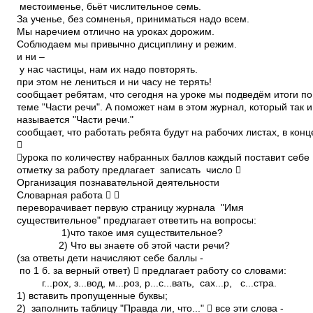
местоименье, бьёт числительное семь.
За ученье, без сомненья, приниматься надо 
Мы наречием отлично на уроках дорож
Соблюдаем мы привычно дисциплину и реж
и ни –
у нас частицы, нам их надо повторять.
при этом не лениться и ни часу не терять!
сообщает ребятам, что сегодня на уроке мы подведём итоги п
теме "Части речи". А поможет нам в этом журнал, который так и
называется "Части речи."
сообщает, что работать ребята будут на рабочих листах, в кон

урока по количеству набранных баллов каждый поставит себе
отметку за работу предлагает записать число 
Организация познавательной деятельности
Словарная работа  
переворачивает первую страницу журнала ­ "Имя
существительное" предлагает ответить на вопросы:
1)что такое имя существительное?
2) Что вы знаете об этой части речи?
(за ответы дети начисляют себе баллы ­
по 1 б. за верный ответ)  предлагает работу со словами:
г...рох, з...вод, м...роз, р...с...вать, сах...р, с...стра.
1) вставить пропущенные буквы;
2) заполнить таблицу "Правда ли, что..."  все эти слова ­