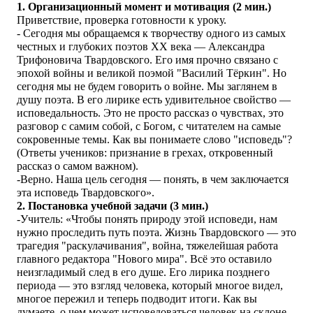
1. Организационный момент и мотивация (2 мин.)
Приветствие, проверка готовности к уроку.
- Сегодня мы обращаемся к творчеству одного из самых
честных и глубоких поэтов XX века — Александра
Трифоновича Твардовского. Его имя прочно связано с
эпохой войны и великой поэмой "Василий Тёркин". Но
сегодня мы не будем говорить о войне. Мы заглянем в
душу поэта. В его лирике есть удивительное свойство —
исповедальность. Это не просто рассказ о чувствах, это
разговор с самим собой, с Богом, с читателем на самые
сокровенные темы. Как вы понимаете слово "исповедь"?
(Ответы учеников: признание в грехах, откровенный
рассказ о самом важном).
-Верно. Наша цель сегодня — понять, в чем заключается
эта исповедь Твардовского».
2. Постановка учебной задачи (3 мин.)
-Учитель: «Чтобы понять природу этой исповеди, нам
нужно проследить путь поэта. Жизнь Твардовского — это
трагедия "раскулачивания", война, тяжелейшая работа
главного редактора "Нового мира". Всё это оставило
неизгладимый след в его душе. Его лирика позднего
периода — это взгляд человека, который многое видел,
многое пережил и теперь подводит итоги. Как вы
думаете, о чем может исповедоваться человек на склоне