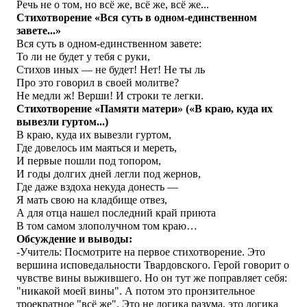
Речь не о том, но всё же, всё же, всё же...
Стихотворение «Вся суть в одном-единственном
завете...»
Вся суть в одном-единственном завете:
То ли не будет у тебя с руки,
Стихов иных — не будет! Нет! Не ты ль
Про это говорил в своей молитве?
Не медли ж! Верши! И строки те легки.
Стихотворение «Памяти матери» («В краю, куда их
вывезли гуртом...)
В краю, куда их вывезли гуртом,
Где довелось им маяться и мереть,
И первые пошли под топором,
И годы долгих дней легли под жернов,
Где даже вздоха некуда донесть —
Я мать свою на кладбище отвез,
А для отца нашел последний край приюта
В том самом злополучном том краю…
Обсуждение и выводы:
-Учитель: Посмотрите на первое стихотворение. Это
вершина исповедальности Твардовского. Герой говорит о
чувстве вины выжившего. Но он тут же поправляет себя:
"никакой моей вины". А потом это пронзительное
троекратное "всё же". Это не логика разума, это логика