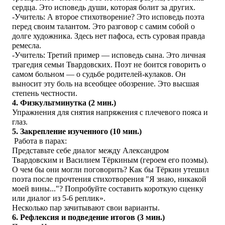
сердца. Это исповедь души, которая болит за других.
-Учитель: А второе стихотворение? Это исповедь поэта
перед своим талантом. Это разговор с самим собой о
долге художника. Здесь нет пафоса, есть суровая правда
ремесла.
-Учитель: Третий пример — исповедь сына. Это личная
трагедия семьи Твардовских. Поэт не боится говорить о
самом больном — о судьбе родителей-кулаков. Он
выносит эту боль на всеобщее обозрение. Это высшая
степень честности.
4. Физкультминутка (2 мин.)
Упражнения для снятия напряжения с плечевого пояса и
глаз.
5. Закрепление изученного (10 мин.)
Работа в парах:
Представьте себе диалог между Александром
Твардовским и Василием Тёркиным (героем его поэмы).
О чем бы они могли поговорить? Как бы Тёркин утешил
поэта после прочтения стихотворения "Я знаю, никакой
моей вины..."? Попробуйте составить короткую сценку
или диалог из 5-6 реплик».
Несколько пар зачитывают свои варианты.
6. Рефлексия и подведение итогов (3 мин.)