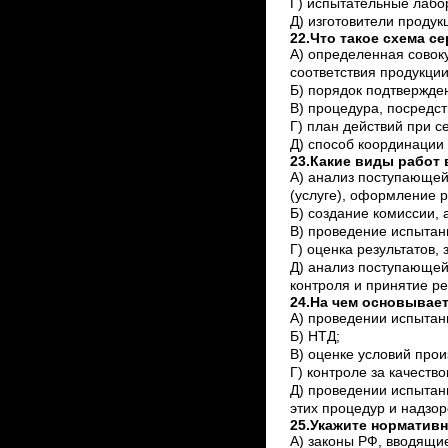
Г) испытательные лабор
Д) изготовители продук
22.Что такое схема с
А) определенная совок
соответствия продукци
Б) порядок подтвержден
В) процедура, посредст
Г) план действий при с
Д) способ координации
23.Какие виды работ
А) анализ поступающе
(услуге), оформление р
Б) создание комиссии, 
В) проведение испытани
Г) оценка результатов,
Д) анализ поступающей
контроля и принятие р
24.На чем основывае
А) проведении испытан
Б) НТД;
В) оценке условий прои
Г) контроле за качеств
Д) проведении испытан
этих процедур и надзор
25.Укажите норматив
А) законы РФ, вводящи