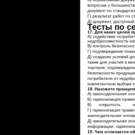
вопросам у большинств
документ по стандартиз
Г) результат работ по 
Д) документ, доступный
Тесты по с
17. Для каких целей 
А) содействие потребит
недобросовестности из
В) контроль безопаснос
Г) подтверждение показ
Д) создание условий д
также для участия в м
торговле; подтверждени
безопасности продукции
потребителя от недобро
компетентном выборе пр
18. Назовите принци
А) законодательная осн
Б) гармонизация прави
В) открытость и за
Г) гармонизация прави
законодательная основ
Д) законодательная осн
информации; гармониз
19. Чем отличается 