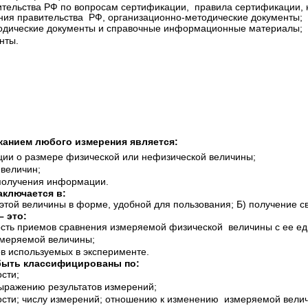
ительства РФ по вопросам сертификации, правила сертификации,
ния правительства РФ, организационно-методические документы;
тодические документы и справочные информационные материалы;
нты.
жанием любого измерения является:
ии о размере физической или нефизической величины;
 величин;
получения информации.
аключается в:
этой величины в форме, удобной для пользования; Б) получение с
 это:
ость приемов сравнения измеряемой физической величины с ее ед
змеряемой величины;
ов используемых в эксперименте.
быть классифицированы по:
сти;
выражению результатов измерений;
ности; числу измерений; отношению к изменению измеряемой вел