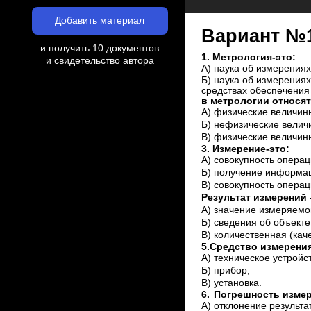
Добавить материал
Вариант №
и получить 10 документов
1. Метрология-это:
и свидетельство автора
А) наука об измерениях
Б) наука об измерениях
средствах обеспечения
в метрологии относят
А) физические величин
Б) нефизические велич
В) физические величин
3. Измерение-это:
А) совокупность операц
Б) получение информац
В) совокупность опера
Результат измерений -
А) значение измеряемо
Б) сведения об объекте
В) количественная (кач
5.Средство измерения
А) техническое устройс
Б) прибор;
В) установка.
6.
Погрешность измер
А) отклонение результа