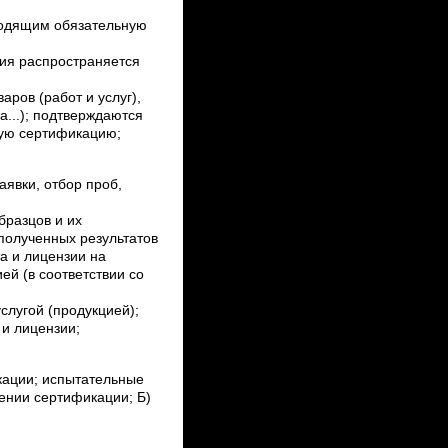
вводящим обязательную
вия распространяется
ров (работ и услуг),
...); подтверждаются
ную сертификацию;
аявки, отбор проб,
бразцов и их
полученных результатов
а и лицензии на
й (в соответствии со
слугой (продукцией);
 и лицензии;
кации; испытательные
дении сертификации; Б)