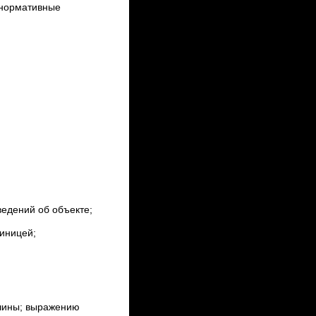
 нормативные
ведений об объекте;
иницей;
ичины; выражению