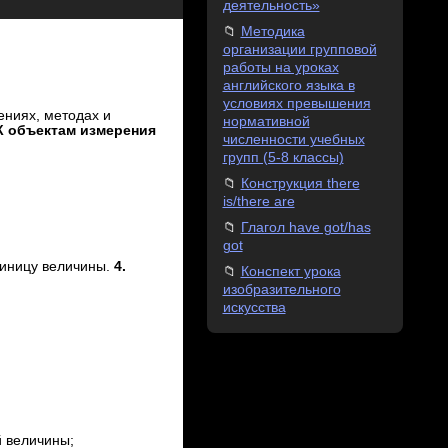
деятельность»
Методика
организации групповой
работы на уроках
английского языка в
условиях превышения
ениях, методах и
нормативной
 К объектам измерения
численности учебных
групп (5-8 классы)
Конструкция there
is/there are
Глагол have got/has
got
диницу величины.
4.
Конспект урока
изобразительного
искусства
й величины;