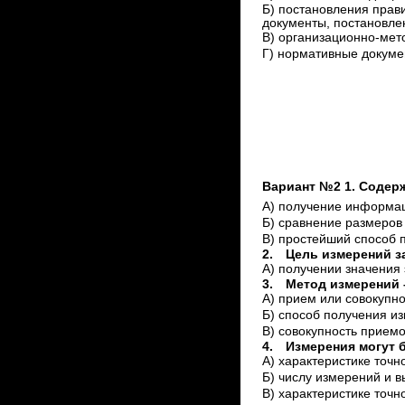
Б) постановления прав
документы, постановле
В) организационно-ме
Г) нормативные докуме
Вариант №2 1. Содер
А) получение информац
Б) сравнение размеров
В) простейший способ 
2.
Цель измерений з
А) получении значения 
3.
Метод измерений –
А) прием или совокупн
Б) способ получения и
В) совокупность прием
4.
Измерения могут 
А) характеристике точно
Б) числу измерений и 
В) характеристике точ