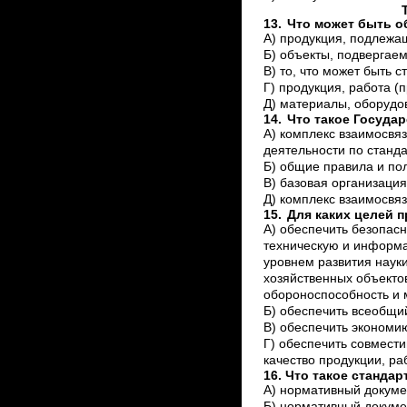
Тесты по с
13.
Что может быть о
А) продукция, подлежа
Б) объекты, подвергае
В) то, что может быть 
Г) продукция, работа (
Д) материалы, оборудо
14.
Что такое Государ
А) комплекс взаимосвя
деятельности по станд
Б) общие правила и по
В) базовая организация
Д) комплекс взаимосвя
15.
Для каких целей 
А) обеспечить безопасн
техническую и информа
уровнем развития науки
хозяйственных объекто
обороноспособность и 
Б) обеспечить всеобщи
В) обеспечить экономию
Г) обеспечить совмести
качество продукции, ра
16. Что такое стандар
А) нормативный докуме
Б) нормативный докуме