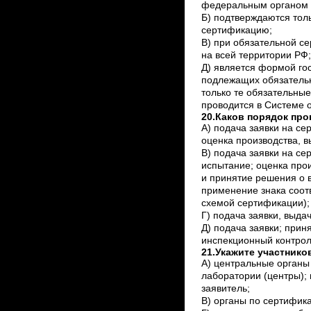
федеральным органом и
Б) подтверждаются тол
сертификацию;
В) при обязательной се
на всей территории РФ;
Д) является формой гос
подлежащих обязательн
только те обязательны
проводится в Системе 
20.Каков порядок пр
А) подача заявки на се
оценка производства, в
В) подача заявки на се
испытание; оценка про
и принятие решения о 
применение знака соот
схемой сертификации);
Г) подача заявки, выда
Д) подача заявки; прин
инспекционный контрол
21.Укажите участник
А) центральные органы
лаборатории (центры); 
заявитель;
В) органы по сертифика