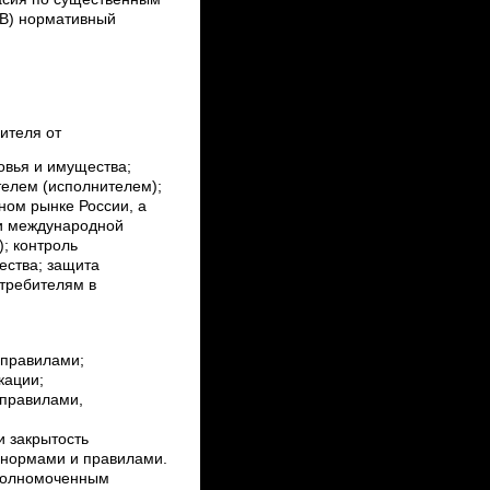
 В) нормативный
ителя от
овья и имущества;
телем (исполнителем);
ном рынке России, а
 и международной
; контроль
ества; защита
отребителям в
 правилами;
ации;
 правилами,
и закрытость
 нормами и правилами.
полномоченным