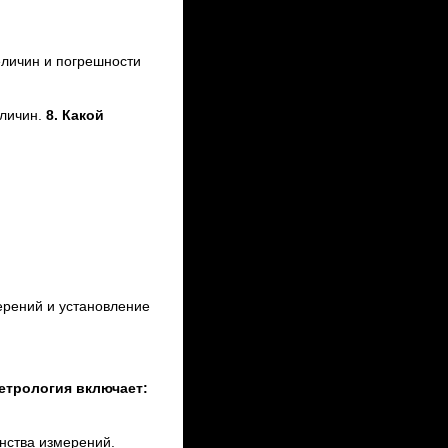
еличин и погрешности
еличин.
8. Какой
ний и установление
етрология включает:
нства измерений.