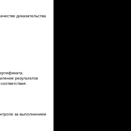
ачестве доказательства
сертификата;
мление результатов
соответствия.
онтроле за выполнением