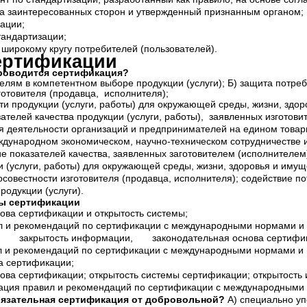
а заинтересованных сторон и утвержденный признанным органом;
ации;
стандартизации;
 широкому кругу потребителей (пользователей).
ертификации
проводится сертификация?
елям в компетентном выборе продукции (услуги); Б) защита потреб
готовителя (продавца, исполнителя);
ти продукции (услуги, работы) для окружающей среды, жизни, здор
ателей качества продукции (услуги, работы), заявленных изготови
ля деятельности организаций и предпринимателей на едином товар
еждународном экономическом, научно-техническом сотрудничестве
е показателей качества, заявленных заготовителем (исполнителем)
 (услуги, работы) для окружающей среды, жизни, здоровья и имущ
совестности изготовителя (продавца, исполнителя); содействие п
одукции (услуги).
пы сертификации
ова сертификации и открытость системы;
л и рекомендаций по сертификации с международными нормами и
крытость информации, законодательная основа сертифик
л и рекомендаций по сертификации с международными нормами и
а сертификации;
ова сертификации; открытость системы сертификации; открытость 
ация правил и рекомендаций по сертификации с международными
обязательная сертификация от добровольной?
А) специально у