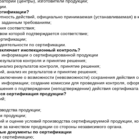
атории (центры), изготовители продукции;
ции.
ертификации?
упность действий, официально принимаемая (устанавливаемая) в к
и заданным требованиям;
ия соответствия;
вом которой подтверждается соответствие;
ертификации;
 деятельности по сертификации.
 включает инспекционный контроль?
й информации о сертифицированной продукции
езультатов контроля и принятие решения;
анализ результатов контроля, принятие решения;
й, анализ их результатов и принятие решения;
 заключение о возможности (невозможности) сохранения действия 
 информации; создание комиссии для проведения контроля, офор
ешения о подтверждении (неподтверждении) действия сертификата 
тся сертификация продукции?
ий;
зводства продукции;
ом продукции;
ий и оценке условий производства сертифицируемой продукции, к
е за качеством продукции со стороны независимого органа.
ные документы по сертификации
е сертификацию;