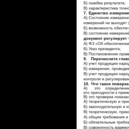
Б) ошибка результата;
В) характеристика точно
7.
Единство измерений
А) Состояние измерени
измерений не выходят 
Б) возможность обеспеч
В) состояние измерени
документ регулирует 
А) ФЗ «Об обеспечении
Б) Указ президента;
В) Постановление прав
9.
Перечислите глав
А) учет продукции наро
Б) измерения, проводи
В) учет продукции нар
контроля и регулирова
10.
Что такое поверка
А) это определение
его пригодности к прим
В) это проверка показа
А) теоретическую и при
Б) законодательную и и
В) теоретическую, при
А) общие требования и
Б) обязательные требо
В) совокупность взаим