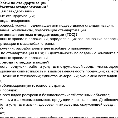
тандартизации
бъектом стандартизации?
щая стандартизации;
мые стандартизации;
стандартизировано;
процесс), услуга, подлежащая или подвергшиеся стандартизации;
вание, компоненты, подлежащие стандартизации.
ственная система стандартизации (ГСС)?
занных правил и положений, определяющих все основные вопросы
артизации в масштабах страны;
ложения, разработанные для всеобщего применения;
 по стандартизации в РФ; Г) деятельность по созданию комплекса 
занных правил и положений.
проводят стандартизацию?
ость продукции, работ и услуг для окружающей среды, жизни, здор
ционную совместимость и взаимозаменяемость продукции; качеств
, техники и технологии; единство измерений; экономию всех видов
в;
мобилизационную готовность страны;
й порядок;
 всех видов ресурсов и безопасность хозяйственных объектов;
мость и взаимозаменяемость продукции и ее качество; Д) обеспеч
бот и услуг для жизни, здоровья и имущества, окружающей среды.
т?
нт;
нт по стандартизации, разработанный как правило, на основе сог