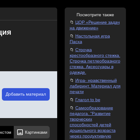
Посмотрите также
ЦОР «Решение задач
на движение»
ция
Настольная игра
Пасха
Строчка
крестообразного стежка.
Строчка петлеобразного
стежка. Аксессуары в
одежде.
Игра- нравственный
лабиринт. Материал для
печати
Добавить материал
Глагол to be
Самообразование
педагога. "Развитие
творческих
способностей детей
дошкольного возраста
екстом
Картинками
через продуктивную