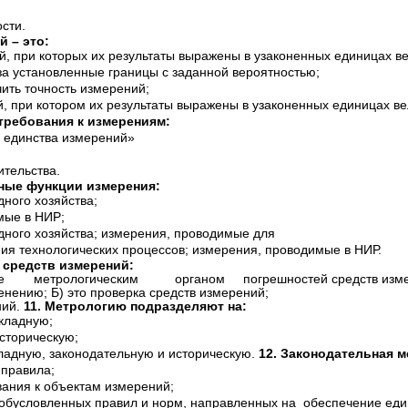
сти.
 – это:
й, при которых их результаты выражены в узаконенных единицах в
за установленные границы с заданной вероятностью;
ить точность измерений;
й, при котором их результаты выражены в узаконенных единицах в
требования к измерениям:
 единства измерений»
ительства.
ные функции измерения:
дного хозяйства;
мые в НИР;
одного хозяйства; измерения, проводимые для
ния технологических процессов; измерения, проводимые в НИР.
 средств измерений:
 метрологическим органом погрешностей средств измере
енению; Б) это проверка средств измерений;
ний.
11. Метрологию подразделяют на:
кладную;
сторическую;
кладную, законодательную и историческую.
12. Законодательная м
 правила;
вания к объектам измерений;
ообусловленных правил и норм, направленных на обеспечение еди