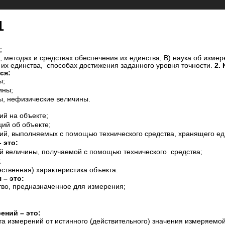
1
;
, методах и средствах обеспечения их единства; В) наука об измер
 их единства, способах достижения заданного уровня точности.
2.
ся:
ы;
ины;
ы, нефизические величины.
ий на объекте;
ий об объекте;
ций, выполняемых с помощью технического средства, хранящего е
 это:
й величины, получаемой с помощью технического средства;
;
ественная) характеристика объекта.
 – это:
тво, предназначенное для измерения;
ений – это:
та измерений от истинного (действительного) значения измеряемо