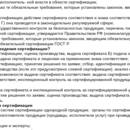
сполнитель- ной власти в области сертификации;
ько те обязательные требования, которые установлены законом, 
ртификации действие сертификата соответствия и знака соответст
 Г) она проводится в законодательно регулируемой сфере;
ударственного контроля за безопасностью продукции; перечень това
ой сертификации, утверждается Правительством РФ (номенклатура
е требования, которые установлены законом, вводящим обязатель
обязательной сертификации ГОСТ Р.
оведения сертификации?
ртификацию, оценка производства, выдача сертификата Б) подача з
ыдача сертификата и лицензии на применение знака соответствия;
ртификацию; принятие решения по заявке; отбор, идентификация о
изводства (если это предусмотрено схемой сертификации); анализ 
возможности выдачи сертификата соответствия; выдача сертификат
ветствия; инспекционный контроль за сертифицированной продукцие
ча сертификата и инспекционный контроль за сертифицированной у
ятие решения по заявке; оценка производства; выдача сертификата
ь.
ов сертификации
 систем сертификации однородной продукции; органы по сертифи
изготовители продукции (продавцы, исполнители услуг) при прове
ции и эксперты;