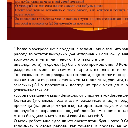
1 Когда в воскресенье в полдень я вспоминаю о том, что за
работу, то остаток выходных уже испорчен 2 Если бы у м
возможность уйти на пенсию (по выслуге лет,
инвалидности), я сделал (а) бы это без промедления 3 Ко
раздражают меня: невозможно терпеть их одни и те же
То, насколько меня раздражают коллеги, еще мелочи по ср
выводят меня из равновесия клиенты (пациенты, ученики, 
заказчики) 5 На протяжении последних трех месяцев я 
(отказывалась) от
курсов повышения квалификации, от участия в конференциях
Коллегам (ученикам, посетителям, заказчикам и т.д.) я при
прозвища (например, «идиоты»), которые использую мысл
по службе я справляюсь «одной левой». Нет ничего так
могло бы удивить меня в ней своей новизной 8
О моей работе мне едва ли кто скажет что­нибудь новое 9 
вспомнить о своей работе, как хочется и послать ее ко