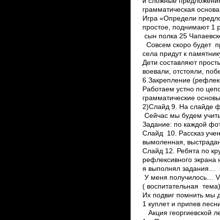
и сложные предложения
грамматическая основа
Игра «Определи предло
простое, поднимают 1 р
сын полка 25 Чапаевско
Совсем скоро будет пр
села придут к памятник
Дети составляют прост
воевали, отстояли, поб
6.Закрепление (рефлек
Работаем устно по це
грамматические основы
2)Слайд 9. На слайде 
Сейчас мы будем учить
Задание: по каждой фо
Слайд 10. Рассказ уче
вымоленная, выстраданн
Слайд 12. Ребята по к
рефлексивного экрана н
я выполнял задания… 
У меня получилось… VI
( воспитательная тема
Их подвиг помнить мы 
1 куплет и припев песн
Акция георгиевской лен