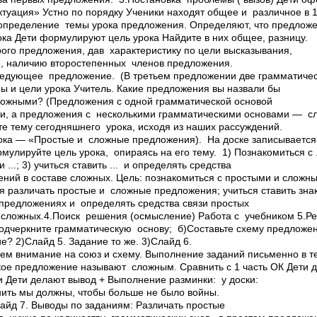
ктуация» Устно по порядку Ученики находят общее и различное в 
2определение темы урока предложения. Определяют, что предлож
ока Дети формулируют цель урока Найдите в них общее, разницу.
ого предложения, дав характеристику по цели высказывания,
, наличию второстепенных членов предложения.
ледующее предложение. (В третьем предложении две грамматичес
ы и цели урока Учитель. Какие предложения вы назвали бы
ложными? (Предложения с одной грамматической основой
и, а предложения с несколькими грамматическими основами — с
е тему сегодняшнего урока, исходя из наших рассуждений.
ока — «Простые и сложные предложения). На доске записывается 
улируйте цель урока, опираясь на его тему. 1) Познакомиться с ...
 и ...; 3) учиться ставить ... и определять средства
ений в составе сложных. Цель: познакомиться с простыми и слож
я различать простые и сложные предложения; учиться ставить зна
предложениях и определять средства связи простых
 сложных.4.Поиск решения (осмысление) Работа с учебником 5.Р
подчеркните грамматическую основу; б)Составьте схему предложе
е? 2)Слайд 5. Задание то же. 3)Слайд 6.
ем внимание на союз и схему. Выполнение заданий письменно в т
акое предложение называют сложным. Сравнить с 1 часть ОК Дети 
и Дети делают вывод + Выполнение разминки: у доски:
ов помнить мы должны, чтобы больше не бы
 по заданиям: Различать простые