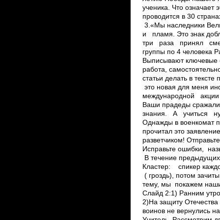
ученика. Что означает 
проводится в 30 страна
3.«Мы наследники Ве
и пламя. Это знак доб
три раза принял смер
группы по 4 человека Р
Выписывают ключевые 
работа, самостоятельно
статьи делать в тексте 
это новая для меня 
международной акции 
Ваши прадеды сражали
знания. А учиться н
Однажды в военкомат 
прочитал это заявлени
разветчиком! Отправьте
Исправьте ошибки, наз
В течение предыдущих 
Кластер: спикер каждо
( гроздь), потом зачи
тему, мы покажем наши
Слайд 2:1) Ранним утр
2)На защиту Отечества 
воинов не вернулись н
Учитель. Рассмотрим д