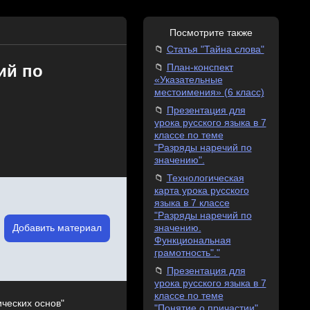
Посмотрите также
Статья "Тайна слова"
ий по
План-конспект
«Указательные
местоимения» (6 класс)
Презентация для
урока русского языка в 7
классе по теме
"Разряды наречий по
значению".
Технологическая
карта урока русского
языка в 7 классе
"Разряды наречий по
Добавить материал
значению.
Функциональная
грамотность"."
Презентация для
урока русского языка в 7
классе по теме
ических основ"
"Понятие о причастии"