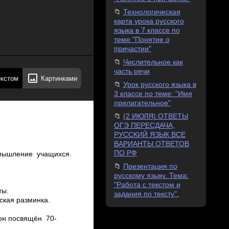
Технологическая
карта урока русского
языка в 7 классе по
теме "Понятие о
причастии"
Числительное как
часть речи
екстом
Картинками
Урок русского языка в
3 классе по теме: "Имя
прилагательное"
(2 ИЮЛЯ) ОТВЕТЫ
ОГЭ ПЕРЕСДАЧА,
РУССКИЙ ЯЗЫК ВСЕ
ВАРИАНТЫ ОТВЕТОВ
ПО РФ
е мышление учащихся.
Презентация по
русскому языку. Тема:
с
"Работа с текстом и
ты.
задания по тексту".
ческая разминка.
 он посвящён 70­