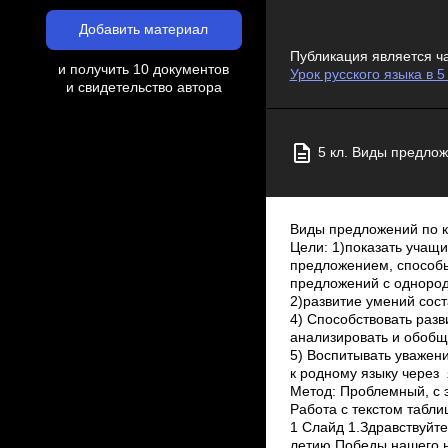
Добавить материал
Публикация является ч
и получить 10 документов
Урок русского языка в 
и свидетельство автора
5 кл. Виды предлож
Виды предложений по к
Цели: 1)показать учащ
предложением, способы
предложений с одноро
2)развитие умений сос
4) Способствовать раз
анализировать и обобщ
5) Воспитывать уважен
к родному языку через
Метод: Проблемный, с 
Работа с текстом табл
1 Слайд 1.Здравствуйте
летию Победы нашего н