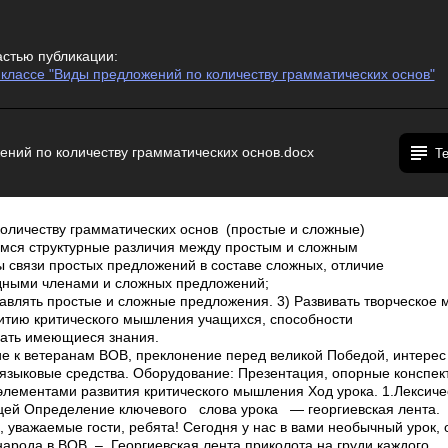
астью публикации:
5 классе "Виды предложений по количеству грамматических основ"
ений по количеству грамматических основ.docx
Т
оличеству грамматических основ (простые и сложные)
имся структурные различия между простым и сложным
 связи простых предложений в составе сложных, отличие
дными членами и сложных предложений;
тавлять простые и сложные предложения. 3) Развивать творческо
витию критического мышления учащихся, способности
ать имеющиеся знания.
ие к ветеранам ВОВ, преклонение перед великой Победой, интере
 языковые средства. Оборудование: Презентация, опорные конспек
элементами развития критического мышления Ход урока. 1.Лекси
ицей Определение ключевого слова урока — георгиевская лента.
, уважаемые гости, ребята! Сегодня у нас в вами необычный урок,
арода в ВОВ. – Георгиевская лента приколота на груди каждого