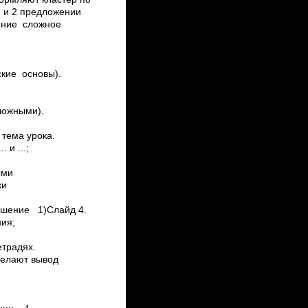
1 и 2 предложении
ение сложное
кие основы).
ложными).
тема урока.
 и ...;
ными
ки
ешение 1)Слайд 4.
ния;
етрадях.
делают вывод
ло войны.