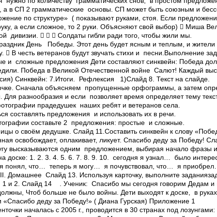
 нужно по количеству грамматических снов, в простом предложе
, а в СП 2 грамматические основы. СП может быть союзным и бес
жение по структуре» ( показывают руками, стоя. Если предложен
уку, а если сложное, то 2 руки. Объясняют свой выбор)  Миша Ве
й дивизии.    Солдаты гибли ради того, чтобы жили мы.
аздник День Победы. Этот день будет ясным и теплым, и жители
у.  В честь ветеранов будут звучать стихи и песни.Выполнение з
ые и сложные предложения Дети составляют синквейн: Победа дол
едили. Победа в Великой Отечественной войне ­ Салют! Каждый выс
сия) Синквейн: 7.Итоги. Рефлексия 1)Слайд 8. Текст на слайде.
почке. Сначала объясняем пропущенные орфограммы, а затем оп
. Для разнообразия и если позволяет время определяет тему текс
фотографии прадедушек наших ребят и ветеранов села.
ся составлять предложения и использовать их в речи.
тографии составьте 2 предложения: простые и сложные.
ницы о своём дедушке. Слайд 11.Составить синквейн к слову «Поб
ая освобождает, оплакивает, ликует. Спасибо деду за Победу! Сл
ругу высказываются одним предложением, выбирая начало фразы 
а доске: 1. 2. 3. 4. 5. 6. 7. 8. 9. 10. сегодня я узнал… было ин
я понял, что… теперь я могу… я почувствовал, что… я приобре
I. Домашнее Слайд 13. Используя карточку, выполните заданияза
) 1 и 2. Слайд 14 . Ученик: Спасибо мы сегодня говорим Дедам и
должны, Чтоб больше не было войны. Дети выходят к доске, в рук
и «Спасибо деду за Победу!» ( Диана Гурская) Приложение 1
точки началась с 2005 г., проводится в 30 странах под лозунгами: