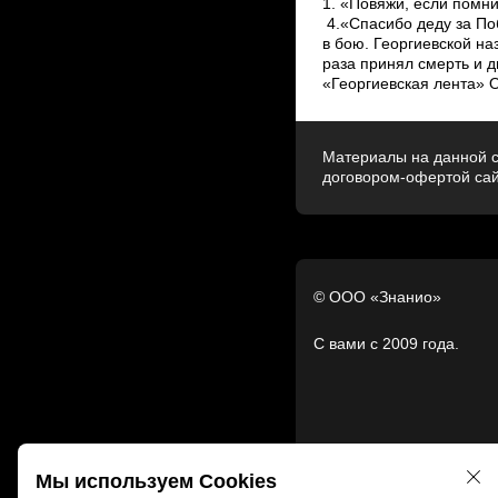
1. «Повяжи, если помн
4.«Спасибо деду за По
в бою. Георгиевской на
раза принял смерть и д
«Георгиевская лента» 
Материалы на данной с
договором-офертой са
© ООО «Знанио»
С вами с 2009 года.
Мы используем Cookies