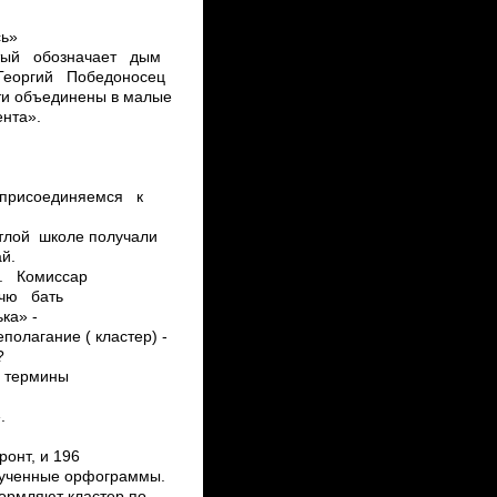
сь»
ёлтый обозначает дым
 Георгий Победоносец
ти объединены в малые
ента».
 присоединяемся к
етлой школе получали
й.
е. Комиссар
очю бать
ка» ­
олагание ( кластер) ­
?
г термины
.
ронт, и 196
изученные орфограммы.
формляют кластер по