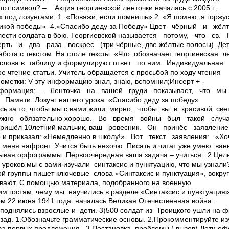
этот символ? – Акция георгиевской ленточки началась с 2005 г.,
х под лозунгами: 1. «Повяжи, если помнишь» 2. «Я помню, я горжу
ликой победы» 4.«Спасибо деду за Победу» Цвет чёрный и ж
лести солдата в бою. Георгиевской называется потому, что св.
ть и два раза воскрес (три чёрные, две жёлтые полосы). Де
абота с текстом. На столе тексты «Что обозначает георгиевская л
слова в таблицу и формулируют ответ по ним. Индивидуальная
е чтение статьи. ­Учитель обращается с просьбой по ходу чтения
пометки: V­ эту информацию знал, знаю, вспомнил;Инсерт + ­
информация; – Ленточка на вашей груди показывает, что мы
Памяти. Лозунг нашего урока: «Спасибо деду за победу».
сь за то, чтобы мы с вами жили мирно, чтобы вы в красивой св
ужно обязательно хорошо. Во время войны был такой случа
пришёл 10­летний мальчик, ваш ровесник. Он принёс заявлени
е и приказал: «Немедленно в школу!» Вот текст заявления: «Х
 меня нафронт. Учится быть нехочю. Писать и читат уже умею. вань
ывая орфограммы. Первоочередная ваша задача – учиться. 2.Целеп
уроков мы с вами изучали синтаксис и пунктуацию, что мы узнали
й группы пишет ключевые слова «Синтаксис и пунктуация», вокру
тывают. С помощью материала, подобранного на военную
м гостям, чему мы научились в разделе «Синтаксис и пунктуация»
ом 22 июня 1941 года началась Великая Отечественная война.
поднялись взрослые и дети. 3)500 солдат из Троицкого ушли на ф
азад. 1.Обозначьте грамматические основы. 2.Прокомментируйте 
ва первых предложения. 3.Постановка проблемы ( вызов) Дети о