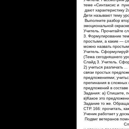
теме «Синтаксис и пун
дают характеристику 
Дети называют тему ур
Выполните разбор втор
эмоциональной окраске
Учитель. Прочитайте с
3. Формулирование тем
простыми, а какие — с
можно назвать простым
Учитель. Сформулируйт
(Тема сегодняшнего ур
Слайд 3. Учитель. Сформ
2) учиться различать ...
связи простых предлож
предложениями; учитьс
препинания в сложных 
предложений в составе
Задания: а) Спишите, 
в)Какое это предложени
Задание то же. Обраща
СТР. 166: прочитать, к
Ученик работает у доск
Подвиг ветеран
Слайд 7. Выводы