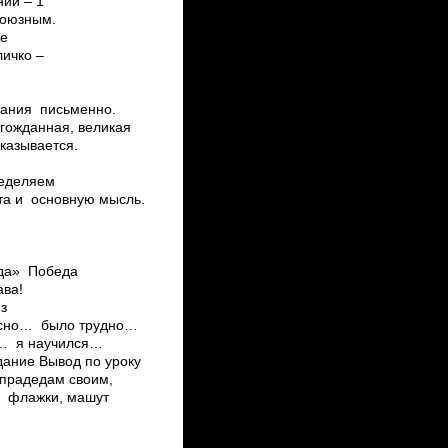
нии – 1
союзным.
ие
личко –
адания письменно.
гожданная, великая
казывается.
ределяем
та и основную мысль.
еда» Победа
ава!
из
тересно… было трудно…
л… я научился…
дание Вывод по уроку
 прадедам своим,
ах флажки, машут