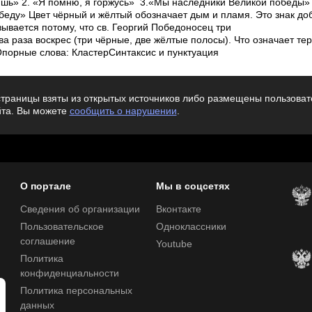
ишь» 2. «Я помню, я горжусь» 3.«Мы наследники Великой победы»
беду» Цвет чёрный и жёлтый обозначает дым и пламя. Это знак до
зывается потому, что св. Георгий Победоносец три
ва раза воскрес (три чёрные, две жёлтые полосы). Что означает т
Опорные слова: КластерСинтаксис и пунктуация
траницы взяты из открытых источников либо размещены пользовате
йта. Вы можете
сообщить о нарушении
.
О портале
Мы в соцсетях
Сведения об организации
Вконтакте
Пользовательское
Одноклассники
соглашение
Youtube
Политика
конфиденциальности
Политика персональных
данных