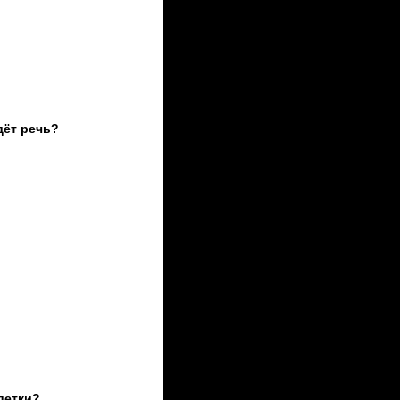
дёт речь?
 детки?