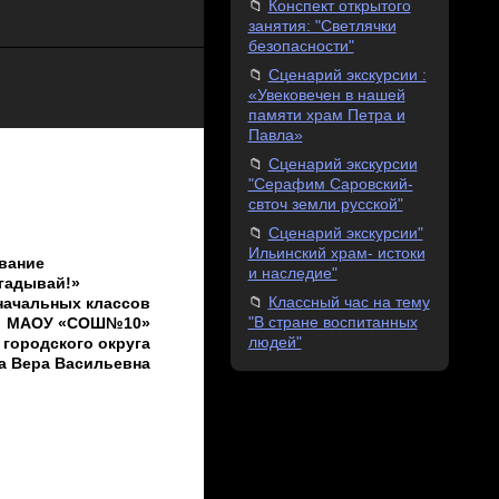
Конспект открытого
занятия: "Светлячки
безопасности"
Сценарий экскурсии :
«Увековечен в нашей
памяти храм Петра и
Павла»
Сценарий экскурсии
"Серафим Саровский-
свточ земли русской"
Сценарий экскурсии"
Ильинский храм- истоки
вание
и наследие"
тгадывай!»
Классный час на тему
начальных классов
"В стране воспитанных
МАОУ «СОШ№10»
людей"
 городского округа
а Вера Васильевна