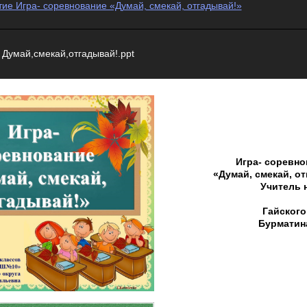
ие Игра- соревнование «Думай, смекай, отгадывай!»
Думай,смекай,отгадывай!.ppt
Игра- соревно
«Думай, смекай, о
Учитель 
Гайского
Бурматин