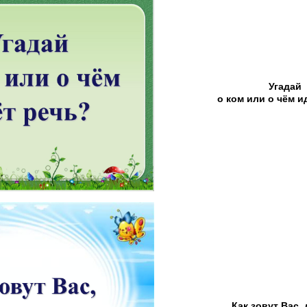
Угадай
о ком или о чём и
Как зовут Вас,