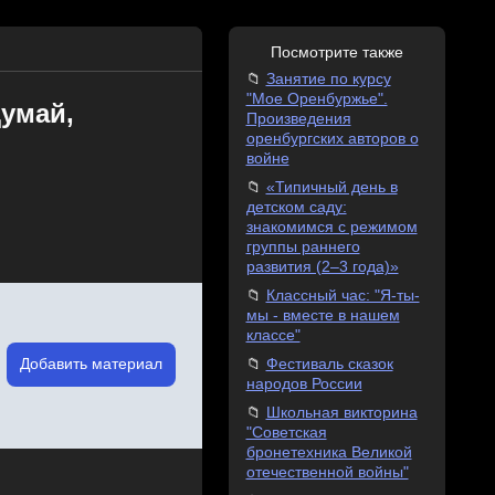
Посмотрите также
Занятие по курсу
"Мое Оренбуржье".
умай,
Произведения
оренбургских авторов о
войне
«Типичный день в
детском саду:
знакомимся с режимом
группы раннего
развития (2–3 года)»
Классный час: "Я-ты-
мы - вместе в нашем
классе"
Добавить материал
Фестиваль сказок
народов России
Школьная викторина
"Советская
бронетехника Великой
отечественной войны"