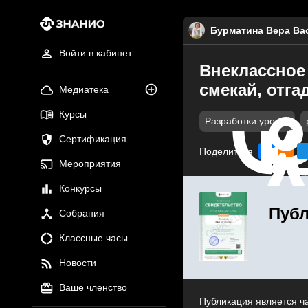
Бурматина Вера Ва
Войти в кабинет
Внеклассное
смекай, отга
Медиатека
Курсы
Разработки уроков
Сертификация
Поделиться
Мероприятия
Конкурсы
Публ
Собрания
Классные часы
Новости
Ваше членство
Публикация является ч