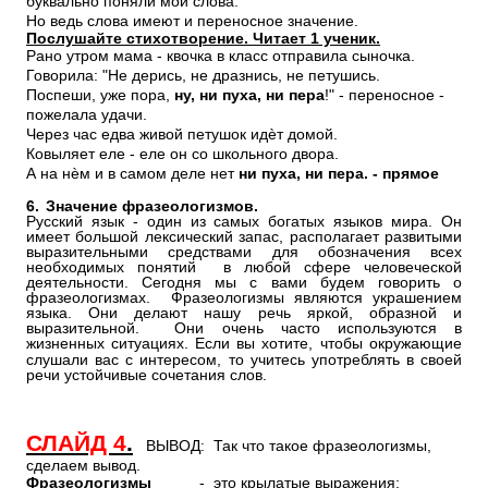
буквально поняли мои слова.
Но ведь слова имеют и переносное значение.
Послушайте стихотворение. Читает 1 ученик.
Рано утром мама - квочка в класс отправила сыночка.
Говорила: "Не дерись, не дразнись, не петушись.
Поспеши, уже пора,
ну, ни пуха, ни пера
!" - переносное -
пожелала удачи.
Через час едва живой петушок идѐт домой.
Ковыляет еле - еле он со школьного двора.
А на нѐм и в самом деле нет
ни пуха, ни пера. - прямое
6.
Значение фразеологизмов.
Русский язык - один из самых богатых языков мира. Он
имеет большой лексический запас, располагает развитыми
выразительными средствами для обозначения всех
необходимых понятий в любой сфере человеческой
деятельности. Сегодня мы с вами будем говорить о
фразеологизмах. Фразеологизмы являются украшением
языка. Они делают нашу речь яркой, образной и
выразительной. Они очень часто используются в
жизненных ситуациях.
Если вы хотите, чтобы окружающие
слушали вас с интересом, то учитесь употреблять в своей
речи устойчивые сочетания слов.
СЛАЙД 4
.
ВЫВОД: Так что такое фразеологизмы,
сделаем вывод.
Фразеологизмы
- это крылатые выражения;