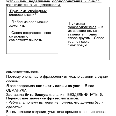
устойчивые
неделимые
словосочетания
и смысл
заключается в их целостности.
Признаки свободных
словосочетаний
-Любое из слов можно
Признаки
заменить
фразеологизмов
- В
их составе нельзя
- Слова сохраняют свою
заменять одно
смысловую
слово другим. -Слова
самостоятельность.
теряют свою
смысловую
самостоятельность.
Поэтому очень часто фразеологизм можно заменить одним
словом.
Я вас попросила
навешать лапши на уши
. Я вас -
ОБМАНУЛА.
Заставила
бить баклуши
, значит - БЕЗДЕЛЬНИЧАТЬ.
5.
Переносное значение фразеологизмов.
- Ребята, а почему вы меня не поняли, что должны были
сделать?
Вы выполняли задание, учитывая прямое значение слова,