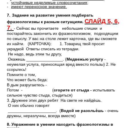
-
устойчивые неделимые словосочетания;
-
имеют переносное значение.
7.
Задание на развитие умения подбирать
СЛАЙД 5, 6,
фразеологизмы к разным ситуациям.
7.
- Сейчас вы прочитаете небольшие стишки и
постарайтесь закончить их фразеологизмом, подходящим
по смыслу. У вас на столе лежит карточка, где вы сможете
их найти. (КАРТОЧКА):
1. Товарищ твой просит
украдкой Ответы списать из тетрадки.
Не надо, ведь этим ты другу,
Окажешь ________________. (
Медвежью услугу
-
неумелая услуга, приносящая вред вместо пользы) 2. Не
ссорьтесь!
Помните о том,
Что может быть беда:
В дым разругаетесь -
Потом -
(
сгорите от стыда -
испытывать
сильное чувство стыда, стыдиться)
3. Дружнее этих двух ребят На свете не найдѐшь.
О них обычно говорят
_____________________. (
Водой не разольѐшь
- очень
дружны, неразлучны, всегда вместе)
8. Упражнение в умении находить фразеологизмы в