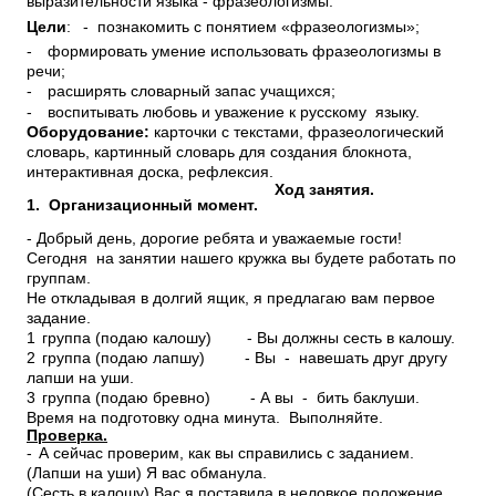
выразительности языка - фразеологизмы.
Цели
:
- познакомить с понятием «фразеологизмы»;
-
формировать умение использовать фразеологизмы в
речи;
-
расширять словарный запас учащихся;
-
воспитывать любовь и уважение к русскому языку.
Оборудование:
карточки с текстами, фразеологический
словарь, картинный словарь для создания блокнота,
интерактивная доска, рефлексия.
Ход занятия.
1. Организационный момент.
- Добрый день, дорогие ребята и уважаемые гости!
Сегодня на занятии нашего кружка вы будете работать по
группам.
Не откладывая в долгий ящик, я предлагаю вам первое
задание.
1
группа (подаю калошу) - Вы должны сесть в калошу.
2
группа (подаю лапшу) - Вы - навешать друг другу
лапши на уши.
3
группа (подаю бревно) - А вы - бить баклуши.
Время на подготовку одна минута. Выполняйте.
Проверка.
-
А сейчас проверим, как вы справились с заданием.
(Лапши на уши) Я вас обманула.
(Сесть в калошу) Вас я поставила в неловкое положение.