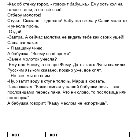
-Как об стенку горох, - говорит бабушка.- Ему хоть кол на
голове теши, а он всѐ своѐ.
Отберу молоток!
Стучит. Сказано – сделано! Бабушка взяла у Саши молоток
и унесла прочь.
-Отдай!
-Завтра. А сейчас молотка не видать тебе как своих ушей!
Саша заплакал.
-
Я машину чиню.
А бабушка: "Всему своѐ время".
-Зачем молоток унесла?
-Ему про Ерѐму, а он про Фому. Да ты как с Луны свалился.
Русским языком сказано, поздно уже, все спят.
-
Не все: мы не спим.
-Ну, хватит воду в ступе толочь. Марш в кровать.
Папа сказал: "Какая живая у нашей бабушки речь – вся
пословицами пересыпана. Что ни слово, то пословица или
поговорка".
А бабушка говорит: "Кашу маслом не испортишь".
кот
кот