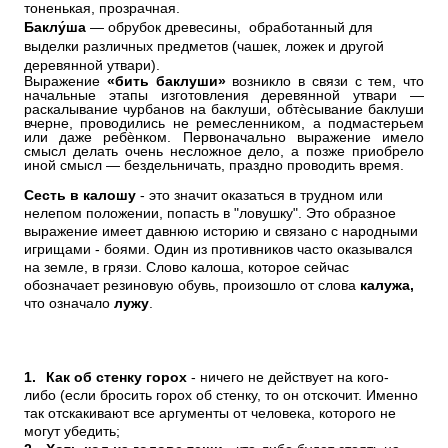
тоненькая, прозрачная.
Баклу́ша
— обрубок древесины, обработанный для
выделки различных предметов (чашек, ложек и другой
деревянной утвари).
Выражение
«бить баклуши»
возникло в связи с тем, что
начальные этапы изготовления деревянной утвари —
раскалывание чурбанов на баклуши, обтѐсывание баклуши
вчерне, проводились не ремесленником, а подмастерьем
или даже ребѐнком. Первоначально выражение имело
смысл делать очень несложное дело, а позже приобрело
иной смысл — бездельничать, праздно проводить время.
Сесть в калошу
- это значит оказаться в трудном или
нелепом положении, попасть в "ловушку". Это образное
выражение имеет давнюю историю и связано с народными
игрищами - боями. Один из противников часто оказывался
на земле, в грязи. Слово калоша, которое сейчас
обозначает резиновую обувь, произошло от слова
калужа,
что означало
лужу
.
1.
Как об стенку горох
- ничего не действует на кого-
либо (если бросить горох об стенку, то он отскочит. Именно
так отскакивают все аргументы от человека, которого не
могут убедить;