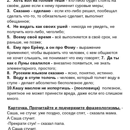
2.
Хоть кол на голове теши
- кто-либо будет стоять на
своѐм, даже если к нему применит суровые меры;
3.
Сказано - сделано
- если кто-либо решил, пообещал
сделать что-то, то обязательно сделает, выполнит
обещанное;
4.
Не видать как своих ушей
- никогда не увидеть, не
получить кого-либо, чеголибо;
5.
Всему своѐ время -
всѐ выполняется в своѐ срок, не
раньше, не позже;
6.
Ему про Ерѐму, а он про Фому -
выражение
применяют, чтобы выразить что человек, с кем общаются
не хочет слышать, не понимает что ему говорят;
7. Да ты
как с Луны свалился -
внезапно появиться, не знать
элементарного, простого;
8.
Русским языком сказано -
ясно, понятно, истинно.
9.
Воду в ступе толочь -
человек, который толчет воду в
ступе - делает абсолютно бесполезное дело;
10.
Кашу маслом не испортишь - (пословица)
полезное,
приятное не может принести вреда, даже если его слишком
много.
Карточка. Прочитайте и подчеркните фразеологизмы.
-
Саша, не стучи: уже поздно, соседи спят, - сказала мама.
А Саша стучит.
-Прекрати стук! – сказал папа.
А Саша стучит.