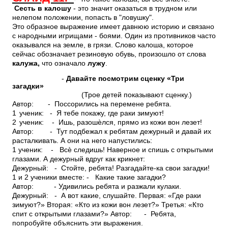
Сесть в калошу
- это значит оказаться в трудном или
нелепом положении, попасть в "ловушку".
Это образное выражение имеет давнюю историю и связано
с народными игрищами - боями. Один из противников часто
оказывался на земле, в грязи. Слово калоша, которое
сейчас обозначает резиновую обувь, произошло от слова
калужа,
что означало
лужу
.
-
Давайте посмотрим сценку «Три
загадки»
(Трое детей показывают сценку.)
Автор: - Поссорились на перемене ребята.
1
ученик: - Я тебе покажу, где раки зимуют!
2
ученик: - Ишь, разошѐлся, прямо из кожи вон лезет!
Автор: - Тут подбежал к ребятам дежурный и давай их
расталкивать. А они на него напустились:
1 ученик: - Всѐ следишь! Наверное и спишь с открытыми
глазами. А дежурный вдруг как крикнет:
Дежурный: - Стойте, ребята! Разгадайте-ка свои загадки!
1 и 2 ученики вместе: - Какие такие загадки?
Автор: - Удивились ребята и разжали кулаки.
Дежурный: - А вот какие, слушайте. Первая: «Где раки
зимуют?» Вторая: «Кто из кожи вон лезет?» Третья: «Кто
спит с открытыми глазами?» Автор: - Ребята,
попробуйте объяснить эти выражения.