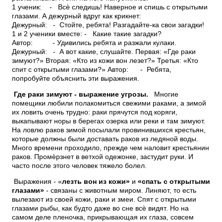
1 ученик: - Всѐ следишь! Наверное и спишь с открытыми
глазами. А дежурный вдруг как крикнет:
Дежурный: - Стойте, ребята! Разгадайте-ка свои загадки!
1 и 2 ученики вместе: - Какие такие загадки?
Автор: - Удивились ребята и разжали кулаки.
Дежурный: - А вот какие, слушайте. Первая: «Где раки
зимуют?» Вторая: «Кто из кожи вон лезет?» Третья: «Кто
спит с открытыми глазами?» Автор: - Ребята,
попробуйте объяснить эти выражения.
Где раки зимуют - выражение угрозы.
Многие
помещики любили полакомиться свежими раками, а зимой
их ловить очень трудно: раки прячутся под коряги,
выкапывают норы в берегах озерка или реки и там зимуют.
На ловлю раков зимой посылали провинившихся крестьян,
которые должны были доставать раков из ледяной воды.
Много времени проходило, прежде чем наловит крестьянин
раков. Промѐрзнет в ветхой одежонке, застудит руки. И
часто после этого человек тяжело болел.
Выражения - «
лезть вон из кожи»
и
«спать с открытыми
глазами»
- связаны с животным миром. Линяют, то есть
вылезают из своей кожи, раки и змеи. Спят с открытыми
глазами рыбы, как будто даже во сне всѐ видят. Но на
самом деле пленочка, прикрывающая их глаза, совсем