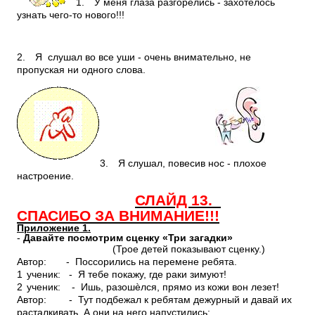
1.
У меня глаза разгорелись - захотелось
узнать чего-то нового!!!
2.
Я слушал во все уши - очень внимательно, не
пропуская ни одного слова.
3.
Я слушал, повесив нос - плохое
настроение.
СЛАЙД 13.
СПАСИБО ЗА ВНИМАНИЕ!!!
Приложение 1.
-
Давайте посмотрим сценку «Три загадки»
(Трое детей показывают сценку.)
Автор: - Поссорились на перемене ребята.
1
ученик: - Я тебе покажу, где раки зимуют!
2
ученик: - Ишь, разошѐлся, прямо из кожи вон лезет!
Автор: - Тут подбежал к ребятам дежурный и давай их
расталкивать. А они на него напустились: