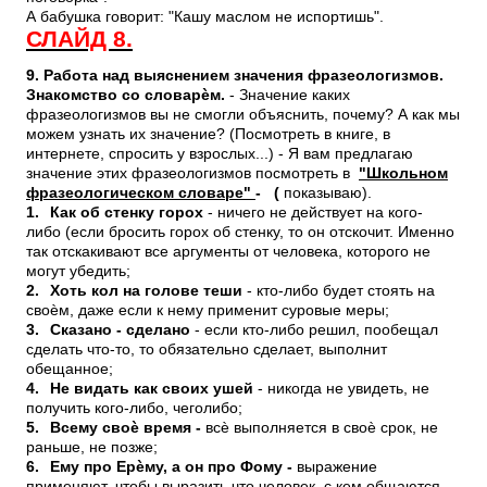
А бабушка говорит: "Кашу маслом не испортишь".
СЛАЙД 8.
9. Работа над выяснением значения фразеологизмов.
Знакомство со словарѐм.
- Значение каких
фразеологизмов вы не смогли объяснить, почему? А как мы
можем узнать их значение? (Посмотреть в книге, в
интернете, спросить у взрослых...) - Я вам предлагаю
значение этих фразеологизмов посмотреть в
"Школьном
фразеологическом словаре"
- (
показываю).
1.
Как об стенку горох
- ничего не действует на кого-
либо (если бросить горох об стенку, то он отскочит. Именно
так отскакивают все аргументы от человека, которого не
могут убедить;
2.
Хоть кол на голове теши
- кто-либо будет стоять на
своѐм, даже если к нему применит суровые меры;
3.
Сказано - сделано
- если кто-либо решил, пообещал
сделать что-то, то обязательно сделает, выполнит
обещанное;
4.
Не видать как своих ушей
- никогда не увидеть, не
получить кого-либо, чеголибо;
5.
Всему своѐ время -
всѐ выполняется в своѐ срок, не
раньше, не позже;
6.
Ему про Ерѐму, а он про Фому -
выражение
применяют, чтобы выразить что человек, с кем общаются