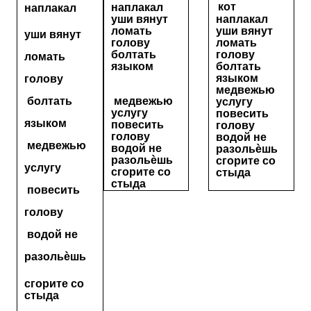
кот
наплакал
наплакал
уши вянут
наплакал
ломать
уши вянут
уши вянут
голову
ломать
болтать
голову
ломать
языком
болтать
языком
голову
медвежью
болтать
медвежью
услугу
услугу
повесить
языком
повесить
голову
голову
водой не
медвежью
водой не
разольѐшь
разольѐшь
сгорите со
услугу
сгорите со
стыда
стыда
повесить
голову
водой не
разольѐшь
сгорите со
стыда