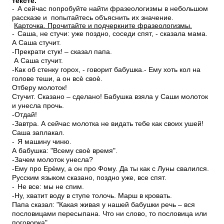
тексте.
-
А сейчас попробуйте найти фразеологизмы в небольшом
рассказе и попытайтесь объяснить их значение.
Карточка. Прочитайте и подчеркните фразеологизмы.
-
Саша, не стучи: уже поздно, соседи спят, - сказала мама.
А Саша стучит.
-Прекрати стук! – сказал папа.
А Саша стучит.
-Как об стенку горох, - говорит бабушка.- Ему хоть кол на
голове теши, а он всѐ своѐ.
Отберу молоток!
Стучит. Сказано – сделано! Бабушка взяла у Саши молоток
и унесла прочь.
-Отдай!
-Завтра. А сейчас молотка не видать тебе как своих ушей!
Саша заплакал.
-
Я машину чиню.
А бабушка: "Всему своѐ время".
-Зачем молоток унесла?
-Ему про Ерѐму, а он про Фому. Да ты как с Луны свалился.
Русским языком сказано, поздно уже, все спят.
-
Не все: мы не спим.
-Ну, хватит воду в ступе толочь. Марш в кровать.
Папа сказал: "Какая живая у нашей бабушки речь – вся
пословицами пересыпана. Что ни слово, то пословица или
поговорка".