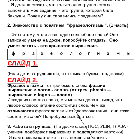
-
Я должна сказать, что только одна группа смогла
выполнить моѐ задание - это группа, которая била
баклуши. Почему они справились с заданием?
2. Знакомство с понятием "фразеологизмы". (1 часть)
- Это потому, что я знаю одно волшебное слово! Оно
записано у меня на доске, попробуйте отгадать.
Оно
умеет летать - это крылатое выражение.
ф
р
а
з
е
о
л
о
г
и
з
м
ы
СЛАЙД 1.
(Если дети затрудняются, я открываю буквы - подсказки).
СЛАЙД 2.
Фразеологизмы -
от греческого слова
фразис -
выражение
и
логос - слово.
(от греч. phrasis —
выражение и logos — слово)
Исходя из состава слова, мы можем сделать вывод, что
любое словосочетание состоит из слов. Чем же
отличаются
фразеологизмы от словосочетания, они тоже
состоят из слов? Попробуем разобраться.
3. Работа в группах.
(На доске слова НОС, УШИ, ГЛАЗА -
ученики подбирают выражения и подставляют карточки)
Я вам раздам карточки, а вы должны составить