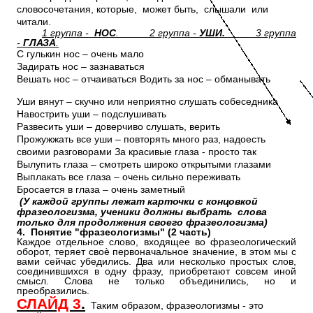
словосочетания, которые, может быть, слышали или
читали.
1 группа -
НОС
. 2 группа -
УШИ.
3 группа
-
ГЛАЗА
.
С гулькин нос – очень мало
Задирать нос – зазнаваться
Вешать нос – отчаиваться Водить за нос – обманывать
Уши вянут – скучно или неприятно слушать собеседника
Навострить уши – подслушивать
Развесить уши – доверчиво слушать, верить
Прожужжать все уши – повторять много раз, надоесть
своими разговорами За красивые глаза - просто так
Вылупить глаза – смотреть широко открытыми глазами
Выплакать все глаза – очень сильно переживать
Бросается в глаза – очень заметный
(У каждой группы лежат карточки с концовкой
фразеологизма, ученики должны выбрать слова
только для продолжения своего фразеологизма)
4. Понятие "фразеологизмы" (2 часть)
Каждое отдельное слово, входящее во фразеологический
оборот, теряет своѐ первоначальное значение, в этом мы с
вами сейчас убедились. Два или несколько простых слов,
соединившихся в одну фразу, приобретают совсем иной
смысл. Слова не только объединились, но и
преобразились.
СЛАЙД 3
.
Таким образом, фразеологизмы - это