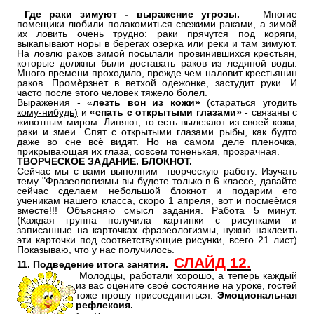
Где раки зимуют - выражение угрозы.
Многие
помещики любили полакомиться свежими раками, а зимой
их ловить очень трудно: раки прячутся под коряги,
выкапывают норы в берегах озерка или реки и там зимуют.
На ловлю раков зимой посылали провинившихся крестьян,
которые должны были доставать раков из ледяной воды.
Много времени проходило, прежде чем наловит крестьянин
раков. Промѐрзнет в ветхой одежонке, застудит руки. И
часто после этого человек тяжело болел.
Выражения - «
лезть вон из кожи»
(стараться угодить
кому-нибудь)
и
«спать с открытыми глазами»
- связаны с
животным миром. Линяют, то есть вылезают из своей кожи,
раки и змеи. Спят с открытыми глазами рыбы, как будто
даже во сне всѐ видят. Но на самом деле пленочка,
прикрывающая их глаза, совсем тоненькая, прозрачная.
ТВОРЧЕСКОЕ ЗАДАНИЕ. БЛОКНОТ.
Сейчас мы с вами выполним творческую работу. Изучать
тему "Фразеологизмы вы будете только в 6 классе, давайте
сейчас сделаем небольшой блокнот и подарим его
ученикам нашего класса, скоро 1 апреля, вот и посмеѐмся
вместе!!! Объясняю смысл задания. Работа 5 минут.
(Каждая группа получила картинки с рисунками и
записанные на карточках фразеологизмы, нужно наклеить
эти карточки под соответствующие рисунки, всего 21 лист)
Показываю, что у нас получилось.
СЛАЙД 12.
11. Подведение итога занятия.
Молодцы, работали хорошо, а теперь каждый
из вас оцените своѐ состояние на уроке, гостей
тоже прошу присоединиться.
Эмоциональная
рефлексия.