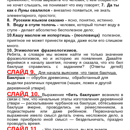
не хочет слышать, не понимает что ему говорят;
7. Да ты
как с Луны свалился -
внезапно появиться, не знать
элементарного, простого;
8.
Русским языком сказано -
ясно, понятно, истинно.
9.
Воду в ступе толочь -
человек, который толчет воду в
ступе - делает абсолютно бесполезное дело;
10.
Кашу маслом не испортишь - (пословица)
полезное,
приятное не может принести вреда, даже если его слишком
много.
10. Этимология фразеологизмов.
Ребята, в словаре мы можем найти не только значение
фразеологизмов, но и историю их появления. Давайте
вернѐмся к началу занятия, почему я сказала, что кто бил
баклуши справились с заданием? (Ответы детей)
СЛАЙД 9.
Для начала выясним, что такое баклуша.
Баклу́ша
— обрубок древесины, обработанный для
выделки различных предметов (чашек, ложек и другой
деревянной утвари).
СЛАЙД 10.
Выражение
«бить баклуши»
возникло в
связи с тем, что начальные этапы изготовления деревянной
утвари — раскалывание чурбанов на баклуши, обтѐсывание
баклуши вчерне, проводились не ремесленником, а
подмастерьем или даже ребѐнком. Первоначально
выражение имело смысл делать очень несложное дело, а
позже приобрело иной смысл — бездельничать, праздно
проводить время.
СЛАЙД 11.
- Что такое калоша, вы все знаете.