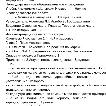
Фёдорова Полина Негосударственное образовательное учреждение Учебный комплекс «Шанырак» 9 класс Научно­ исследовательская работа «Заглянем в чашку чая…» Секция: Химия Руководитель: Ахметова Л.Г. Актобе­ 2015Содержание Введение Основная часть: Глава 1. Теоретическая часть 1.1. Из истории чая 1.2. Чайные традиции казахского народа 1.3. Химический состав чая 1.4. Чай и здоровье Глава 2. Практическая часть 2.1. Опыт №1. Качественная реакция на кофеин; 2.2. Опыт №4. Определение танина в чае; Заключение Список литературы Приложение 1. Приложение 2.Актуальность исследования. Введение Чай – пока самый распространённый напиток на земном шаре. По общим подсчетам он является основным для двух миллиардов человек на земле. Чай – один из самых древнейших напитков, употребление которого неразрывно связано с национальной культурой, хозяйством и историческими традициями многих народов. Каждое утро для миллионов семей в мире начинается примерно одинаково – с чашки бодрящего чая: черного, зеленого, каркадэ, травяного. Причем вкушаем мы любимый напиток, скорее, по привычке, нежели осознанно. Но чай – не просто напиток в ряду других напитков. Для некоторых народов и народностей, в том числе и в нашей стране, он является продуктом первой необходимости. Есть народы, которые буквально живут чаем, ценят его наравне с хлебом как жизненно важный, ничем не заменимый продукт. В наши дни чай является неотъемлемой частью жизни, заваривание чая, неторопливое чаепитие носят подчас ритуальный характер. Нескучные дружеские беседы за чашкой чая способствуют духовному просветлению, рождают умные, позитивные мысли. Вот почему надо заботиться о том, чтобы потребление чая приносило максимум пользы, было основано не только на привычках и традициях, но прежде, всего на знаниях, на современных научных представлениях о продукте. Цель работы: Доказать экспериментальным путем содержание кофеина и танина в чае разных марок; выбрать исходя из полученных экспериментальным путем результатов чай особенно полезный для здоровья; составить рекомендации к употреблению данного напитка. Задачи: ­ Изучить сведения по теме, используя научно­популярную литературу, ресурсы Интернет; ­ Изучить состав и свойства чая; ­ Выделить положения благотворного воздействия чая; ­ Доказать экспериментальным путём, какой чай лучше; ­ Разработать рекомендации по употреблению этого напитка. 1Объект исследования: чаи разных марок: цейлонский чай марки «TUDOR»; чай Earl Grey «Newby»; крупнолистовой зелёный чай «Bayce»; белый чай «Curtis»; чайный напиток «TESS» с шиповником, гибискусом и яблоком, пакетированы кенийский чай «Жамбо». Предмет исследования: химический состав чая. Гипотеза: Так как чай получают из чайных листьев, которые имеют растительное происхождение, то велика вероятность, что в чае есть витамины, и этот напиток полезен для здоровья. Методы исследования: теоретические (анализ и синтез); эмпирические (наблюдение, сравнение, эксперимент); математические (статистические, таблицы) Практическая значимость исследования: раскрывает связь химии с жизнью, ориентирует на здоровьесберегающее поведение. Простота проведения эксперимента и доступность реактивов, выбранных для исследования, позволяют проводить данные опыты и в домашних условиях. Научная новизна проекта: в данной работе раскрывается настоящий состав чая, а так же определяется наиболее полезный его вид. 2Основная часть Глава 1. Теоретическая часть. Широкое распространение среди народов всех континентов получил замечательный напиток, чай, и сегодня его смело назвать напитком №1. По примерным подсчетам он является основным напитком для 2,5 млрд. людей на земле. 37 стран мира имеют свои чайные плантации, а производство сухого чая в мире приближается к 3 млн. тонн. 1.1. Из истории чая «Чай.… Это короткое созвучье впитало в себя смысл легенд и научных трудов, народной молвы и государственных документов. Историческую жизнь чая регламентировали императоры и богословы, врачи и гурманы, поэты и купцы, философы и художники, ученые и политики, правительство и контрабандисты. Разные виды чая могут быть совершенно непохожи один на другой и даже прекраснейший чай можно по разному готовить и по разному воспринимать– и как вожделенный нектар, и как подкрашенный напиток…»Так начинает свою книгу «Наш друг чай» талантливый грузинский публицист и большой энтузиаст чая М.Д.Давитошвили. [7] Появление чая окутано множеством легенд. По одной из них, открытие этого напитка принадлежит прославленному императору Шэнь Нуну — Божественному Земледельцу (ок. 2737­2697 гг. до н. э.), который в китайской традиции также является богом — покровителем медицины. Однажды, прогуливаясь по своим бескрайним владениям, Шэнь Нун долго плутал среди неприступных горных вершин. Истомившись от жажды, он присел отдохнуть возле небольшого деревца, листья которого источали чудесный аромат. Внезапно подул сильный ветер, и с ветви деревца сорвался молодой листочек, который плавно опустился прямо в чашу с чистой родниковой водой. Попробовав получившийся настой, император, был восхищён его нежно­ зелёным цветом, удивительным вкусом и необычайно приятным ароматом. Сделав несколько глотков, он сразу ощутил прилив сил. [9] Другая легенда гласит, что знаменитый буддийский монах Бодхитхарма как­то уснул нечаянно во время молитвы. Проснувшись, он в гневе отрезал себе веки, чтобы глаза никогда больше не закрывались. Но из выброшенных ресниц выросли чайные деревья. И с тех пор не требуются такие суровые 3меры ­ достаточно попить чаю, чтобы не уснуть (кстати, во время молитвы чаша с чаем шла по кругу ­ так начиналась чайная церемония).[2] Откуда же взялось слово чай? В древних китайских сочинениях чай именовали «тоу», «тсе», «чунь», «минг». Самый благоухающий напиток получается из самых молодых листьев, и к названиям чая прибавили слово «ча», что значит «молодой листок». Известное всем русское слово «чай» произошло от монгольского «цай». Японцы называют чай «тья» или «тя» отсюда английское название «tea».[2] Вопрос о родине чая до нашего времени оставался спорным. Чайное растение произрастает в Китае и в Индии, в провинции Ассам. Однако если китайский чай представляет собой вечнозеленый куст с мелкими глянцевидными, упругими, зубчатыми листочками, достигающий в зрелом возрасте 2­3 метров в высоту, то ассамский чай – это мощное дерево, порой высотой 15 метров, с крупными, в несколько раз большими листьями, и к тому же не таким плотным как у китайского чая. Учитывая эти различия, стали различать 2 вида чая – китайский и ассамский.[1] В настоящее время, по единодушному мнению ученых, родиной чайного растения следует считать Юго­ западный Китай. Именно здесь обнаружена древняя первичная форма чая. Чай – растение долговечное, живет и плодоносит 100 и более лет. [1] Приблизительно в V­VI веке китайцы начинают торговать чаем с тюркскими племенами, для чайной торговли наступает «золотой век» — чай узнают кочевые народы Великой степи. Кочевники обнаружили, что употребление этого напитка помогает избежать типичных болезней, связанных с недостатком растительных продуктов питания. А в Казахстане чай появился во время сакской царицы Томирис. С тех пор у нас, в Казахстане пьют чай. Без чая не проходит и дня. [3] В Европы чай завезли в 1517 г. португальские моряки, но как напиток он получил распространение только в XVIII в. В Россию чай попал из Азии совершенно самостоятельно, независимо от Западной Европы, через Сибирь. За чашкой чая решались важные семейные дела, происходили знакомства, заключались торговые сделки, обсуждались политические дела.[1] 42.2. Чайные традиции в казахского народа История чая в Казахстане складывалась на протяжении нескольких веков. Чай быстро распространялся по всей территории страны и завоевывал любовь самых разных слоев населения. Употребление чая прочно вошло в повседневную жизнь людей и стало неотъемлемой ее частью. Так постепенно сформировались национальные традиции, связанные с этим напитком. Что же такое казахское чаепитие? Казахи пьют чай «не разбирая времени и места, перед всем и после всего», — писал М.Я. Киттары еще в середине ХIХ века. И действительно, чай пьют и до и после основной трапезы, сам по себе, по разным поводам. Пожалуй, правило одно – ни одно угощение не обходится без чая. Чаепитие как составная часть трапезы обязательно включено в традиционные угощения, сопровождающие многочисленные обряды казахов. Оно непременно открывает любое традиционное застолье. За чаепитием, после омовения рук, следует подача мяса. В конце трапезы раньше подавали кумыс, а сегодня вместо кумыса опять устраивают чаепитие. Казахи традиционно предпочитают пить черный чай. В наши дни казахи называют черный чай «красненьким» (кызыл шай). Слово «красный» указывает тут не на цвет чайных листьев, а на цвет заварки и на цвет чая после добавления его в сливки: он должен быть не белесым, а красным, т.е. заварка должна крепкой. Для хранения чая у казахов существовали маленькие сундуки – шай сандык – деревянные, часто на ножках с петлей и замочком. Там хранилось все, что нужно для чаепития: помимо самого чая, сладости, сахар, печенье, конфеты. Сегодня казахи пьют черный чай с молоком, но так было не всегда. Молоко, используемое сегодня казахами, как правило, коровье и, как