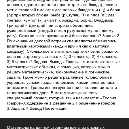
первого, одного второго и одного третьего блюда), если в
меню столовой имеются два первых блюда: щи (щ) и борщ
(б); три вторых блюда: рыба (р), гуляш (г) и плов (n); два
третьих: компот (к) и чай (ч). Аркадий, Борис. Владимир,
Григорий и Дмитрий при встрече обменялись
рукопожатиями (каждый пожал руку каждому по одному
разу). Сколько всего рукопожатий было сделано? Задача 2.
По окончании деловой встречи специалисты обменялись
визитными карточками (каждый вручил свою карточку
каждому). Сколько всего визитных карточек было роздано,
если во встрече участвовали: 1) 3 человека; 2) 4 человека;
3) 5 человек? Задача: Выводы Графы – это замечательные
математические объекты, с помощью, которых можно
решать математические, экономические и логические
задачи. Также можно решать различные головоломки и
упрощать условия задач по физике, химии, электронике,
автоматике. Графы используются при составлении карт и
генеалогических древ. В математике даже есть
специальный раздел, который так и называется: «Теория
графов».Содержание 1.Введение 2.Применение графов
3.Задачи. 4.Вывод Презентация
Материалы на данной страницы взяты из открытых