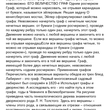
невозможно. ЕГО ВЕЛИЧЕСТВО ГРАФ Одним росчерком
Граф, который можно нарисовать, не отрывая карандаша
от бумаги, называется эйлеровым. Решая задачу О
кенигсбергских мостах, Эйлер сформулировал свойства
графа: Невозможно начертить граф с нечетным числом
нечетных вершин. от бумаги («одним росчерком»), проводя
по каждому ребру только один раз, начертить этот граф.
Движение можно начать с любой вершины и закончить его в
той же вершине. Если все вершины графа четные, то можно
не отрывая карандашЕсли все вершины графа четные, то
можно не отрывая карандаш от бумаги («одним
росчерком»), проводя по каждому ребру только один раз,
начертить этот граф. Движение можно начать с любой
вершины и закончить его в той же вершине. Граф,
имеющий более двух нечетных вершин, невозможно
начертить «одним росчерком». Применение графов
Перечислить все возможные варианты обедов из трех блюд
Лабиринт - это граф. Первый многосвязный садовый
лабиринт был сооружён в 1820-е Использует графы и
дворянство. А исследовать его - это найти путь в этом
графе. годы в Чевнинге в Великобритании. На рисунке
приведена часть генеалогического дерева знаменитого
дворянского рода Л. Н. Толстого. Здесь его вершины –
члены этого рода, а связывающие их отрезки – отношения
родственности, ведущие от родителей к детям. (одного