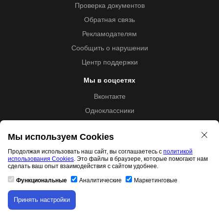
Проверка документов
Обратная связь
Рекламодателям
Сообщить о нарушении
Центр поддержки
Мы в соцсетях
Вконтакте
Одноклассники
Youtube
Мы используем Cookies
Продолжая использовать наш сайт, вы соглашаетесь с
политикой
использования Cookies
. Это файлы в браузере, которые помогают нам
Образовательная лицензия №5257 от 09.09.2020 (Л035-
сделать ваш опыт взаимодействия с сайтом удобнее.
01253-67/00192487)
Функциональные
Аналитические
Маркетинговые
Принять настройки
Скачивание материала доступно только для
Свидетельство правообладателя товарного знака 11.01.2017
авторизованных пользователей.