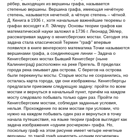
рёбер, выходящих из вершины графа, называется
степенью вершины. Вершина графа, имеющая нечётную
степень, называется нечетной, а чётную степень – чётной.
Д. Кенига в 1936 г., хотя начальные важнейшие теоремы о
графах восходят к Л. Эйлеру. Основы теории графов как
математической науки заложил в 1736 г. Леонард Эйлер,
рассматривая задачу о кенигсбергских мостах. Сегодня эта
задача стала классической Термин "граф" впервые
появился в книге венгерского математика Точки называются
вершинами графа, а соединяющие линии – Задача о
Кенигсбергских мостах Бывший Кенигсберг (ныне
Калининград) расположен на реке Прегель. В пределах
города река омывает два острова. С берегов на острова
были перекинуты мосты. Старые мосты не сохранились, но
осталась карта города, где они изображены. Кенигсбергцы
предлагали приезжим следующую задачу: пройти по всем
мостам и вернуться в начальный пункт, причём на каждом
мосту следовало побывать только один раз. Пройти по
Кенигсбергским мостам, соблюдая заданные условия,
нельзя. Прохождение по всем мостам при условии, что
нужно на каждом побывать один раз и вернуться в точку
начала путешествия, на языке теории графов выглядит как
задача изображения «одним росчерком» графа. Но,
поскольку граф на этом рисунке имеет четыре нечетные
вершины, то такой граф начертить «одним росчерком»