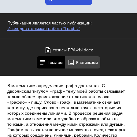
Публикация является частью публикации:
Исследовательская работа "Графы"
тезисы ГРАФЫ.docx
Текстом
Картинками
В математике определение графа дается так: С
дворянским титулом «граф» тему моей работы связывает
только общее происхождение от латинского слова
«графио» - пишу. Слово «граф» в математике означает
картинку, где нарисовано несколько точек, некоторые из
которых соединены линиями. В процессе решения задач
математики заметили, что удобно изображать объекты
точками, а отношения между ними отрезками или дугами.
Графом называется конечное множество точек, некоторые
из которых соединены линиями. рёбрами. Количество