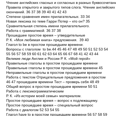
Чтение английских гласных и согласных в разных буквосочетан
Правила открытого и закрытого типов слога. Чтение английских
окончаний. 36 37 38 39 40 41 42 43
Степени сравнения имен прилагательных. 33 34
Новая лексика по теме Гарри Потер – кто он? 35
Сравнительная степень имени прилагательного.
Работа с грамматикой. 36 37 38
Прошедшее простое время – утвердительные
Р. К. «Моя любимая книга» предложения. 39 40
Глагол to be в простом прошедшем времени.
Вопросы с глаголом to be.44 45 46 47 48 49 50 51 52 53 54
55 56 57 58 59 60 61 62 63 64 65 66 67 68 41 42 43 44
Великие люди Англии и России Р. К. «Мой герой»
Правильные глаголы в простом прошедшем времени
Правильные глаголы в простом прошедшем времени 45
Неправильные глаголы в простом прошедшем времени
Работа с текстом Отрицательные предложения в простом
46 47 прошедшем времени Тест – проверь себя 48 49
Общий вопрос в простом прошедшем времени 50 51
Работа с лексико­грамматическим
Р. К. «Из истории моей семьи» материалом.
Простое прошедшее время – вопрос к подлежащему.
Простое прошедшее время – специальный вопрос
Работа с диалогом 52 53 54 55
Глагол have to в простом прошедшем времени 56 57 58 59