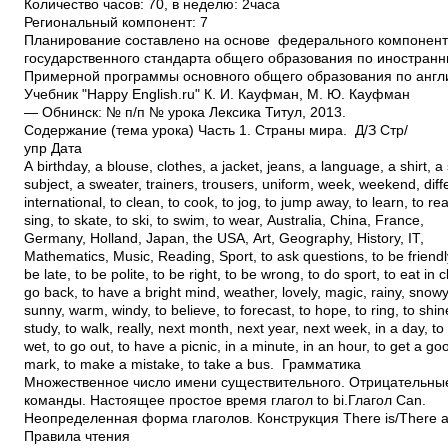
Количество часов: 70, в неделю: 2часа
Региональный компонент: 7
Планирование составлено на основе федерального компонен
государственного стандарта общего образования по иностран
Примерной программы основного общего образования по англ
Учебник "Happy English.ru" К. И. Кауфман, М. Ю. Кауфман
— Обнинск: № п/п № урока Лексика Титул, 2013.
Содержание (тема урока) Часть 1. Страны мира. Д/З Стр/
упр Дата
A birthday, a blouse, clothes, a jacket, jeans, a language, a shirt, a s
subject, a sweater, trainers, trousers, uniform, week, weekend, diff
international, to clean, to cook, to jog, to jump away, to learn, to rea
sing, to skate, to ski, to swim, to wear, Australia, China, France,
Germany, Holland, Japan, the USA, Art, Geography, History, IT,
Mathematics, Music, Reading, Sport, to ask questions, to be friendl
be late, to be polite, to be right, to be wrong, to do sport, to eat in c
go back, to have a bright mind, weather, lovely, magic, rainy, snowy
sunny, warm, windy, to believe, to forecast, to hope, to ring, to shin
study, to walk, really, next month, next year, next week, in a day, to
wet, to go out, to have a picnic, in a minute, in an hour, to get a g
mark, to make a mistake, to take a bus. Грамматика
Множественное число имени существительного. Отрицательн
команды. Настоящее простое время глагол to bi.Глагол Can.
Неопределенная форма глаголов. Конструкция There is/There a
Правила чтения