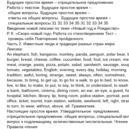
Будущее простое время – отрицательное предложение.
Работа с текстом Будущее простое время –
общие вопросы. Будущее простое время –
ответы на общие вопросы. Будущее простое время –
специальные вопросы.31 32 33 34 35 31 32 33 34 35
Введение новой лексики по теме «Новый год и Рождество»
Р. К. «Скоро новый год» Работа со стихотворением Тест –
проверь себя Повторение пройденного.
Часть 2. Известные люди и традиции разных стран мира.
Лексика:
An elephant, fish, kangaroo, monkey, panda, penguin, polar bear, t
burger, bread, cheese, coffee, cucumber, food, fruit, ice cream, me
meat, orange, pasta, pizza, potato, salad, sandwich, sausage, sou
tomato, vegetables, English, evening, every day, holiday, morning,
tradition, awful, boring, strange, sweet, always, often, sometimes,
because, to bring, to get up, to go for a walk, to go to bed, to know
live, to like, to make, to put, to say, to think, to understand, to was
a bank, bathroom, cinema, dining room, an ear, an eye, a guest, ha
hospital, kitchen, library, lip, living room, police station, portrait, po
office, ticket, tourist, train station, website, weekend, left, right, stra
to turn, to wear, without, above, all. Грамматика:
Настоящее простое время. Утвердительное предложение,
отрицательное предложение, общее вопросы, специальный во
вопрос к подлежащему, количественные числительные. Чтение 
Правила чтения