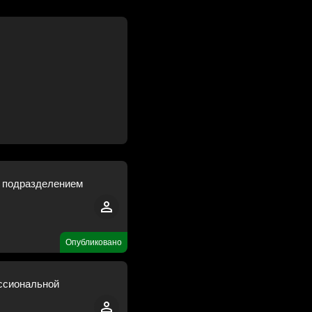
м подразделением
Опубликовано
ссиональной