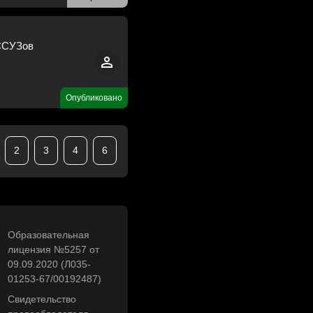
 ССУЗов
Опубликовано
2
3
4
6
Образовательная
лицензия №5257 от
09.09.2020 (Л035-
01253-67/00192487)
Свидетельство