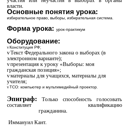
участия или неучастия в выборах в органы
власти.
Основные понятия урока:
избирательное право, выборы, избирательная система.
Форма урока:
урок-практикум
Оборудование:
v
Конституция РФ;
v
Текст Федерального закона о выборах (в
электронном варианте);
v
презентация к уроку «Выборы: моя
гражданская позиция»;
v
материалы для учащихся, материалы для
учителя;
v
ТСО: компьютер и мультимедийный проектор.
Эпиграф:
Только способность голосовать
составляет квалификацию
гражданина.
Иммануил Кант.