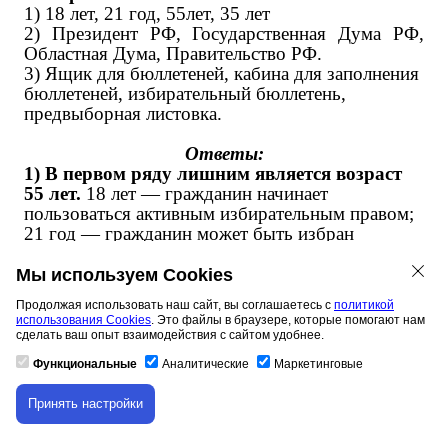
1) 18 лет, 21 год, 55лет, 35 лет
2) Президент РФ, Государственная Дума РФ,
Областная Дума, Правительство РФ.
3) Ящик для бюллетеней, кабина для заполнения
бюллетеней, избирательный бюллетень,
предвыборная листовка.
Ответы:
1) В первом ряду лишним является возраст
55 лет.
18 лет — гражданин начинает
пользоваться активным избирательным правом;
21 год — гражданин может быть избран
депутатом в законодательный и
представительный орган РФ — Государственную
Мы используем Cookies
Думу, Областную Думу;
Продолжая использовать наш сайт, вы соглашаетесь с
политикой
35 лет — гражданин может быть избран
использования Cookies
. Это файлы в браузере, которые помогают нам
Президентом Российской Федерации. 55 лет —
сделать ваш опыт взаимодействия с сайтом удобнее.
возраст, не являющийся определяющим для
Функциональные
Аналитические
Маркетинговые
избирательного права.
2) Во втором ряду лишнее слово —
Принять настройки
Скачивание материала доступно только для
Правительство.
Президент РФ,
авторизованных пользователей.
Государственная Дума РФ, Областная Дума —