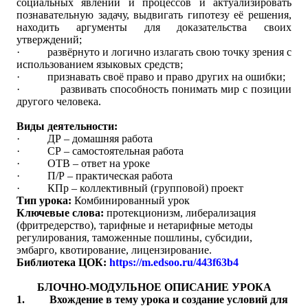
социальных явлений и процессов и актуализировать
познавательную задачу, выдвигать гипотезу её решения,
находить аргументы для доказательства своих
утверждений;
·
развёрнуто и логично излагать свою точку зрения с
использованием языковых средств;
·
признавать своё право и право других на ошибки;
·
развивать способность понимать мир с позиции
другого человека.
Виды деятельности:
·
ДР – домашняя работа
·
СР – самостоятельная работа
·
ОТВ – ответ на уроке
·
П/Р – практическая работа
·
КПр – коллективный (групповой) проект
Тип урока:
Комбинированный урок
Ключевые слова:
протекционизм, либерализация
(фритредерство), тарифные и нетарифные методы
регулирования, таможенные пошлины, субсидии,
эмбарго, квотирование, лицензирование.
Библиотека ЦОК:
https://m.edsoo.ru/443f63b4
БЛОЧНО-МОДУЛЬНОЕ ОПИСАНИЕ УРОКА
1.
Вхождение в тему урока и создание условий для