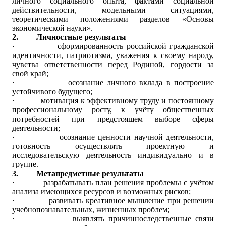
личного социального опыта, фактами социальной
действительности, модельными ситуациями,
теоретическими положениями разделов «Основы
экономической науки».
2.
Личностные результаты
·
сформированность российской гражданской
идентичности, патриотизма, уважения к своему народу,
чувства ответственности перед Родиной, гордости за
свой край;
·
осознание личного вклада в построение
устойчивого будущего;
·
мотивация к эффективному труду и постоянному
профессиональному росту, к учёту общественных
потребностей при предстоящем выборе сферы
деятельности;
·
осознание ценности научной деятельности,
готовность осуществлять проектную и
исследовательскую деятельность индивидуально и в
группе.
3.
Метапредметные результаты
·
разрабатывать план решения проблемы с учётом
анализа имеющихся ресурсов и возможных рисков;
·
развивать креативное мышление при решении
учебно­познавательных, жизненных проблем;
·
выявлять причинно­следственные связи