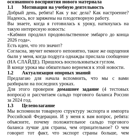
осознанного восприятия нового материала
1.1
Мотивация на учебную деятельность
Добрый день, ребята! Как у вас дела? Как настроение?
Надеюсь, все заряжены на плодотворную работу.
Вы знаете, когда я готовилась к уроку, наткнулась на
такую интересную новость:
«Кабмин продлил продовольственное эмбарго до конца
2026 года».
Есть идеи, что это значит?
Согласна, звучит немного непонятно, такие же ощущения
были у меня, когда подруга однажды прислала сообщение
(НА СЛАЙДЕ). Пришлось воспользоваться гуглом.
В конце урока мы обязательно вернемся к этой новости.
1.2
Актуализация опорных знаний
Предлагаю для начала вспомнить, что мы с вами
разбирали на последних уроках.
Для этого проверим
домашнее задание
(4 тестовых
вопроса) и рассчитаем сальдо торгового баланса России
за 2024 год.
1.3
Целеполагание
Мы вспомнили товарную структуру экспорта и импорта
Российской Федерации. И у меня к вам вопрос, ребята:
объясните, почему положительное сальдо торгового
баланса лучше для страны, чем отрицательное? О чем
говорит тот факт, что экспорт страны больше, чем