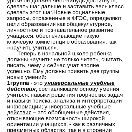
уроке он должен чего-нибудь достигнуть,
сделать шаг дальше и заставить весь класс
сделать этот шаг.Новые социальные
запросы, отраженные в ФГОС, определяют
цели образования как общекультурное,
личностное и познавательное развитие
учащихся, обеспечивающие такую
ключевую компетенцию образования, как
«научить учиться».
Теперь в начальной школе ребенка
должны научить: не только читать, считать,
писать, чему и сейчас учат вполне
успешно. Ему должны привить две группы
новых умений:
1группа
- это
универсальные учебные
действия
,
составляющие основу умения
учиться: навыки решения творческих задач
и навыки поиска, анализа и интерпретации
информации;
универсальные учебные
действия
– это обобщенные действия,
открывающие возможность широкой
ориентации учащихся, - как в различных
предметных областях, так и в строении