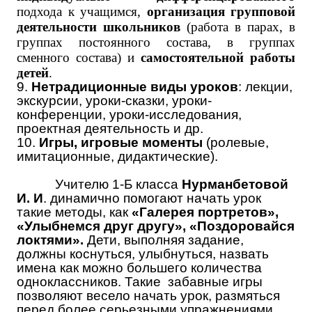
подхода к учащимся,
организация групповой
деятельности школьников
(работа в парах, в
группах постоянного состава, в группах
сменного состава) и
самостоятельной работы
детей
.
9.
Нетрадиционные виды уроков
: лекции,
экскурсии, уроки-сказки, уроки-
конференции, уроки-исследования,
проектная деятельность и др.
10.
Игры, игровые моменты
(ролевые,
имитационные, дидактические).
Учителю 1-Б класса
Нурманбетовой
И. И
. динамично помогают начать урок
такие методы, как
«Галерея портретов»,
«Улыбнемся друг другу», «Поздоровайся
локтями».
Дети, выполняя задание,
должны коснуться, улыбнуться, назвать
имена как можно большего количества
одноклассников. Такие забавные игры
позволяют весело начать урок, размяться
перед более серьезными упражнениями,