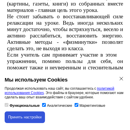
(картины, газеты, книги) из собранных вместе
материалов - главная цель этого урока.
Не стоит забывать о восстанавливающей силе
релаксации на уроке. Ведь иногда нескольких
минут достаточно, чтобы встряхнуться, весело и
активно расслабиться, восстановить энергию.
Активные методы - «физминутки» позволят
сделать это, не выходя из класса.
Если учитель сам принимает участие в этом
упражнении, помимо пользы для себя, он
поможет также и неуверенным и стеснительным
ученикам активнее участвовать в упражнении.
Завершить урок можно, применив
Мы используем Cookies
такие методы, как
«Ромашка», Мудрый
Продолжая использовать наш сайт, вы соглашаетесь с
политикой
совет», «Итоговый круг». ( учитель
использования Cookies
. Это файлы в браузере, которые помогают нам
Скрипник Ж. А. )
сделать ваш опыт взаимодействия с сайтом удобнее.
«Ромашка»
- 1. Дети отрывают лепестки
Функциональные
Аналитические
Маркетинговые
ромашки, по кругу передают разноцветные
листы и т.д. и отвечают на главные
Принять настройки
Скачивание материала доступно только для
вопросы, относящиеся к теме урока,
авторизованных пользователей.
записанные на обратной стороне. 2. Берет