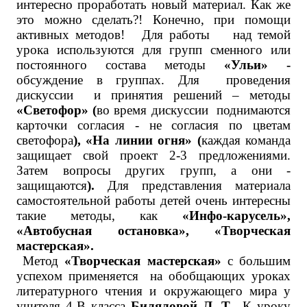
интересно проработать новый материал. Как же
это можно сделать?! Конечно, при помощи
активных методов! Для работы над темой
урока используются для групп сменного или
постоянного состава методы
«Ульи» -
обсуждение в группах. Для проведения
дискуссии и принятия решений – методы
«Cветофор» (
во время дискуссии поднимаются
карточки согласия - не согласия по цветам
светофора
), «На линии огня» (
каждая команда
защищает свой проект 2-3 предложениями.
Затем вопросы других групп, а они -
защищаются
).
Для представления материала
самостоятельной работы детей очень интересны
такие методы, как
«Инфо-карусель»,
«Автобусная остановка», «Творческая
мастерская».
Метод
«Творческая мастерская»
с большим
успехом применяется на обобщающих уроках
литературного чтения и окружающего мира у
учителя 4-В класса
Биляловой Л. Т
.. К уроку