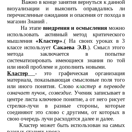
Важно в конце занятия вернуться к данной
визуализации и выяснить оправдались ли
перечисленные ожидания и опасения от похода в
магазин Знаний .
На этапе
внедрения и осмысления
можно
использовать активный метод критического
мышления
«Кластер»
.( На своих уроках в 3
классе использует
Сакаева Э.В
.). Смысл этого
метода заключается в попытке
систематизировать имеющиеся знания по той
или иной проблеме и дополнить новыми.
Кластер
-
это графическая организация
материала, показывающая смысловые поля того
или иного понятия. Слово
к
л
астер в переводе
означает
пучок, созвездие.
Ученик записывает в
центре листа ключевое понятие, а от него рисует
стрелки-лучи в разные стороны, которые
соединяют это слово с другими, от которых в
свою очередь лучи расходятся далее и далее.
Кластер может быть использован на самых
разных стадиях урока.