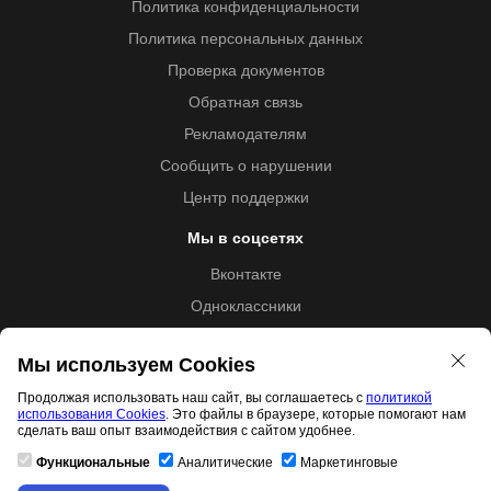
Политика конфиденциальности
Политика персональных данных
Проверка документов
Обратная связь
Рекламодателям
Сообщить о нарушении
Центр поддержки
Мы в соцсетях
Вконтакте
Одноклассники
Youtube
Мы используем Cookies
Продолжая использовать наш сайт, вы соглашаетесь с
политикой
использования Cookies
. Это файлы в браузере, которые помогают нам
Образовательная лицензия №5257 от 09.09.2020 (Л035-
сделать ваш опыт взаимодействия с сайтом удобнее.
01253-67/00192487)
Функциональные
Аналитические
Маркетинговые