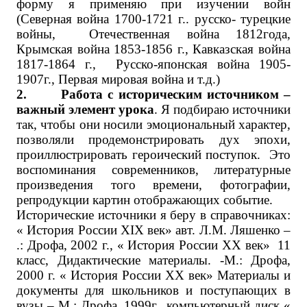
форму я применяю при изучении войн
(Северная война 1700-1721 г.. русско- турецкие
войны, Отечественная война 1812года,
Крымская война 1853-1856 г., Кавказская война
1817-1864 г., Русско-японская война 1905-
1907г., Первая мировая война и т.д.)
2. Работа с историческим источником –
важный элемент урока
. Я подбираю источники
так, чтобы они носили эмоциональный характер,
позволяли продемонстрировать дух эпохи,
проиллюстрировать героический поступок. Это
воспоминания современников, литературные
произведения того времени, фотографии,
репродукции картин отображающих событие.
Исторические источники я беру в справочниках:
« История России XIX век» авт. Л.М. Ляшенко –
.: Дрофа, 2002 г., « История России XX век» 11
класс, Дидактические материалы. -М.: Дрофа,
2000 г. « История России ХХ век» Материалы и
документы для школьников и поступающих в
вузы – М.: Дрофа, 1999г., компьютерный диск «