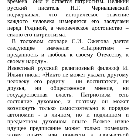
времена был и остается патриотизм. Великий
русский писатель Н.Г. Чернышевский
подчеркивал, что историческое значение
каждого человека измеряется его заслугами
перед Родиной, а человеческое достоинство –
силою его патриотизма.
В толковом словаре С.И. Ожегова дается
следующее значение: «Патриотизм –
преданность и любовь к своему Отечеству, к
своему народу».
Известный русский религиозный философ И.
Ильин писал: «Никто не может указать другому
человеку его родину - ни воспитатели, ни
друзья, ни общественное мнение, ни
государственная власть. Патриотизм есть
состояние духовное, и поэтому он может
возникнуть только самостоятельно в порядке
автономии - в личном, но и подлинном и
предметном духовном опыте. Всякое извне
идущее предписание может только помешать
этому опыту или привести к злосчастной