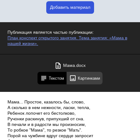
Добавить материал
Публикация является частью публикации:
План конспект открытого занятия. Тема занятия: «Мама в
нашей жизни».
Мама.docx
Текстом
Картинками
Мама... Простое, казалось бы, слово,
А сколько в нем нежности, ласки, тепла,
Ребенок лопочет его бестолково,
Ручонки раскинув, припухший от сна.
В печали и в радости мы произносим,
То робкое "Мама", то резкое "Мать".
Порой на чужбине вдруг сердце запросит