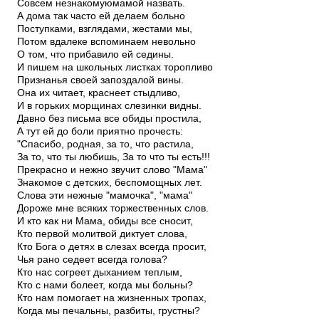
Совсем незнакомую­мамой назвать.
А дома так часто ей делаем больно
Поступками, взглядами, жестами мы,
Потом вдалеке вспоминаем невольно
О том, что прибавило ей седины.
И пишем на школьных листках торопливо
Признанья своей запоздалой вины.
Она их читает, краснеет стыдливо,
И в горьких морщинах слезинки видны.
Давно без письма все обиды простила,
А тут ей до боли приятно прочесть:
"Спасибо, родная, за то, что растила,
За то, что ты любишь, За то что ты есть!!!
Прекрасно и нежно звучит слово "Мама"
Знакомое с детских, беспомощных лет.
Слова эти нежные "мамочка", "мама"
Дороже мне всяких торжественных слов.
И кто как ни Мама, обиды все сносит,
Кто первой молитвой диктует слова,
Кто Бога о детях в слезах всегда просит,
Чья рано седеет всегда голова?
Кто нас согреет дыханием теплым,
Кто с нами болеет, когда мы больны?
Кто нам помогает на жизненных тропах,
Когда мы печальны, разбиты, грустны?