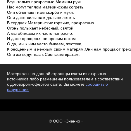
Ведь только прекрасные Мамины руки
Нас могут теплом материнским согреть.
Они облегчают нам скорби и муки,
Они дают силы нам дальше лететь.
В сердцах Материнских горячих, прекрасных
Огонь полыхает небесный, святой.
А мы обижаем их часто напрасно.
И даже прощенья не просим потом.
О да, мы к ним часто бываем, жестоки,
К бесценным и нежным своим матерям.Они нам прощают грехи
Они же ведут нас к Сионским вратам.
Материалы на данной страницы взяты из открытых
источников либо размещены пользователем в соответствии
с договором-офертой сайта. Вы можете
сообщить о
нарушении
.
© ООО «Знанио»