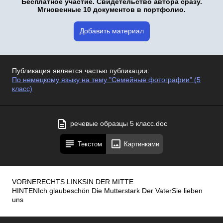
Бесплатное участие. Свидетельство автора сразу.
Мгновенные 10 документов в портфолио.
Добавить материал
Публикация является частью публикации:
По немецкому языку на тему "Семейные фотографии" (5
класс)
речевые образцы 5 класс.doc
Текстом
Картинками
VORNERECHTS LINKSIN DER MITTE
HINTENIch glaubeschön Die Mutterstark Der VaterSie lieben
uns