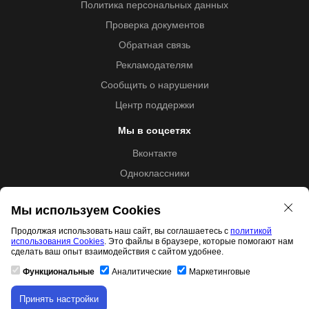
Политика персональных данных
Проверка документов
Обратная связь
Рекламодателям
Сообщить о нарушении
Центр поддержки
Мы в соцсетях
Вконтакте
Одноклассники
Youtube
Мы используем Cookies
Продолжая использовать наш сайт, вы соглашаетесь с
политикой
использования Cookies
. Это файлы в браузере, которые помогают нам
Образовательная лицензия №5257 от 09.09.2020 (Л035-
сделать ваш опыт взаимодействия с сайтом удобнее.
01253-67/00192487)
Функциональные
Аналитические
Маркетинговые
Принять настройки
Скачивание материала доступно только для
Свидетельство правообладателя товарного знака 11.01.2017