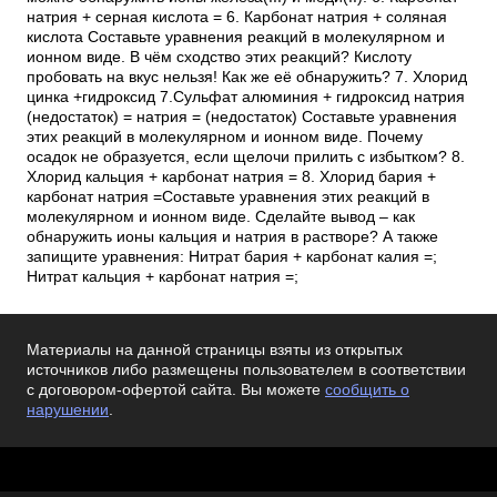
натрия + серная кислота = 6. Карбонат натрия + соляная
кислота Составьте уравнения реакций в молекулярном и
ионном виде. В чём сходство этих реакций? Кислоту
пробовать на вкус нельзя! Как же её обнаружить? 7. Хлорид
цинка +гидроксид 7.Сульфат алюминия + гидроксид натрия
(недостаток) = натрия = (недостаток) Составьте уравнения
этих реакций в молекулярном и ионном виде. Почему
осадок не образуется, если щелочи прилить с избытком? 8.
Хлорид кальция + карбонат натрия = 8. Хлорид бария +
карбонат натрия =Составьте уравнения этих реакций в
молекулярном и ионном виде. Сделайте вывод – как
обнаружить ионы кальция и натрия в растворе? А также
запищите уравнения: Нитрат бария + карбонат калия =;
Нитрат кальция + карбонат натрия =;
Материалы на данной страницы взяты из открытых
источников либо размещены пользователем в соответствии
с договором-офертой сайта. Вы можете
сообщить о
нарушении
.