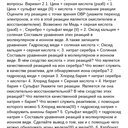
вопросы. Вариант 2 1. Цинк + серная кислота (разб) = 1.
Цинк + сульфат меди (II) = кислота = протекание реакции:
Оцените эту реакцию с точки зрения ОВР (укажите переход
электронов, и что в этой реакции является окислителем и
восстановителем). Возможно ли Медь + серная кислота
(разб) = ; Серебро + сульфат меди (II) = 2. Оксид кальция +
соляная Составьте уравнения этих реакций в
молекулярном и ионном виде. А также запишите
уравнения: Гидроксид меди + соляная кислота =; Оксид
кальция + серная кислота =; 3. нитрат серебра + Соляная
Составьте уравнения реакций в молекулярном и ионном
виде. В чём сходство кислота = этих реакций? Что является
качественной реакцией на ион серебра? Что может служить
в качестве реактива, для обнаружения иона серебра? 2.
гидроксид меди + серная 3. Хлорид бария + нитрат серебра
= кислота= 4. Хлорид бария + Серная кислота = 4. Нитрат
бария + Сульфат Укажите тип реакции. Является ли она
окислительно-восстановительной? В чём сходство этих
реакций? Что является качественной реакцией на анион
натрия = бария? Что может служить реактивом, с помощью
которого можно 5.Хлорид железа(III) + гидроксид натрия =
обнаружить анионы бария? 5. Сульфат меди(II) + гидроксид
натрия = Составьте уравнения реакций в молекулярном и
ионном виде. Сделайте вывод о том, как и с помощью чего
можно обнаружить ионы железа(III) и меди(II). 6. Карбонат