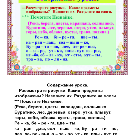
Содержание урока.
---Рассмотрите рисунки. Какие предметы
изображены? Назовите их. Разделите на слоги.
*** Помогите Незнайке.
(Река, берега, цветы, карандаш, солнышко,
Буратино, лес, деревья, озеро, утки, плывут,
горы, небо, облака, кусты, трава, поляна.)
Ре – ка, бе – ре - га, цве – ты,
ка – ран – даш, сол – ныш – ко, Бу – ра – ти – но,
лес, де- ре - вья, о – зе - ро, ут - ки, плы - вут, го