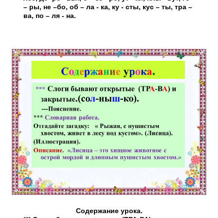
– ры, не –бо, об – ла - ка, ку - сты, кус – ты, тра –
ва, по – ля - на.
Содержание урока.