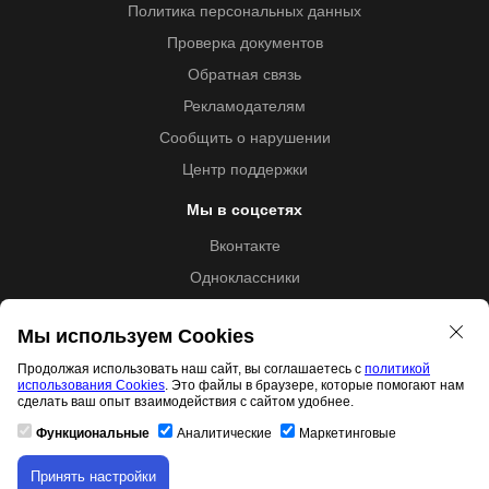
Политика персональных данных
Проверка документов
Обратная связь
Рекламодателям
Сообщить о нарушении
Центр поддержки
Мы в соцсетях
Вконтакте
Одноклассники
Youtube
Мы используем Cookies
Продолжая использовать наш сайт, вы соглашаетесь с
политикой
использования Cookies
. Это файлы в браузере, которые помогают нам
Образовательная лицензия №5257 от 09.09.2020 (Л035-
сделать ваш опыт взаимодействия с сайтом удобнее.
01253-67/00192487)
Функциональные
Аналитические
Маркетинговые
Принять настройки
Скачивание материала доступно только для
Свидетельство правообладателя товарного знака 11.01.2017