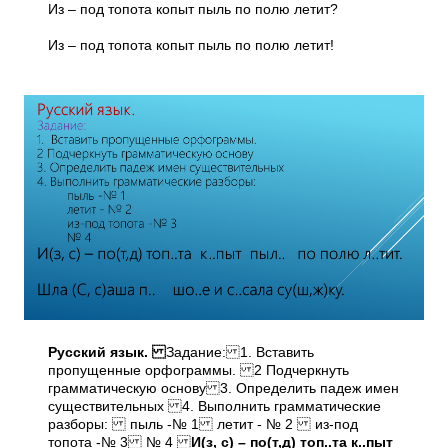
Из – под топота копыт пыль по полю летит?
Из – под топота копыт пыль по полю летит!
Русский язык.
Задание: 1. Вставить
пропущенные орфограммы. 2 Подчеркнуть
грамматическую основу 3. Определить падеж имен
существительных 4. Выполнить грамматические
разборы: пыль -№ 1 летит - № 2 из-под
топота -№ 3 № 4
И(з, с) – по(т,д) топ..та к..пыт