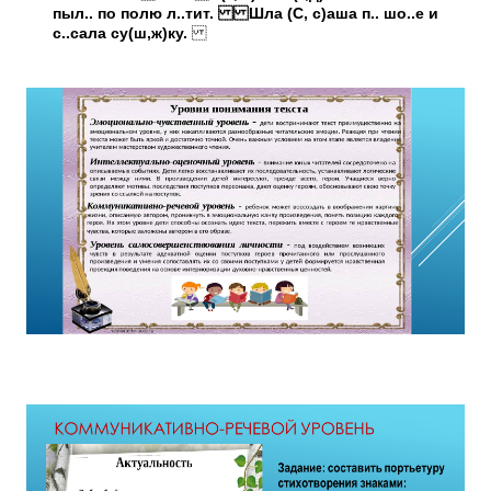
пыл.. по полю л..тит. Шла (С, с)аша п.. шо..е и
с..сала су(ш,ж)ку.