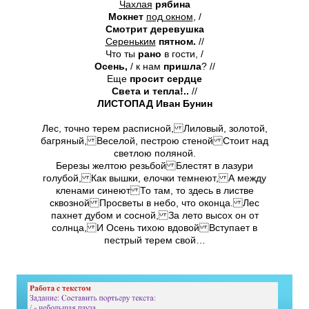
Чахлая
рябина
Мокнет
под окном
, /
Смотрит деревушка
Сереньким
пятном.
//
Что ты
рано
в гости, /
Осень,
/ к нам
пришла
? //
Еще
просит сердце
Света и тепла!..
//
ЛИСТОПАД Иван Бунин
Лес, точно терем расписной, Лиловый, золотой,
багряный, Веселой, пестрою стеной Стоит над
светлою поляной.
Березы желтою резьбой Блестят в лазури
голубой, Как вышки, елочки темнеют, А между
кленами синеют То там, то здесь в листве
сквозной Просветы в небо, что оконца. Лес
пахнет дубом и сосной, За лето высох он от
солнца, И Осень тихою вдовой Вступает в
пестрый терем свой…