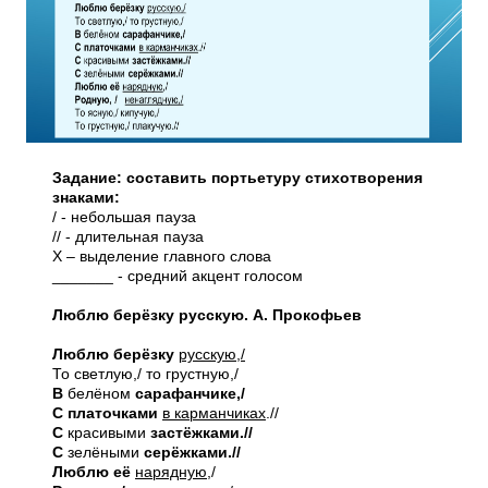
Задание: составить портьетуру стихотворения
знаками:
/ - небольшая пауза
// - длительная пауза
Х – выделение главного слова
_______ - средний акцент голосом
Люблю берёзку русскую. А. Прокофьев
Люблю берёзку
русскую,/
То светлую,/ то грустную,/
В
белёном
сарафанчике,/
С платочками
в карманчиках
.//
С
красивыми
застёжками.//
С
зелёными
серёжками.//
Люблю её
нарядную
,/