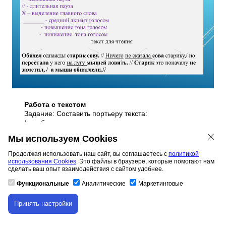
Работа с текстом
Задание: Составить портьеру текста:
/ - небольшая пауза
// - длительная пауза
Мы используем Cookies
Х – выделение главного слова
_______ - средний акцент голосом
Продолжая использовать наш сайт, вы соглашаетесь с
политикой
- повышение тона голосом
использования Cookies
. Это файлы в браузере, которые помогают нам
- понижение тона голосом
сделать ваш опыт взаимодействия с сайтом удобнее.
текст для чтения
Функциональные
Аналитические
Маркетинговые
Обидел
однажды
старик сову.
//
Ничего
не сказала
Принять настройки
сова
старику,/ но
перестала
у него
на лугу
мышей
Скачивание материала доступно только для
авторизованных пользователей.
ловить.
//
Старик
это поначалу
не заметил, / а
мыши обнаглели.//