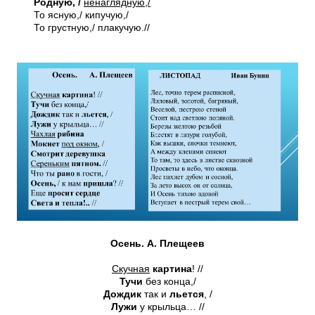
Родную, /
ненаглядную,/
То ясную,/ кипучую,/
То грустную,/ плакучую.//
Осень. А. Плещеев
Скучная
картина
! //
Тучи
без конца,/
Дождик
так и
льется
, /
Лужи
у крыльца… //