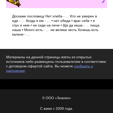
Доскажи пословицу Нет хлеба - … Кто не умерен в
еде - … Когда я ем - … • нет обеда • враг себе • я
глух и нем • не сиди на печи • Щи да каша - … пища
наша • Много есть - … не велика честь Хочешь есть
калачи - …
Материалы на данной страницы взяты из открытых
источников либо размещены пользователем в соответствии
с договором-офертой сайта. Вы можете
сообщить о
нарушении
.
© ООО «Знанио»
С вами с 2009 года.