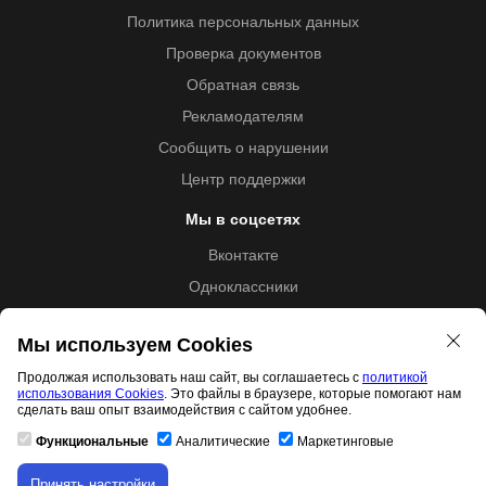
Политика персональных данных
Проверка документов
Обратная связь
Рекламодателям
Сообщить о нарушении
Центр поддержки
Мы в соцсетях
Вконтакте
Одноклассники
Youtube
Мы используем Cookies
Продолжая использовать наш сайт, вы соглашаетесь с
политикой
использования Cookies
. Это файлы в браузере, которые помогают нам
Образовательная лицензия №5257 от 09.09.2020 (Л035-
сделать ваш опыт взаимодействия с сайтом удобнее.
01253-67/00192487)
Функциональные
Аналитические
Маркетинговые
Принять настройки