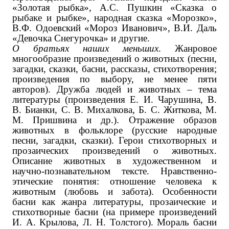
«Золотая рыбка», А.С. Пушкин «Сказка о
рыбаке и рыбке», народная сказка «Морозко»,
В.Ф. Одоевский «Мороз Иванович», В.И. Даль
«Девочка Снегурочка» ‌и другие‌.
О братьях наших меньших
. Жанровое
многообразие произведений о животных (песни,
загадки, сказки, басни, рассказы, стихотворения;
произведения по выбору, не менее пяти
авторов). Дружба людей и животных – тема
литературы (произведения Е. И. Чарушина, В.
В. Бианки, С. В. Михалкова, Б. С. Житкова, М.
М. Пришвина ‌и др.‌). Отражение образов
животных в фольклоре (русские народные
песни, загадки, сказки). Герои стихотворных и
прозаических произведений о животных.
Описание животных в художественном и
научно-познавательном тексте. Нравственно-
этические понятия: отношение человека к
животным (любовь и забота). Особенности
басни как жанра литературы, прозаические и
стихотворные басни (на примере произведений
И. А. Крылова, Л. Н. Толстого). Мораль басни