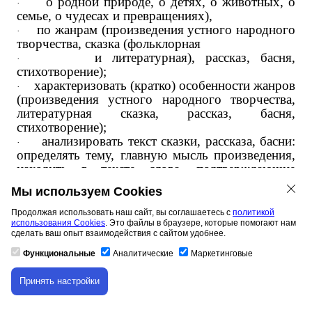
о родной природе, о детях, о животных, о
·
семье, о чудесах и превращениях),
по жанрам (произведения устного народного
·
творчества, сказка (фольклорная
и литературная), рассказ, басня,
·
стихотворение);
характеризовать (кратко) особенности жанров
·
(произведения устного народного творчества,
литературная сказка, рассказ, басня,
стихотворение);
анализировать текст сказки, рассказа, басни:
·
определять тему, главную мысль произведения,
находить в тексте слова, подтверждающие
характеристику героя, оценивать его поступки,
Мы используем Cookies
сравнивать героев по предложенному алгоритму,
устанавливать последовательность событий
Продолжая использовать наш сайт, вы соглашаетесь с
политикой
(действий) в сказке и рассказе;
использования Cookies
. Это файлы в браузере, которые помогают нам
сделать ваш опыт взаимодействия с сайтом удобнее.
анализировать текст стихотворения: называть
·
особенности жанра (ритм, рифма), находить в
Функциональные
Аналитические
Маркетинговые
тексте сравнения, эпитеты, слова в переносном
значении, объяснять значение незнакомого слова
Принять настройки
Скачивание материала доступно только для
с опорой на контекст и по словарю.
авторизованных пользователей.
Работа с информацией
как часть