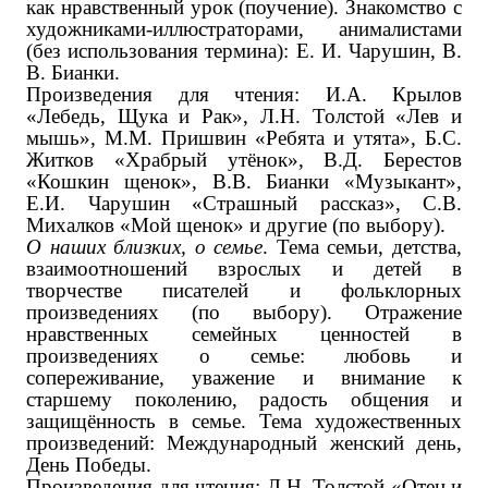
как нравственный урок (поучение). Знакомство с
художниками-иллюстраторами, анималистами
(без использования термина): Е. И. Чарушин, В.
В. Бианки.
Произведения для чтения: И.А. Крылов
«Лебедь, Щука и Рак», Л.Н. Толстой «Лев и
мышь», М.М. Пришвин «Ребята и утята», Б.С.
Житков «Храбрый утёнок», В.Д. Берестов
«Кошкин щенок», В.В. Бианки «Музыкант»,
Е.И. Чарушин «Страшный рассказ», С.В.
Михалков «Мой щенок» ‌и другие (по выбору)‌.
О наших близких, о семье
. Тема семьи, детства,
взаимоотношений взрослых и детей в
творчестве писателей и фольклорных
произведениях ‌(по выбору)‌. Отражение
нравственных семейных ценностей в
произведениях о семье: любовь и
сопереживание, уважение и внимание к
старшему поколению, радость общения и
защищённость в семье. Тема художественных
произведений: Международный женский день,
День Победы.
Произведения для чтения: Л.Н. Толстой «Отец и