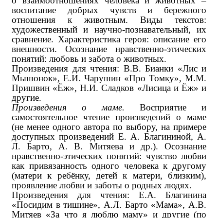
о взаимоотношениях человека и животных –
воспитание добрых чувств и бережного
отношения к животным. Виды текстов:
художественный и научно-познавательный, их
сравнение. Характеристика героя: описание его
внешности. Осознание нравственно-этических
понятий: любовь и забота о животных.
Произведения для чтения: В.В. Бианки «Лис и
Мышонок», Е.И. Чарушин «Про Томку», М.М.
Пришвин «Ёж», Н.И. Сладков «Лисица и Ёж» ‌и
другие.‌
Произведения о маме.
Восприятие и
самостоятельное чтение произведений о маме
(не менее одного автора по выбору, на примере
доступных произведений Е. А. Благининой, А.
Л. Барто, А. В. Митяева ‌и др.‌). Осознание
нравственно-этических понятий: чувство любви
как привязанность одного человека к другому
(матери к ребёнку, детей к матери, близким),
проявление любви и заботы о родных людях.
Произведения для чтения: Е.А. Благинина
«Посидим в тишине», А.Л. Барто «Мама», А.В.
Митяев «За что я люблю маму» ‌и другие (по