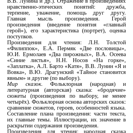
В.В. Лунина ‌и др.‌). Отражение в произведениях
нравственно-этических понятий: дружба,
терпение, уважение, помощь друг другу.
Главная мысль произведения. Герой
произведения (введение понятия «главный
герой»), его характеристика (портрет), оценка
поступков.
Произведения для чтения: Л.Н. Толстой
«Филиппок», Е.А. Пермяк «Две пословицы»,
Ю.И. Ермолаев «Два пирожных», В.А. Осеева
«Синие листья», Н.Н. Носов «На горке»,
«Заплатка», А.Л. Барто «Катя», В.В. Лунин «Я и
Вовка», В.Ю. Драгунский «Тайное становится
явным» ‌и другие (по выбору)‌.
Мир сказок.
Фольклорная (народная) и
литературная (авторская) сказка: «бродячие»
сюжеты (произведения по выбору, не менее
четырёх). Фольклорная основа авторских сказок:
сравнение сюжетов, героев, особенностей языка.
Составление плана произведения: части текста,
их главные темы. Иллюстрации, их значение в
раскрытии содержания произведения.
Произведения для чтения: народная сказка