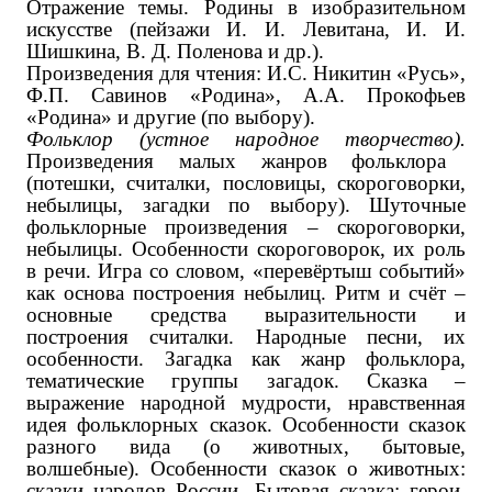
Отражение темы. Родины в изобразительном
искусстве (пейзажи И. И. Левитана, И. И.
Шишкина, В. Д. Поленова ‌и др.‌).
Произведения для чтения: И.С. Никитин «Русь»,
Ф.П. Савинов «Родина», А.А. Прокофьев
«Родина» ‌и другие (по выбору)‌.
Фольклор (устное народное творчество).
Произведения малых жанров фольклора
(потешки, считалки, пословицы, скороговорки,
небылицы, загадки по выбору). Шуточные
фольклорные произведения – скороговорки,
небылицы. Особенности скороговорок, их роль
в речи. Игра со словом, «перевёртыш событий»
как основа построения небылиц. Ритм и счёт –
основные средства выразительности и
построения считалки. Народные песни, их
особенности. Загадка как жанр фольклора,
тематические группы загадок. Сказка –
выражение народной мудрости, нравственная
идея фольклорных сказок. Особенности сказок
разного вида (о животных, бытовые,
волшебные). Особенности сказок о животных:
сказки народов России. Бытовая сказка: герои,