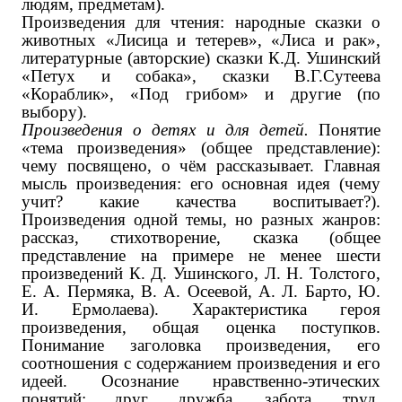
людям, предметам).
Произведения для чтения: народные сказки о
животных «Лисица и тетерев», «Лиса и рак»,
литературные (авторские) сказки К.Д. Ушинский
«Петух и собака», сказки В.Г.Сутеева
«Кораблик», «Под грибом» ‌и другие (по
выбору).‌
Произведения о детях и для детей.
Понятие
«тема произведения» (общее представление):
чему посвящено, о чём рассказывает. Главная
мысль произведения: его основная идея (чему
учит? какие качества воспитывает?).
Произведения одной темы, но разных жанров:
рассказ, стихотворение, сказка (общее
представление на примере не менее шести
произведений К. Д. Ушинского, Л. Н. Толстого,
Е. А. Пермяка, В. А. Осеевой, А. Л. Барто, Ю.
И. Ермолаева). Характеристика героя
произведения, общая оценка поступков.
Понимание заголовка произведения, его
соотношения с содержанием произведения и его
идеей. Осознание нравственно-этических
понятий: друг, дружба, забота, труд,