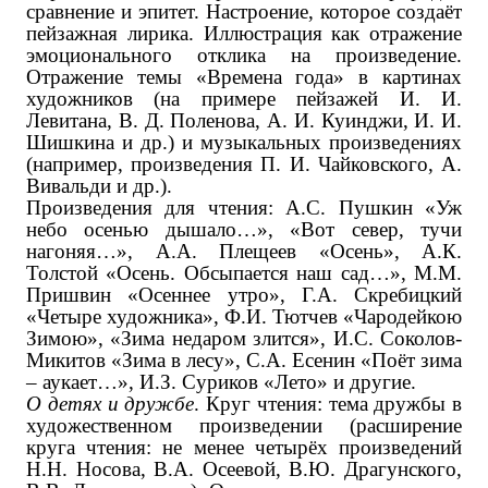
сравнение и эпитет. Настроение, которое создаёт
пейзажная лирика. Иллюстрация как отражение
эмоционального отклика на произведение.
Отражение темы «Времена года» в картинах
художников (на примере пейзажей И. И.
Левитана, В. Д. Поленова, А. И. Куинджи, И. И.
Шишкина ‌и др.‌) и музыкальных произведениях
(например, произведения П. И. Чайковского, А.
Вивальди ‌и др.‌).
Произведения для чтения: А.С. Пушкин «Уж
небо осенью дышало…», «Вот север, тучи
нагоняя…», А.А. Плещеев «Осень», А.К.
Толстой «Осень. Обсыпается наш сад…», М.М.
Пришвин «Осеннее утро», Г.А. Скребицкий
«Четыре художника», Ф.И. Тютчев «Чародейкою
Зимою», «Зима недаром злится», И.С. Соколов-
Микитов «Зима в лесу», С.А. Есенин «Поёт зима
– аукает…», И.З. Суриков «Лето» ‌и другие‌.
О детях и дружбе
. Круг чтения: тема дружбы в
художественном произведении (расширение
круга чтения: не менее четырёх произведений
Н.Н. Носова, В.А. Осеевой, В.Ю. Драгунского,