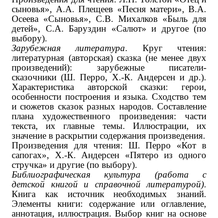
сыновья», А.А. Плещеев «Песня матери», В.А.
Осеева «Сыновья», С.В. Михалков «Быль для
детей», С.А. Баруздин «Салют» ‌и другое (по
выбору)‌.
Зарубежная литература
. Круг чтения:
литературная (авторская) сказка ‌(не менее двух
произведений)‌: зарубежные писатели-
сказочники (Ш. Перро, Х.-К. Андерсен ‌и др.‌).
Характеристика авторской сказки: герои,
особенности построения и языка. Сходство тем
и сюжетов сказок разных народов. Составление
плана художественного произведения: части
текста, их главные темы. Иллюстрации, их
значение в раскрытии содержания произведения.
Произведения для чтения: Ш. Перро «Кот в
сапогах», Х.-К. Андерсен «Пятеро из одного
стручка» ‌и другие (по выбору)‌.
Библиографическая культура
(работа с
детской книгой и справочной литературой)
.
Книга как источник необходимых знаний.
Элементы книги: содержание или оглавление,
аннотация, иллюстрация. Выбор книг на основе