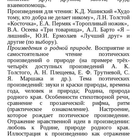
взаимопомощь.
Произведения для чтения: К.Д. Ушинский «Худо
тому, кто добра не делает никому», Л.Н. Толстой
«Косточка», Е.А. Пермяк «Торопливый ножик»,
В.А. Осеева «Три товарища», А.Л. Барто «Я –
лишний», Ю.И. Ермолаев «Лучший друг» ‌и
другие (по выбору).‌
Произведения о родной природе.
Восприятие и
самостоятельное чтение поэтических
произведений о природе (на примере трёх-
четырёх доступных произведений А. К.
Толстого, А. Н. Плещеева, Е. Ф. Трутневой, С.
Я. Маршака и др.). Тема поэтических
произведений: звуки и краски природы, времена
года, человек и природа; Родина, природа
родного края. Особенности стихотворной речи,
сравнение с прозаической: рифма, ритм
(практическое ознакомление). Настроение,
которое рождает поэтическое произведение.
Отражение нравственной идеи в произведении:
любовь к Родине, природе родного края.
Иллюстрация к произведению как отражение