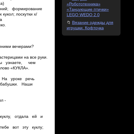
«Робототехника»
«Танцующие птички»
LEGO WEDO 2.0
Вязание одежды для
игрушки. Кофточка