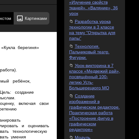
«Изучение свойств
тканей». «Валяние», 36
урок
екстом
Картинками
Разработка урока
технологии в 3 классе
на тему "Открытка для
папы"
Технология.
Пальчиковый театр.
Фигурки.
Урок-викторина в 7
классе «Медвежий рай»,
посвящённый 100-
летию Усть-
Большерецкого МО
Создание
изображений в
графическом редакторе.
Практическая работа
«Построение фигур в
графическом
редакторе»
Модуль