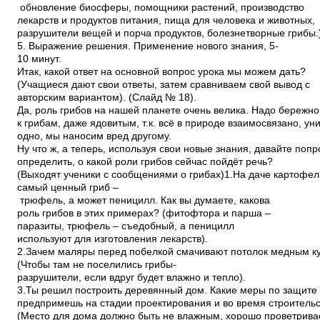
обновление биосферы, помощники растений, производство
лекарств и продуктов питания, пища для человека и животных,
разрушители вещей и порча продуктов, болезнетворные грибы.
5. Выражение решения. Применение нового знания, 5­
10 минут.
Итак, какой ответ на основной вопрос урока мы можем дать?
(Учащиеся дают свои ответы, затем сравниваем свой вывод с
авторским вариантом). (Слайд № 18).
Да, роль грибов на нашей планете очень велика. Надо бережн
к грибам, даже ядовитым, т.к. всё в природе взаимосвязано, у
одно, мы наносим вред другому.
Ну что ж, а теперь, используя свои новые знания, давайте поп
определить, о какой роли грибов сейчас пойдёт речь?
(Выходят ученики с сообщениями о грибах)1.На даче картофел
самый ценный гриб –
трюфель, а может пеницилл. Как вы думаете, какова
роль грибов в этих примерах? (фитофтора и парша –
паразиты, трюфель – съедобный, а пеницилл
используют для изготовления лекарств).
2.Зачем маляры перед побелкой смачивают потолок медным к
(Чтобы там не поселились грибы­
разрушители, если вдруг будет влажно и тепло).
3.Ты решил построить деревянный дом. Какие меры по защите 
предпримешь на стадии проектирования и во время строитель
(Место для дома должно быть не влажным, хорошо проветрив