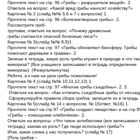
Прочтите текст на стр. 96 «Грибы – разрушители вещей». 2.
Ответьте на вопрос: «Какой вред грибы наносят хозяйству?»
Карточка № 2 (слайд №№ 5,6 и 7 с вопросом) 1.
Прочтите текст на стр. 96 «Болезнетворные грибы». 2.
Рассмотрите гриб­
трутовик, ответьте на вопрос: «Почему древесные
грибы считаются опасной болезнью леса?»
Карточка № 3(слайд №№ 8,9)1.
Прочтите текст на стр. 97 «Грибы обновляют биосферу. Грибы
помогают деревьям и травам». 2.
Запиши в тетрадь, какую роль грибы играют в природе и что та
микориза? (Все учащиеся записывают в тетрадь определение
микоризы). (Физкультминутка)
Ребята, а к нам на урок грибы пожаловали!
Карточка № 4 (слайд №№ 10,11,12,13) 1.
Прочтите текст на стр. 97 «Многие грибы съедобны». 2. 3.
Ответьте на вопрос: «Как отличить съедобные грибы от несъе
Сформулируйте правила сбора грибов, запишите их в тетрадь.
Карточка № 5(слайд № 14 с вопросом, № 15­ответ, №16) 1.
Прочтите текст на стр.97 «Грибы создают лекарства» и на стр.
«Грибы – помощники хлебопёков». 2.
Ответьте на вопросы: «Что такое антибиотики (все записывают
тетрадь), какова их роль? Где люди используют грибы?»
Итак, какая схема у нас получилась? (слайд № 17)
(Роль грибов –