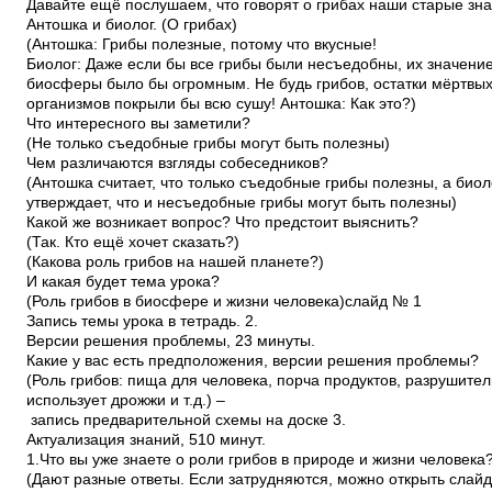
Давайте ещё послушаем, что говорят о грибах наши старые зн
Антошка и биолог. (О грибах)
(Антошка: Грибы полезные, потому что вкусные!
Биолог: Даже если бы все грибы были несъедобны, их значени
биосферы было бы огромным. Не будь грибов, остатки мёртвы
организмов покрыли бы всю сушу! Антошка: Как это?)
Что интересного вы заметили?
(Не только съедобные грибы могут быть полезны)
Чем различаются взгляды собеседников?
(Антошка считает, что только съедобные грибы полезны, а биол
утверждает, что и несъедобные грибы могут быть полезны)
Какой же возникает вопрос? Что предстоит выяснить?
(Так. Кто ещё хочет сказать?)
(Какова роль грибов на нашей планете?)
И какая будет тема урока?
(Роль грибов в биосфере и жизни человека)­слайд № 1
Запись темы урока в тетрадь. 2.
Версии решения проблемы, 2­3 минуты.
Какие у вас есть предположения, версии решения проблемы?
(Роль грибов: пища для человека, порча продуктов, разрушите
использует дрожжи и т.д.) –
запись предварительной схемы на доске 3.
Актуализация знаний, 5­10 минут.
1.Что вы уже знаете о роли грибов в природе и жизни человека
(Дают разные ответы. Если затрудняются, можно открыть сла