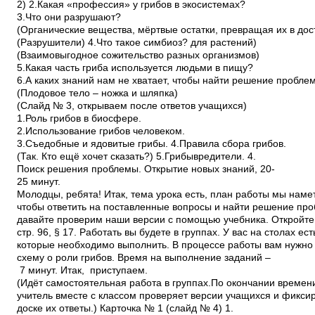
2) 2.Какая «профессия» у грибов в экосистемах?
3.Что они разрушают?
(Органические вещества, мёртвые остатки, превращая их в до
(Разрушители) 4.Что такое симбиоз? для растений)
(Взаимовыгодное сожительство разных организмов)
5.Какая часть гриба используется людьми в пищу?
6.А каких знаний нам не хватает, чтобы найти решение пробле
(Плодовое тело – ножка и шляпка)
(Слайд № 3, открываем после ответов учащихся)
1.Роль грибов в биосфере.
2.Использование грибов человеком.
3.Съедобные и ядовитые грибы. 4.Правила сбора грибов.
(Так. Кто ещё хочет сказать?) 5.Грибы­вредители. 4.
Поиск решения проблемы. Открытие новых знаний, 20­
25 минут.
Молодцы, ребята! Итак, тема урока есть, план работы мы наме
чтобы ответить на поставленные вопросы и найти решение пр
давайте проверим наши версии с помощью учебника. Откройте
стр. 96, § 17. Работать вы будете в группах. У вас на столах ес
которые необходимо выполнить. В процессе работы вам нужно
схему о роли грибов. Время на выполнение заданий –
7 минут. Итак, приступаем.
(Идёт самостоятельная работа в группах.По окончании времен
учитель вместе с классом проверяет версии учащихся и фиксир
доске их ответы.) Карточка № 1 (слайд № 4) 1.