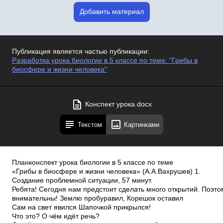
Добавить материал
Публикация является частью публикации:
Разработка урока биологии в 5 классе по теме: "Грибы в
биосфере и жизни человека"
Конспект урока.docx
Текстом
Картинками
План­конспект урока биологии в 5 классе по теме
«Грибы в биосфере и жизни человека» (А.А.Вахрушев) 1.
Создание проблемной ситуации, 5­7 минут.
Ребята! Сегодня нам предстоит сделать много открытий. Поэто
внимательны! Землю пробуравил, Корешок оставил
Сам на свет явился Шапочкой прикрылся!
Что это? О чём идёт речь?