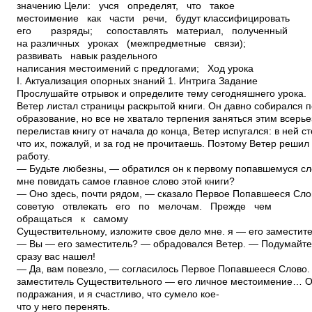
значению Цели: уч­ся определят, что такое
местоимение как части речи, будут классифицировать
его разряды; сопоставлять материал, полученный
на различных уроках (межпредметные связи);
развивать навык раздельного
написания местоимений с предлогами; Ход урока
I. Актуализация опорных знаний 1. Интрига Задание
Прослушайте отрывок и определите тему сегодняшнего урока.
Ветер листал страницы раскрытой книги. Он давно собирался 
образование, но все не хватало терпения заняться этим всерьез
перелистав книгу от начала до конца, Ветер испугался: в ней ст
что их, пожалуй, и за год не прочитаешь. Поэтому Ветер решил
работу.
— Будьте любезны, — обратился он к первому попавшемуся сл
мне повидать самое главное слово этой книги?
— Оно здесь, почти рядом, — сказало Первое Попавшееся Сло
советую отвлекать его по мелочам. Прежде чем
обращаться к самому
Существительному, изложите свое дело мне. я — его заместите
— Вы — его заместитель? — обрадовался Ветер. — Подумайте, 
сразу вас нашел!
— Да, вам повезло, — согласилось Первое Попавшееся Слово
заместитель Существительного — его личное местоимение… О
подражания, и я счастливо, что сумело кое­
что у него перенять.