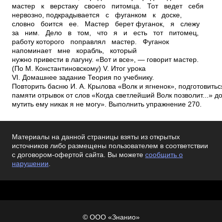
мастер к верстаку своего питомца. Тот ведет себя
нервозно, подкрадывается с фуганком к доске,
словно боится ее. Мастер берет фуганок, я слежу
за ним. Дело в том, что я и есть тот питомец,
работу которого поправлял мастер. Фуганок
напоминает мне корабль, который
нужно привести в лагуну. «Вот и все», — говорит мастер.
(По М. Константиновскому) V. Итог урока
VI. Домашнее задание Теория по учебнику.
Повторить басню И. А. Крылова «Волк и ягненок», подготовитьс
памяти отрывок от слов «Когда светлейший Волк позволит...» д
мутить ему никак я не могу». Выполнить упражнение 270.
Материалы на данной страницы взяты из открытых
источников либо размещены пользователем в соответствии
с договором-офертой сайта. Вы можете
сообщить о
нарушении
.
© ООО «Знанио»