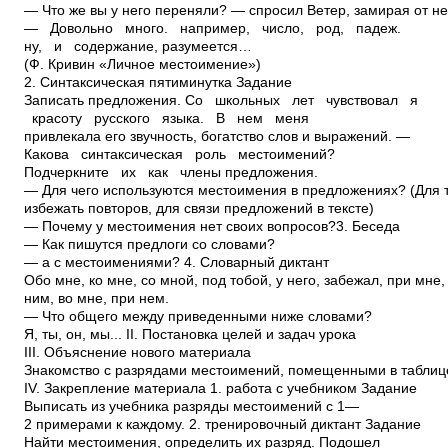
— Что же вы у него переняли? — спросил Ветер, замирая от н
— Довольно много. например, число, род, падеж.
ну, и содержание, разумеется…
(Ф. Кривин «Личное местоимение»)
2. Синтаксическая пятиминутка Задание
Записать предложения. Со школьных лет чувствовал я
красоту русского языка. В нем меня
привлекала его звучность, богатство слов и выражений. —
Какова синтаксическая роль местоимений?
Подчеркните их как члены предложения.
— Для чего используются местоимения в предложениях? (Для т
избежать повторов, для связи предложений в тексте)
— Почему у местоимения нет своих вопросов?3. Беседа
— Как пишутся предлоги со словами?
— а с местоимениями? 4. Словарный диктант
Обо мне, ко мне, со мной, под тобой, у него, забежал, при мне,
ним, во мне, при нем.
— Что общего между приведенными ниже словами?
Я, ты, он, мы... II. Постановка целей и задач урока
III. Объяснение нового материала
Знакомство с разрядами местоимений, помещенными в таблице
IV. Закрепление материала 1. работа с учебником Задание
Выписать из учебника разряды местоимений с 1—
2 примерами к каждому. 2. тренировочный диктант Задание
Найти местоимения, определить их разряд. Подошел