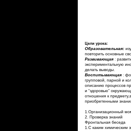
Учител
МКОУ «Барятин
С.В
Цели урока:
Образовательная:
из
повторить основные св
Развивающая
: развит
экспериментальную инф
делать выводы.
Воспитывающая
: фо
групповой, парной и к
описанию процессов пр
и “здоровью” окружающ
отношения к предмету,
приобретенными знани
1.Организационный мо
2. Проверка знаний
Фронтальная беседа
1.С каким химическим 