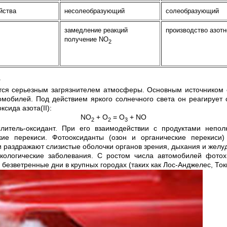
йства
несолеобразующий
солеобразующий
замедление реакций
производство азотн
получение NO
2
г
ется серьезным загрязнителем атмосферы. Основным источником 
мобилей. Под действием яркого солнечного света он реагирует 
сида азота(II):
NO
+ O
= O
+ NO
2
2
3
итель-оксидант. При его взаимодействии с продуктами непол
кие перекиси. Фотооксиданты (озон и органические перекиси
и раздражают слизистые оболочки органов зрения, дыхания и желуд
кологические заболевания. С ростом числа автомобилей фото
безветренные дни в крупных городах (таких как Лос-Анджелес, Ток