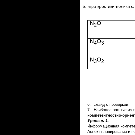
игра крестики-нолики с
N
O
2
N
O
4
3
N
O
3
2
6.
слайд с проверкой
7.
Наиболее важные из те
компетентностно-ориен
Уровень 1.
Информационная компете
Аспект планирование и п