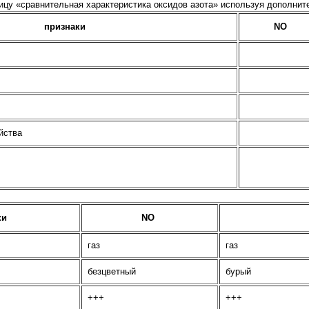
ицу «сравнительная характеристика оксидов азота» используя дополнит
признаки
NO
йства
ки
NO
газ
газ
безцветный
бурый
+++
+++