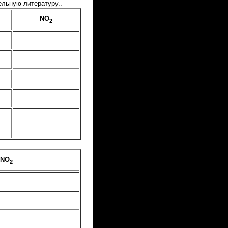
ельную литературу..
NO
2
NO
2