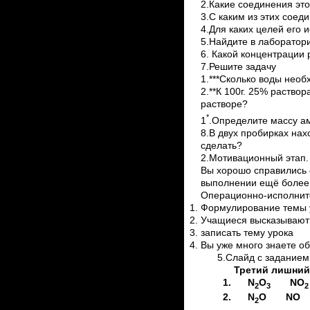
2.Какие соединения это
3.С каким из этих соед
4.Для каких целей его 
5.Найдите в лаборатор
6. Какой концентрации
7.Решите задачу
1.***Сколько воды нео
2.**К 100г. 25% раство
растворе?
*
1
.Определите массу ам
8.В двух пробирках нах
сделать?
2.Мотивационный этап.
Вы хорошо справились с
выполнении ещё более
Операционно-исполнит
Формулирование темы 
Учащиеся высказывают
записать тему урока
Вы уже много знаете об
5.Слайд с заданием 
Третий лишний
1.
N
O
NO
2
3
2
2.
N
O
NO
2