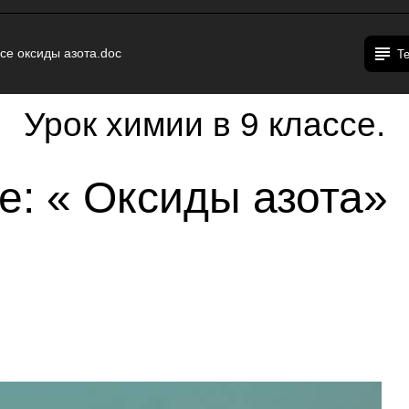
ссе оксиды азота.doc
Т
Урок химии в 9 классе.
е: « Оксиды азота»