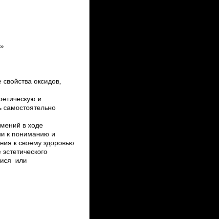
»
 свойства оксидов,
ретическую и
ь самостоятельно
мений в ходе
ии к пониманию и
ния к своему здоровью
 эстетического
мися или