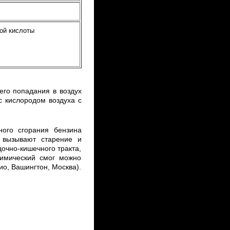
ой кислоты
его попадания в воздух
с кислородом воздуха с
ного сгорания бензина
) вызывают старение и
очно-кишечного тракта,
химический смог можно
ио, Вашингтон, Москва).