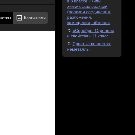
в 8 классе «Типы
химических реакций
(реакции соединения,
разложения,
екстом
Картинками
замещения, обмена»
«Серебро. Строение
и свойства» 11 класс
Простые вещества:
неметаллы.