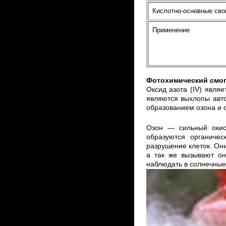
Кислотно-основные сво
Применение
Фотохимический смо
Оксид азота (IV) явля
являются выхлопы авто
образованием озона и ок
Озон — сильный окисл
образуются органичес
разрушение клеток. Он
а так же вызывают он
наблюдать в солнечные 