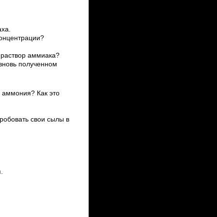
ха.
концентрации?
 раствор аммиака?
 вновь полученном
ь аммония? Как это
робовать свои сылы в
.