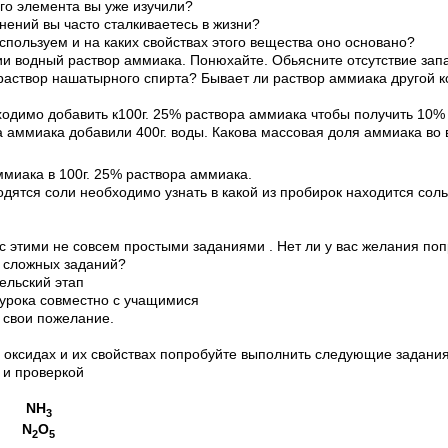
го элемента вы уже изучили?
инений вы часто сталкиваетесь в жизни?
используем и на каких свойствах этого вещества оно основано?
ии водный раствор аммиака. Понюхайте. Обьясните отсутствие запа
 раствор нашатырного спирта? Бывает ли раствор аммиака другой 
бходимо добавить к100г. 25% раствора аммиака чтобы получить 10%
ра аммиака добавили 400г. воды. Какова массовая доля аммиака во
миака в 100г. 25% раствора аммиака.
одятся соли необходимо узнать в какой из пробирок находится сол
 этими не совсем простыми заданиями . Нет ли у вас желания поп
 сложных заданий?
ельский этап
урока совместно с учащимися
 свои пожелание.
 оксидах и их свойствах попробуйте выполнить следующие задания
и проверкой
NH
3
N
O
2
5