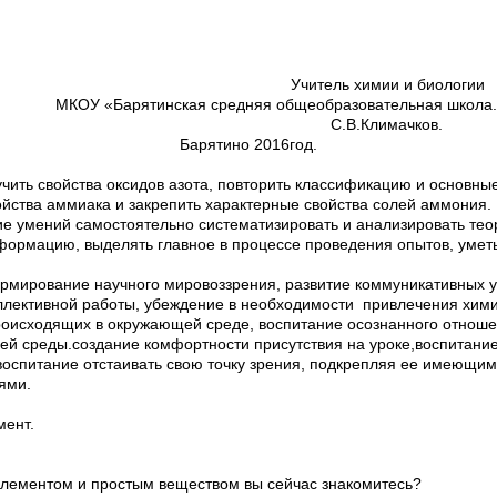
ь химии и биологии
ская средняя общеобразовательная школа.
.Климачков.
Барятино 2016год.
учить свойства оксидов азота, повторить классификацию и основные
ойства аммиака и закрепить характерные свойства солей аммония.
ие умений самостоятельно систематизировать и анализировать тео
ормацию, выделять главное в процессе проведения опытов, умет
рмирование научного мировоззрения, развитие коммуникативных у
оллективной работы, убеждение в необходимости привлечения хим
оисходящих в окружающей среде, воспитание осознанного отноше
ей среды.создание комфортности присутствия на уроке,воспитание
воспитание отстаивать свою точку зрения, подкрепляя ее имеющи
ями.
мент.
элементом и простым веществом вы сейчас знакомитесь?