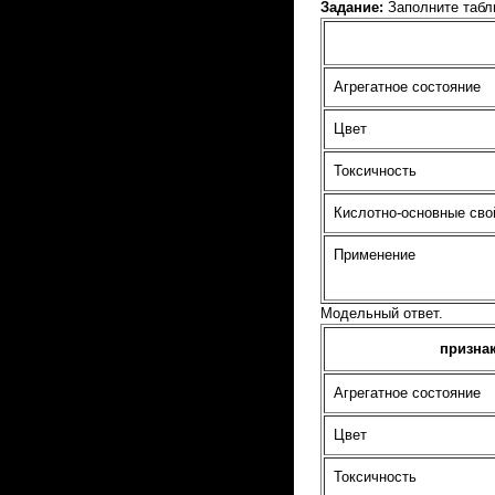
Задание:
Заполните табл
Агрегатное состояние
Цвет
Токсичность
Кислотно-основные сво
Применение
Модельный ответ.
призна
Агрегатное состояние
Цвет
Токсичность