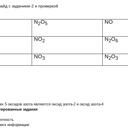
лайд с заданием-2 и проверкой
N
O
NO
2
5
NO
N
O
2
2
6
NO
N
O
3
2
3
х 5 оксидов азота являются оксид азота-2 и оксид азота-4
тированные задания
нтность
оиск информации