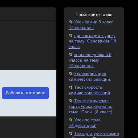
Посмотрите также
Урок химии 8 класс
"Основания"
презентация к уроку
на тему "Основание " 8
класс
конспект урока в 8
классе на тему
"Основание"
Классификация
химических реакций.
Тест скорость
Добавить материал
химических реакций
Технологическая
карта урока химии по
теме "Соли" (8 класс)
Урок по теме
"Индикаторы"
Техкарта урока химии