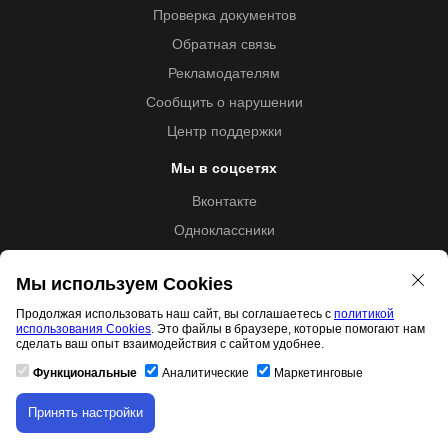
Проверка документов
Обратная связь
Рекламодателям
Сообщить о нарушении
Центр поддержки
Мы в соцсетях
Вконтакте
Одноклассники
Youtube
Мы используем Cookies
Продолжая использовать наш сайт, вы соглашаетесь с
политикой
использования Cookies
. Это файлы в браузере, которые помогают нам
Образовательная лицензия №5257 от 09.09.2020 (Л035-
сделать ваш опыт взаимодействия с сайтом удобнее.
01253-67/00192487)
Функциональные
Аналитические
Маркетинговые
Принять настройки
Скачивание материала доступно только для
Свидетельство правообладателя товарного знака 11.01.2017
авторизованных пользователей.