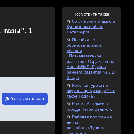
Посмотрите также
0б активном отдыхе в
Курортном районе
 газы". 1
Петербурга
Пособия по
образовательной
области
«Познавательное
развитие» Окружающий
мир. ФЭМП. Группа
раннего развития № 2 2-
3 года
Конспект урока по
окружающему миру "Что
такое Родина?"
Добавить материал
Книги об отдыхе в
городе Петра Великого
Рабочая программа.
личная
разработка.Турист-
спасатель