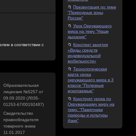
Презентация по теме
"Природные зоны
России"
Урок Окружающего
мира на тему "Наше
дыхание"
Конспект занятия
лем в соответствии с
«Виды средств
индивидуальной
мобильности»
Технологическая
карта урока
окружающего мира в 3
классе "Полезные
Образовательная
ископаемые"
лицензия №5257 от
09.09.2020 (Л035-
Конструкт урока по
Окружающему миру на
01253-67/00192487)
тему: "Памятники
Свидетельство
природы и культуры
правообладателя
Азии"
товарного знака
11.01.2017