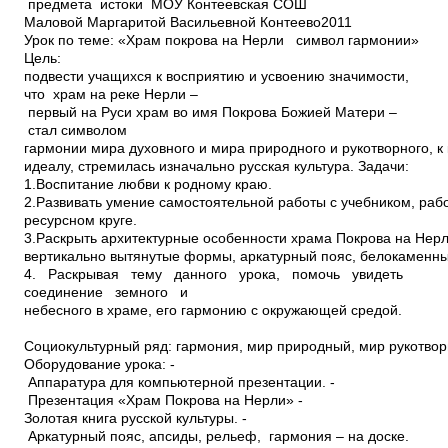
предмета истоки МОУ Контеевская СОШ
Маловой Маргаритой Васильевной Контеево2011
Урок по теме: «Храм покрова на Нерли ­ символ гармонии»
Цель:
подвести учащихся к восприятию и усвоению значимости,
что храм на реке Нерли –
первый на Руси храм во имя Покрова Божией Матери –
стал символом
гармонии мира духовного и мира природного и рукотворного, к к
идеалу, стремилась изначально русская культура. Задачи:
1.Воспитание любви к родному краю.
2.Развивать умение самостоятельной работы с учебником, рабо
ресурсном круге.
3.Раскрыть архитектурные особенности храма Покрова на Нерл
вертикально вытянутые формы, аркатурный пояс, белокаменн
4. Раскрывая тему данного урока, помочь увидеть
соединение земного и
небесного в храме, его гармонию с окружающей средой.
Социокультурный ряд: гармония, мир природный, мир рукотво
Оборудование урока: ­
Аппаратура для компьютерной презентации. ­
Презентация «Храм Покрова на Нерли» ­
Золотая книга русской культуры. ­
Аркатурный пояс, апсиды, рельеф, гармония – на доске.