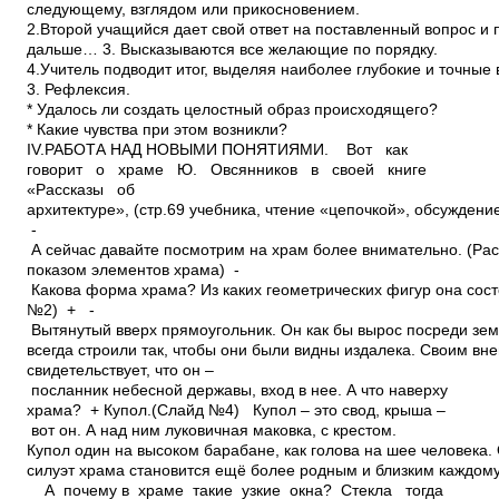
следующему, взглядом или прикосновением.
2.Второй учащийся дает свой ответ на поставленный вопрос и
дальше… 3. Высказываются все желающие по порядку.
4.Учитель подводит итог, выделяя наиболее глубокие и точные
3. Рефлексия.
* Удалось ли создать целостный образ происходящего?
* Какие чувства при этом возникли?
IV.РАБОТА НАД НОВЫМИ ПОНЯТИЯМИ. ­ Вот как
говорит о храме Ю. Овсянников в своей книге
«Рассказы об
архитектуре», (стр.69 учебника, чтение «цепочкой», обсуждение
­
А сейчас давайте посмотрим на храм более внимательно. (Расс
показом элементов храма) ­
Какова форма храма? Из каких геометрических фигур она сос
№2) + ­
Вытянутый вверх прямоугольник. Он как бы вырос посреди зе
всегда строили так, чтобы они были видны издалека. Своим в
свидетельствует, что он –
посланник небесной державы, вход в нее. А что наверху
храма? + Купол.(Слайд №4) ­ Купол – это свод, крыша –
вот он. А над ним луковичная маковка, с крестом.
Купол один на высоком барабане, как голова на шее человека. 
силуэт храма становится ещё более родным и близким каждому
­ А почему в храме такие узкие окна? Стекла тогда