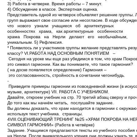
3) Работа в четверке. Время работы – 7 минут.
4) Обсуждение в классе. Экспертная оценка.
Представитель одной из четверок объявляет решение группы. 
групп выражают свое согласие или несогласие. В ходе обсужд
что нового узнали учащиеся об архитектурных
особенностях храма, как архитектурные особенности
храма Покрова на Нерли делают его необычайным,
уникальным. 5) Рефлексия.
* Появилось ли у участников группы желание представлять рез
классу? VI.РАБОТА НАД ОСНОВНЫМ ПОНЯТИЕМ –
Сегодня на уроке мы еще раз убедимся в том, что храм Покро
это символ гармонии. Как вы понимаете, что такое гармония?
( на доске появляется определение) Гармония –
это согласованность, стройность в сочетании чего­нибудь.
­
Приведите примеры гармонии из повседневной жизни (в искусс
музыке, архитектуре) VII. РАБОТА С УЧЕБНИКОМ.
Давайте, откроем учебник на стр. 70 третий абзац сверху и про
До того как мы начнём читать, послушайте задание.
Вы должны доказать, что храм находится в гармонии с окруж
используя текст учебника. страницы.
4VIII.ОЦЕНИВАЮЩИЙ ТРЕНИНГ №25 «ХРАМ ПОКРОВА НА НЕ
СИМВОЛ ГАРМОНИИ» (Работа в четвёрке)
Задание. Учащимся предлагаются тексты из учебного пособия 
на Нерли. После внимательного чтения они должны узнать те, 