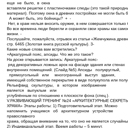
еще не было, в окна
вставляли решетки с пластиночками слюды (это такой природ
материал). Поэтому окна в древних постройках не могли быть 
­ А может быть, это бойницы? + ­
Нет, в храм нельзя вносить оружие, в нем совершается только
Во все времена люди берегли и охраняли свои храмы как само
жизни. ­
Послушайте, пожалуйста, отрывок из статьи «Жемчужина древн
стр. 64­65 (Золотая книга русской культуры). 3­
Какие новые слова вам встретились?
+Аркатурный пояс, апсиды. ­Что же это такое?
На доске открывается запись: Аркатурный пояс­
ряд декоративных ложных арок на фасаде здания или стенах
внутренних помещений. (Слайд №5) Апсиды­ полукруглый,
прямоугольный или многогранный выступ здания,
имеющий собственное перекрытие в виде полукупола или полу
Рельеф­вид скульптуры, в котором изображение
является выпуклым или
углублённым по отношению к плоскости фона (спец.).
V.РАЗВИВАЮЩИЙ ТРЕНИНГ №24 «АРХИТЕКТУРНЫЕ СЕКРЕТ
ХРАМА» Этапы работы: 1) Подготовительный этап. Можно
напомнить учащимся об архитектурном устройстве
православного
храма, обращая внимание на то, что оно не является случайны
2) Индивидуальный этап. Время работы – 5 минут.