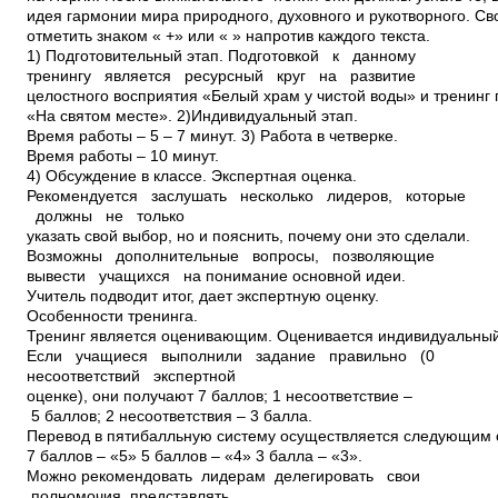
идея гармонии мира природного, духовного и рукотворного. С
отметить знаком « +» или «­ » напротив каждого текста.
1) Подготовительный этап. Подготовкой к данному
тренингу является ресурсный круг на развитие
целостного восприятия «Белый храм у чистой воды» и тренинг
«На святом месте». 2)Индивидуальный этап.
Время работы – 5 – 7 минут. 3) Работа в четверке.
Время работы – 10 минут.
4) Обсуждение в классе. Экспертная оценка.
Рекомендуется заслушать несколько лидеров, которые
должны не только
указать свой выбор, но и пояснить, почему они это сделали.
Возможны дополнительные вопросы, позволяющие
вывести учащихся на понимание основной идеи.
Учитель подводит итог, дает экспертную оценку.
Особенности тренинга.
Тренинг является оценивающим. Оценивается индивидуальный
Если учащиеся выполнили задание правильно (0
несоответствий экспертной
оценке), они получают 7 баллов; 1 несоответствие –
5 баллов; 2 несоответствия – 3 балла.
Перевод в пятибалльную систему осуществляется следующим 
7 баллов – «5» 5 баллов – «4» 3 балла – «3».
Можно рекомендовать лидерам делегировать свои
полномочия представлять