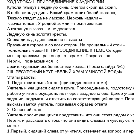
ХОД УРОКА: I. ПРИСОЕДИНЕНИЕ К АУДИТОРИИ
Купола плывут в ледяную синь, Снегом скрип да скрип,
В небе динь да динь. Божий храм стоит белой сказкою,
Тяжело глядит да не ласково. Церковь издали –
свечка тонкая, У родной земли – песня звонкая.
А взглянул в глаза – и не досказал.
Ледяную синь золотят кресты,
Снова динь да динь слышно с высоты.
Праздник в городе и со всех сторон, Не прощальный стон –
колокольный звон! II. ПРИСОЕДИНЕНИЕ К ТЕМЕ Сегодня
мы продолжим разговор о храме Покрова на
Нерли, познакомимся с
архитектурными особенностями храма. (Показ слайда №1)
2III. РЕСУРСНЫЙ КРУГ «БЕЛЫЙ ХРАМ У ЧИСТОЙ ВОДЫ»
Этапы работы:
1. Подготовительный этап (присоединение к теме).
Учитель и учащиеся сидят в круге. Присоединение, подготовку
работе учитель осуществляет через вводное слово. Далее уч
задание, подумать и ответить на соответствующий вопрос. Пер
высказывается учитель, показывая образец ответа.
2. Основной этап.
Учитель просит учащихся представить, что они стоят рядом с 
Нерли, и рассказать о том, что они видят, слышат и чувствуют, 
месте.
1.Первый, сидящий слева от учителя, отвечает на вопрос и пе