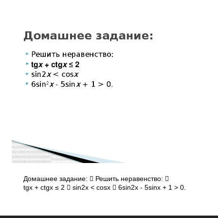
Домашнее задание:  Решить неравенство: 
tgx + ctgx ≤ 2  sin2x < cosx  6sin2x - 5sinx + 1 > 0.