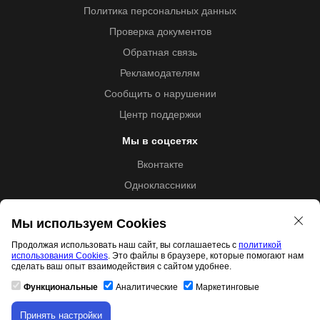
Политика персональных данных
Проверка документов
Обратная связь
Рекламодателям
Сообщить о нарушении
Центр поддержки
Мы в соцсетях
Вконтакте
Одноклассники
Youtube
Мы используем Cookies
Продолжая использовать наш сайт, вы соглашаетесь с
политикой
использования Cookies
. Это файлы в браузере, которые помогают нам
Образовательная лицензия №5257 от 09.09.2020 (Л035-
сделать ваш опыт взаимодействия с сайтом удобнее.
01253-67/00192487)
Функциональные
Аналитические
Маркетинговые
Принять настройки
Скачивание материала доступно только для