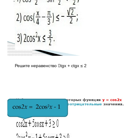
Решите неравенство tgx + ctgx ≤ 2