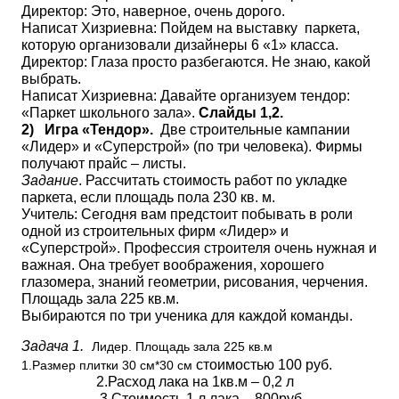
Директор: Это, наверное, очень дорого.
Написат Хизриевна: Пойдем на выставку паркета,
которую организовали дизайнеры 6 «1» класса.
Директор: Глаза просто разбегаются. Не знаю, какой
выбрать.
Написат Хизриевна: Давайте организуем тендор:
«Паркет школьного зала».
Слайды 1,2.
2)
Игра «Тендор».
Две строительные кампании
«Лидер» и «Суперстрой» (по три человека). Фирмы
получают прайс – листы.
Задание
. Рассчитать стоимость работ по укладке
паркета, если площадь пола 230 кв. м.
Учитель: Сегодня вам предстоит побывать в роли
одной из строительных фирм «Лидер» и
«Суперстрой». Профессия строителя очень нужная и
важная. Она требует воображения, хорошего
глазомера, знаний геометрии, рисования, черчения.
Площадь зала 225 кв.м.
Выбираются по три ученика для каждой команды.
Задача 1.
Лидер. Площадь зала 225 кв.м
стоимостью 100 руб.
1.Размер плитки 30 см*30 см
2.Расход лака на 1кв.м – 0,2 л
3.Стоимость 1 л лака - 800руб.