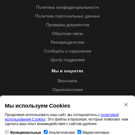
Политика конфиденциальности
Политика персональных данных
Проверка документов
Обратная связь
Рекламодателям
Сообщить о нарушении
Центр поддержки
Мы в соцсетях
Вконтакте
Одноклассники
Youtube
Мы используем Cookies
Продолжая использовать наш сайт, вы соглашаетесь с
политикой
использования Cookies
. Это файлы в браузере, которые помогают нам
Образовательная лицензия №5257 от 09.09.2020 (Л035-
сделать ваш опыт взаимодействия с сайтом удобнее.
01253-67/00192487)
Функциональные
Аналитические
Маркетинговые