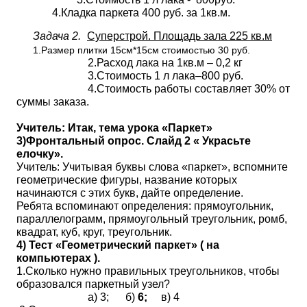
4.Кладка паркета 400 руб. за 1кв.м.
Задача 2.
Суперстрой. Площадь зала 225 кв.м
1.Размер плитки 15см*15см стоимостью 30 руб.
2.Расход лака на 1кв.м – 0,2 кг
3.Стоимость 1 л лака–800 руб.
4.Стоимость работы составляет 30% от
суммы заказа.
Учитель: Итак, тема урока «Паркет»
3)Фронтальный опрос. Слайд 2 « Украсьте
елочку».
Учитель: Учитывая буквы слова «паркет», вспомните
геометрические фигуры, название которых
начинаются с этих букв, дайте определение.
Ребята вспоминают определения: прямоугольник,
параллелограмм, прямоугольный треугольник, ромб,
квадрат, куб, круг, треугольник.
4) Тест «Геометрический паркет» ( на
компьютерах ).
1.Сколько нужно правильных треугольников, чтобы
образовался паркетный узел?
а) 3; б)
6;
в) 4