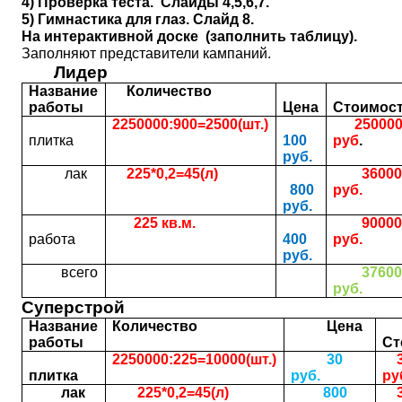
4) Проверка теста.
Слайды 4,5,6,7.
5) Гимнастика для глаз. Слайд 8.
На интерактивной доске (заполнить таблицу).
Заполняют представители кампаний.
Лидер
Название
Количество
работы
Цена
Стоимос
2250000:900=2500(шт.)
25000
плитка
100
руб
.
руб.
лак
225*0,2=45(л)
3600
800
руб.
руб.
225 кв.м.
9000
работа
400
руб.
руб.
всего
37600
руб.
Суперстрой
Название
Количество
Цена
работы
Ст
2250000:225=10000(шт.)
30
3
плитка
руб.
ру
лак
225*0,2=45(л)
800
3