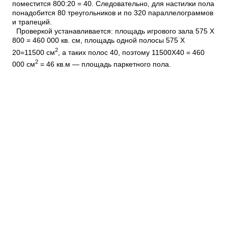
поместится 800:20 = 40. Следовательно, для настилки пола
понадобится 80 треугольников и по 320 параллелограммов
и трапеций.
Проверкой устанавливается: площадь игрового зала 575 X
800 = 460 000 кв. см, площадь одной полосы 575 X
2
20=11500 см
, а таких полос 40, поэтому 11500X40 = 460
2
000 см
= 46 кв.м — площадь паркетного пола.