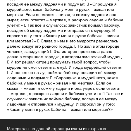
посадил её между ладонями и подумал:  «Спрошу-ка я
мудрейшего, какая бабочка у меня в руках – живая или
мертвая. Если он скажет - живая, я сомкну ладони и она
умрет, если ответит – мертвая, я раскрою ладони и бабочка
улетит.»  Так все и случилось: завистник поймал бабочку,
посадил её между ладонями и отправился к мудрецу. И
спросил он у того: «Какая у меня в руках бабочка – живая
или мертвая?»  Слава о нем и его мудрости разнеслась
далеко вокруг его родного города.  Но жил в этом городе
человек, завидующий  Эта история произошла давно-
давно в старинном городке, в котором жил великий мудрец.
 И вот решил хитрец придумать такой вопрос, чтобы
мудрец не смог ответить. ему. И тогда мудрейший ответил
 И пошел он на луг, поймал бабочку, посадил её между
ладонями и подумал:  «Спрошу-ка я мудрейшего, какая
бабочка у меня в руках – живая или мертвая. Если он
скажет - живая, я сомкну ладони и она умрет, если ответит
– мертвая, я раскрою ладони и бабочка улетит.»  Так все и
случилось: завистник поймал бабочку, посадил её между
ладонями и отправился к мудрецу. И спросил он у того:
«Какая у меня в руках бабочка – живая или мертвая?»
Материалы на данной страницы взяты из открытых