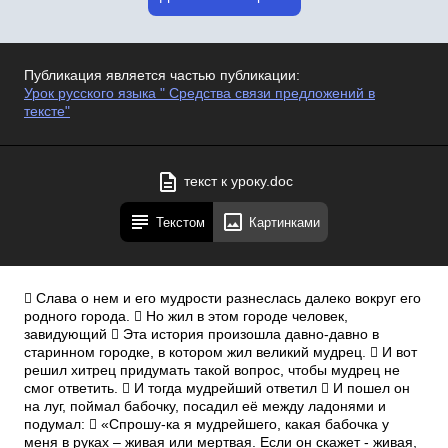
Публикация является частью публикации:
Урок русского языка " Средства связи предложений в
тексте"
текст к уроку.doc
Текстом
Картинками
 Слава о нем и его мудрости разнеслась далеко вокруг его
родного города.  Но жил в этом городе человек,
завидующий  Эта история произошла давно-давно в
старинном городке, в котором жил великий мудрец.  И вот
решил хитрец придумать такой вопрос, чтобы мудрец не
смог ответить.  И тогда мудрейший ответил  И пошел он
на луг, поймал бабочку, посадил её между ладонями и
подумал:  «Спрошу-ка я мудрейшего, какая бабочка у
меня в руках – живая или мертвая. Если он скажет - живая,