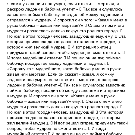
я сомкну ладони и она умрет, если ответит – мертвая, я
раскрою ладони и бабочка улетит.»  Так все и случилось:
завистник поймал бабочку, посадил её между ладонями и
отправился к мудрецу. И спросил он у того: «Какая у меня в
руках бабочка – живая или мертвая?»  Слава о нем и его
мудрости разнеслась далеко вокруг его родного города. 
Но жил в этом городе человек, завидующий ему. ему.  Эта
история произошла давно-давно в старинном городке, в
котором жил великий мудрец.  И вот решил хитрец
придумать такой вопрос, чтобы мудрец не смог ответить. 
И тогда мудрейший ответил  И пошел он на луг, поймал
бабочку, посадил её между ладонями и подумал: 
«Спрошу-ка я мудрейшего, какая бабочка у меня в руках –
живая или мертвая. Если он скажет - живая, я сомкну
ладони и она умрет, если ответит – мертвая, я раскрою
ладони и бабочка улетит.» Так все и случилось: завистник
поймал бабочку, посадил её между ладонями и отправился
к мудрецу. И спросил он у того: «Какая у меня в руках
бабочка – живая или мертвая?» ему.  Слава о нем и его
мудрости разнеслась далеко вокруг его родного города. 
Но жил в этом городе человек, завидующий  Эта история
произошла давно-давно в старинном городке, в котором
жил великий мудрец.  И вот решил хитрец придумать такой
вопрос, чтобы мудрец не смог ответить.  И тогда
мудрейший ответил  И пошел он на луг, поймал бабочку,