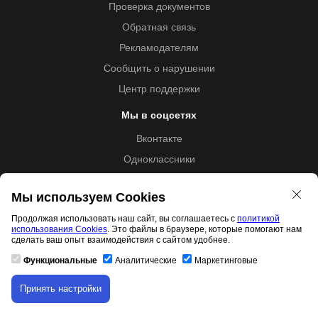
Проверка документов
Обратная связь
Рекламодателям
Сообщить о нарушении
Центр поддержки
Мы в соцсетях
Вконтакте
Одноклассники
Youtube
Мы используем Cookies
Продолжая использовать наш сайт, вы соглашаетесь с
политикой
использования Cookies
. Это файлы в браузере, которые помогают нам
Образовательная лицензия №5257 от 09.09.2020 (Л035-
сделать ваш опыт взаимодействия с сайтом удобнее.
01253-67/00192487)
Функциональные
Аналитические
Маркетинговые
Принять настройки
Скачивание материала доступно только для
Свидетельство правообладателя товарного знака 11.01.2017
авторизованных пользователей.