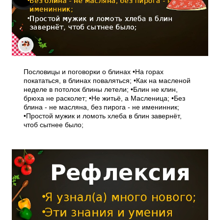
Пословицы и поговорки о блинах •На горах
покататься, в блинах поваляться; •Как на масленой
неделе в потолок блины летели; •Блин не клин,
брюха не расколет; •Не житьё, а Масленица; •Без
блина - не масляна, без пирога - не именинник;
•Простой мужик и ломоть хлеба в блин завернёт,
чтоб сытнее было;