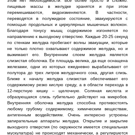
этом нет необходимости. Все более просто и сложно:
пищевые массы в желудке хранятся и при этом
перемешиваются, видоизменяются. В частности,
переводятся в полужидкое состояние, эвакуируются с
помощью продольных и циркулярных мышечных волокон.
Благодаря тонусу мышц содержимое изгоняется по
направлению к выходному отверстию. Каждые 20-25 секунд
по стенкам желудка пробегают волны эвакуации, которые
не только плотно охватывают содержимое желудка, но и
выжимают его. Внутренним слоем желудка является
слизистая оболочка. Ее площадь велика, да еще оснащена
железами, одни из которых ежедневно вырабатывают от
полутора до трех литров желудочного сока, другая слизь.
Ближе к началу желудка слизистая обеспечивает его
содержимому резко кислую среду, а в области перехода в
12-перстную кишку – щелочную. Соляная кислота и
образующаяся слизь губительно действуют на микробов.
Внутренняя оболочка желудка способна противостоять
любому грубому содержимому, химическим веществам,
антигенным воздействиям. Очень интересно устроены
запирательные аппараты желудка. Открытие и закрытие
выходного отверстия (по окружности имеется специальная
мускулатура) не происходят механически, а регулируются