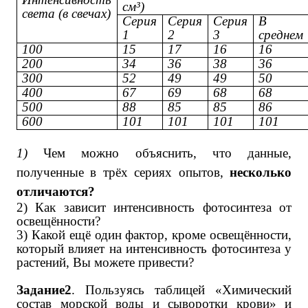
см³)
света (в свечах)
Серия
Серия
Серия
В
1
2
3
среднем
100
15
17
16
16
200
34
36
38
36
300
52
49
49
50
400
67
69
68
68
500
88
85
85
86
600
101
101
101
101
1)
Чем можно объяснить, что данные,
полученные в трёх сериях опытов,
несколько
отличаются?
2) Как зависит интенсивность фотосинтеза от
освещённости?
3) Какой ещё один фактор, кроме освещённости,
который влияет на интенсивность фотосинтеза у
растений, Вы можете привести?
Задание2
. Пользуясь таблицей «Химический
состав морской воды и сыворотки крови» и