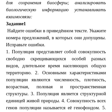
для сохранения биосферы;
анализировать
биологическую информацию устанавливать
взаимосвязи:
Задание1
Найдите ошиб­ки в приведённом тексте. Ука­жи­те
но­ме­ра предложений, в ко­то­рых они допущены.
Ис­правь­те ошибки.
1. По­пу­ля­ция пред­став­ля­ет собой со­во­куп­ность
сво­бод­но скре­щи­ва­ю­щих­ся осо­бей раз­ных
видов, дли­тель­ное время на­се­ля­ю­щих общую
территорию. 2. Ос­нов­ны­ми ха­рак­те­ри­сти­ка­ми
по­пу­ля­ции яв­ля­ют­ся численность, плотность,
возрастная, по­ло­вая и про­стран­ствен­ная
структуры. 3. По­пу­ля­ция яв­ля­ет­ся струк­тур­ной
еди­ни­цей живой природы. 4. Со­во­куп­ность всех
генов по­пу­ля­ции на­зы­ва­ет­ся её генофондом. 5.