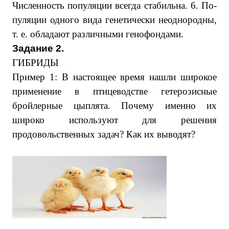
Чис­лен­ность по­пу­ля­ции все­гда стабильна. 6. По­
пу­ля­ции од­но­го вида ге­не­ти­че­ски неоднородны,
т. е. об­ла­да­ют раз­лич­ны­ми генофондами.
Задание 2.
ГИБРИДЫ
Пример 1: В настоящее время нашли широкое
применение в птицеводстве гетерозисные
бройлерные цыплята. Почему именно их
широко используют для решения
продовольственных задач? Как их выводят?