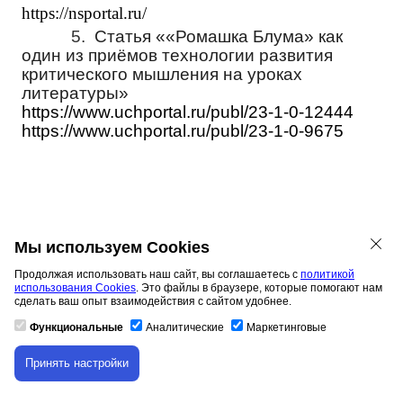
https://nsportal.ru/
5.
Статья ««Ромашка Блума» как
один из приёмов технологии развития
критического мышления на уроках
литературы»
https://www.uchportal.ru/publ/23-1-0-12444
https://www.uchportal.ru/publ/23-1-0-9675
Мы используем Cookies
Продолжая использовать наш сайт, вы соглашаетесь с
политикой
использования Cookies
. Это файлы в браузере, которые помогают нам
Скачано с www.znanio.ru
сделать ваш опыт взаимодействия с сайтом удобнее.
Функциональные
Аналитические
Маркетинговые
Принять настройки
Материалы на данной страницы взяты из открытых
Скачивание материала доступно только для
авторизованных пользователей.
источников либо размещены пользователем в соответствии
с договором-офертой сайта. Вы можете
сообщить о