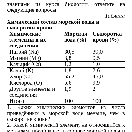
знаниями из курса биологии, ответьте на
следующие вопросы.
Таблица
Химический состав морской воды и
сыворотки крови
Химические
Морская
Сыворотка
элементы и их
вода (%)
крови (%)
соединения
Натрий
(Na)
30,5
39,0
Магний
(Mg)
3,8
0,5
Кальций
(Ca)
1,2
1,0
Калий
(K)
1,8
2,6
Хлор
(Cl)
55,2
45,0
Кислород
(O)
5,6
9,9
Другие элементы и
1,9
2
соединения
Итого
100
100
1. Каких химических элементов из числа
приведённых в морской воде меньше, чем в
сыворотке крови?
2. Какой химический элемент, не относящийся к
металлам, преобладает в составе морской воды и