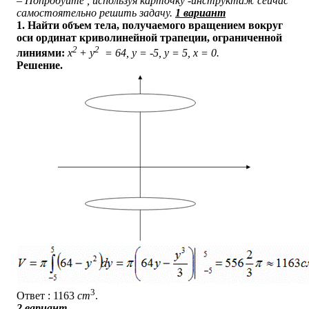
– Попробуйте , используя карточку -инструктаж сейчас
самостоятельно решить задачу.
1 вариант
1. Найти объем тела, получаемого вращением вокруг
оси ординат криволинейной трапеции, ограниченной
2
2
линиями:
x
+ y
= 64, y = -5, y = 5, x = 0.
Решение.
3
Ответ : 1163
cm
.
2 вариант.