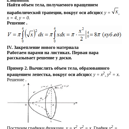
Найти объем тела, получаемого вращением
параболической трапеции, вокруг оси абсцисс
y =
,
x = 4, y = 0.
Решение .
IV. Закрепление нового материала
Работаем парами на листиках. Первая пара
рассказывает решение у доски.
Пример 2. Вычислить объем тела, образованного
2
2
вращением лепестка, вокруг оси абсцисс
y = x
, y
= x.
Решение .
2
2
2
Построим графики функции.
y = x
, y
= x
. График
y
=