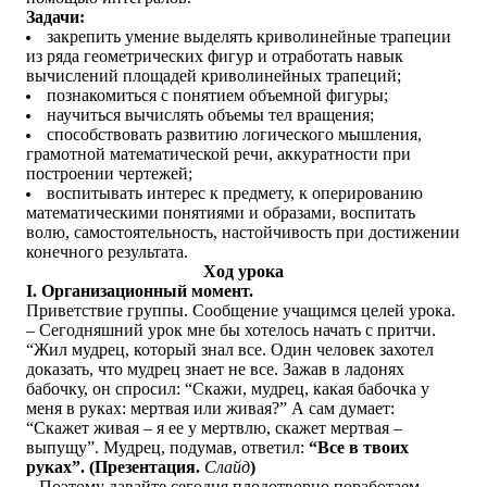
Задачи:
закрепить умение выделять криволинейные трапеции
из ряда геометрических фигур и отработать навык
вычислений площадей криволинейных трапеций;
познакомиться с понятием объемной фигуры;
научиться вычислять объемы тел вращения;
способствовать развитию логического мышления,
грамотной математической речи, аккуратности при
построении чертежей;
воспитывать интерес к предмету, к оперированию
математическими понятиями и образами, воспитать
волю, самостоятельность, настойчивость при достижении
конечного результата.
Ход урока
I. Организационный момент.
Приветствие группы. Сообщение учащимся целей урока.
– Сегодняшний урок мне бы хотелось начать с притчи.
“Жил мудрец, который знал все. Один человек захотел
доказать, что мудрец знает не все. Зажав в ладонях
бабочку, он спросил: “Скажи, мудрец, какая бабочка у
меня в руках: мертвая или живая?” А сам думает:
“Скажет живая – я ее у мертвлю, скажет мертвая –
выпущу”. Мудрец, подумав, ответил:
“Все в твоих
руках”. (
Презентация.
Слайд
)
– Поэтому давайте сегодня плодотворно поработаем,