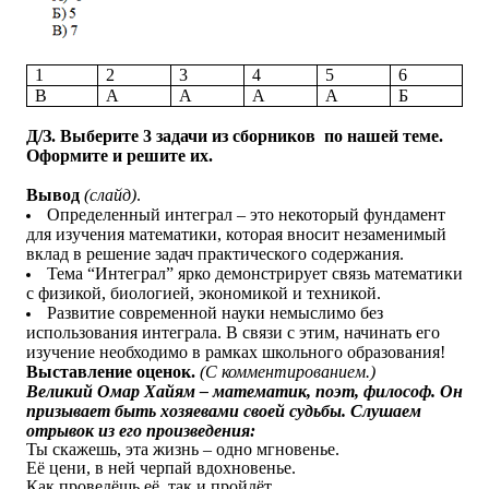
1
2
3
4
5
6
В
А
А
А
А
Б
Д/З.
Выберите 3 задачи из сборников по нашей теме.
Оформите и решите их.
Вывод
(слайд)
.
Определенный интеграл – это некоторый фундамент
для изучения математики, которая вносит незаменимый
вклад в решение задач практического содержания.
Тема “Интеграл” ярко демонстрирует связь математики
с физикой, биологией, экономикой и техникой.
Развитие современной науки немыслимо без
использования интеграла. В связи с этим, начинать его
изучение необходимо в рамках школьного образования!
Выставление оценок.
(С комментированием.)
Великий Омар Хайям – математик, поэт, философ. Он
призывает быть хозяевами своей судьбы. Слушаем
отрывок из его произведения:
Ты скажешь, эта жизнь – одно мгновенье.
Её цени, в ней черпай вдохновенье.
Как проведёшь её, так и пройдёт.