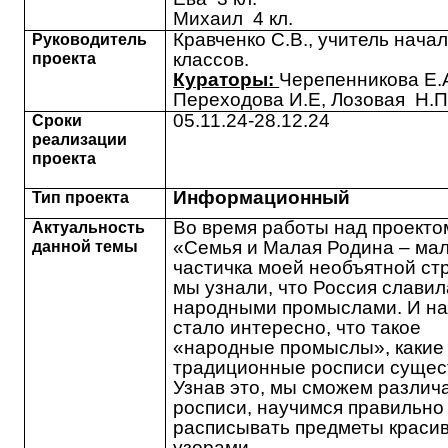
Михаил 4 кл.
Кравченко С.В., учитель нача
Руководитель
классов.
проекта
Кураторы:
Черепенникова Е.
Переходова И.Е, Лозовая Н.П
05.11.24-28.12.24
Сроки
реализации
проекта
Информационный
Тип проекта
Во время работы над проекто
Актуальность
«Семья и Малая Родина – ма
данной темы
частичка моей необъятной ст
мы узнали, что Россия славил
народными промыслами. И н
стало интересно, что такое
«народные промыслы», какие
традиционные росписи сущес
Узнав это, мы сможем различ
росписи, научимся правильно
расписывать предметы краси
узорами.