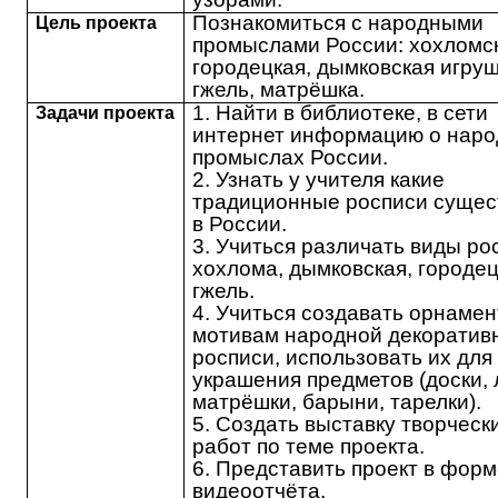
Познакомиться с народными
Цель проекта
промыслами России: хохломск
городецкая, дымковская игруш
гжель, матрёшка.
1. Найти в библиотеке, в сети
Задачи проекта
интернет информацию о нар
промыслах России.
2. Узнать у учителя какие
традиционные росписи сущес
в России.
3. Учиться различать виды ро
хохлома, дымковская, городец
гжель.
4. Учиться создавать орнамен
мотивам народной декоратив
росписи, использовать их для
украшения предметов (доски, 
матрёшки, барыни, тарелки).
5. Создать выставку творческ
работ по теме проекта.
6. Представить проект в фор
видеоотчёта.