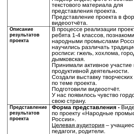
текстового материала для
представления проекта.
Представление проекта в фо
видеоотчёта.
В процессе реализации проек
Описание
ребята 1-4 классов, познаком
результатов
проекта
народными промыслами Росс
научились различать традиц
росписи: гжель, хохлома, горо
дымковская.
Принимали активное участие 
продуктивной деятельности.
Создали выставку творческих
по теме проекта.
Подготовили видеоотчёт.
У нас появилось чувство горд
свою страну.
Форма представления -
Виде
Представление
по проекту «Народные промы
результатов
проекта
России».
Целевая аудитория
– учащиес
педагоги, родители.