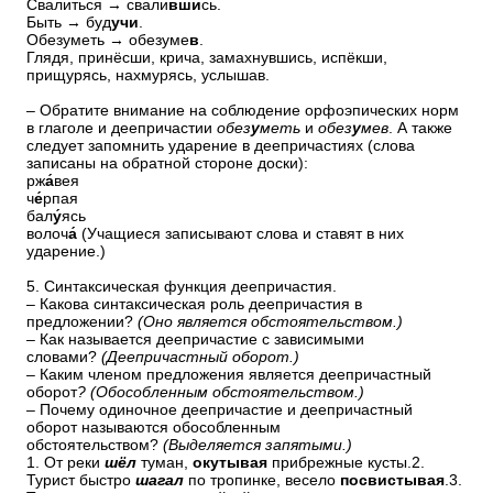
Свалиться → свали
вши
сь.
Быть → буд
учи
.
Обезуметь → обезуме
в
.
Глядя, принёсши, крича, замахнувшись, испёкши,
прищурясь, нахмурясь, услышав.
– Обратите внимание на соблюдение орфоэпических норм
в глаголе и деепричастии
обез
у
меть
и
обез
у
мев
. А также
следует запомнить ударение в деепричастиях (слова
записаны на обратной стороне доски):
рж
а́
вея
ч
е́
рпая
бал
у́
ясь
волоч
а́
(Учащиеся записывают слова и ставят в них
ударение.)
5. Синтаксическая функция деепричастия.
– Какова синтаксическая роль деепричастия в
предложении?
(Оно является обстоятельством.)
– Как называется деепричастие с зависимыми
словами?
(Деепричастный оборот.)
– Каким членом предложения является деепричастный
оборот
? (Обособленным обстоятельством.)
– Почему одиночное деепричастие и деепричастный
оборот называются обособленным
обстоятельством?
(Выделяется запятыми.)
1. От реки
шёл
туман,
окутывая
прибрежные кусты.2.
Турист быстро
шагал
по тропинке, весело
посвистывая
.3.