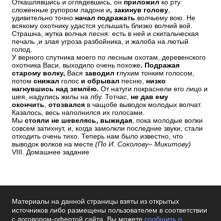
Откашлявшись и оглядевшись, он
приложил
ко рту
сложенные рупором ладони и
, закинув голову
,
удивительно точно
начал подражать
волчьему вою. Не
всякому охотнику удастся услышать близко волчий вой.
Страшна, жутка волчья песня: есть в ней и скитальческая
печаль ,и злая угроза разбойника, и жалоба на лютый
голод.
У верного спутника моего по лесным охотам, деревенского
охотника Васи, выходило очень похоже
. Подражая
старому волку,
Вася
заводил г
лухим тонким голосом,
потом
снижал
голос
и обрывал
песню,
низко
нагнувшись над землёю.
От натуги покраснели его лицо и
шея, надулись жилы на лбу. Тотчас,
не дав ему
окончить
,
отозвался
в чащобе выводок молодых волчат.
Казалось, весь наполнился их голосами.
Мы
стояли не шевелясь, выжидая
, пока молодые волки
совсем затихнут, и, когда замолкли последние звуки, стали
отходить очень тихо. Теперь нам было известно, что
выводок волков на месте.
(По И. Соколову– Микитову)
VIII. Домашнее задание
Материалы на данной страницы взяты из открытых
источников либо размещены пользователем в соответствии
с договором-офертой сайта. Вы можете
сообщить о