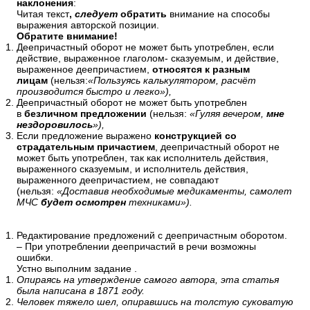
наклонения
:
Читая текст
,
следует
обратить
внимание на способы
выражения авторской позиции.
Обратите внимание!
Деепричастный оборот не может быть употреблен, если
действие, выраженное глаголом- сказуемым, и действие,
выраженное деепричастием,
относятся к разным
лицам
(нельзя:
«Пользуясь калькулятором, расчёт
производится быстро и легко»),
Деепричастный оборот не может быть употреблен
в
безличном предложении
(нельзя:
«Гуляя вечером,
мне
нездоровилось
»),
Если предложение выражено
конструкцией со
страдательным причастием
, деепричастный оборот не
может быть употреблен, так как исполнитель действия,
выраженного сказуемым, и исполнитель действия,
выраженного деепричастием, не совпадают
(нельзя:
«Доставив необходимые медикаменты, самолет
МЧС
будет осмотрен
техниками»).
Редактирование предложений с деепричастным оборотом.
– При употреблении деепричастий в речи возможны
ошибки.
Устно выполним задание .
Опираясь на утверждение самого автора, эта статья
была написана в 1871 году.
Человек тяжело шел, опиравшись на толстую суковатую