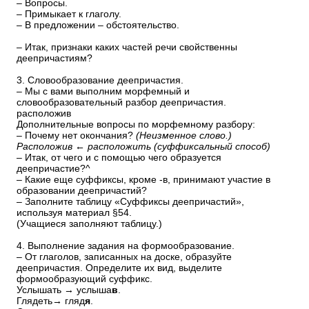
– Вопросы.
– Примыкает к глаголу.
– В предложении – обстоятельство.
– Итак, признаки каких частей речи свойственны
деепричастиям?
3. Словообразование деепричастия.
– Мы с вами выполним морфемный и
словообразовательный разбор деепричастия.
расположив
Дополнительные вопросы по морфемному разбору:
– Почему нет окончания?
(Неизменное слово.)
Расположив ← расположить (суффиксальный способ)
– Итак, от чего и с помощью чего образуется
деепричастие?^
– Какие еще суффиксы, кроме -в, принимают участие в
образовании деепричастий?
– Заполните таблицу «Суффиксы деепричастий»,
используя материал §54.
(Учащиеся заполняют таблицу.)
4. Выполнение задания на формообразование.
– От глаголов, записанных на доске, образуйте
деепричастия. Определите их вид, выделите
формообразующий суффикс.
Услышать → услыша
в
.
Глядеть→ гляд
я
.