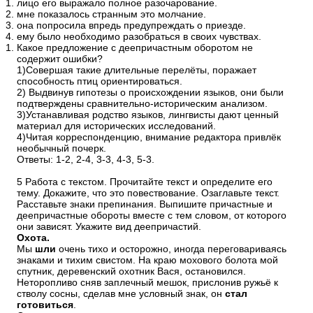
лицо его выражало пoлнoe paзoчapoвaниe.
мне показалось странным это молчание.
она попросила впредь предупреждать о приезде.
ему было необходимо разобраться в своих чувствах.
Какое предложение с деепричастным оборотом не
содержит ошибки?
1)Совершая такие длительные перелёты, поражает
способность птиц ориентироваться.
2) Выдвинув гипотезы о происхождении языков, они были
подтвер­ждены сравнительно-историческим анализом.
3)Устанавливая родство языков, лингвисты дают ценный
материал для исторических исследований.
4)Читая корреспонденцию, внимание редактора привлёк
необычный почерк.
Ответы: 1-2, 2-4, 3-3, 4-3, 5-3.
5 Работа с текстом. Прочитайте текст и определите его
тему. Докажите, что это повествование. Озаглавьте текст.
Расставьте знаки препинания. Выпишите причастные и
деепричастные обороты вместе с тем словом, от которого
они зависят. Укажите вид деепричастий.
Охота.
Мы
шли
очень тихо и осторожно, иногда переговариваясь
знаками и тихим свистом. На краю мохового болота мой
спутник, деревенский охотник Вася, остановился.
Неторопливо сняв заплечный мешок, прислонив ружьё к
стволу сосны, сделав мне условный знак, он
стал
готовиться
.