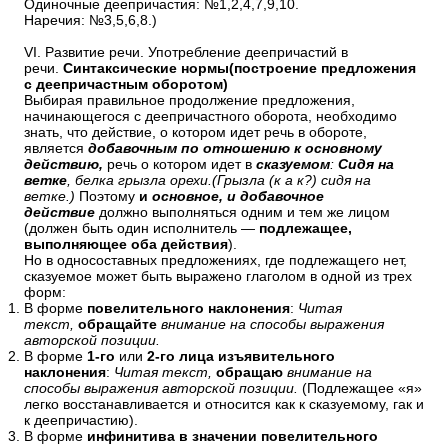
Одиночные деепричастия: №1,2,4,7,9,10.
Наречия: №3,5,6,8.)
VI. Развитие речи. Употребление деепричастий в
речи.
Синтаксические нормы(построение предложения
с деепричастным оборотом)
Выбирая правильное продолжение предложения,
начинающегося с деепричастного оборота, необходимо
знать, что действие, о котором идет речь в обороте,
является
добавочным по отношению к основному
действию,
речь о котором идет в
сказуемом
:
Сидя на
ветке
, белка грызла орехи.(Грызла (к а к?) сидя на
ветке.)
Поэтому
и
основное, и добавочное
действие
должно выполняться одним и тем же лицом
(должен быть один исполнитель —
подлежащее,
выполняющее оба действия
).
Но в односоставных предложениях, где подлежащего нет,
сказуемое может быть выражено глаголом в одной из трех
форм:
В форме
повелительного наклонения
:
Читая
текст,
обращайте
внимание на способы выражения
авторской позиции.
В форме
1-го
или
2-го
лица изъявительного
наклонения
:
Читая текст,
обращаю
внимание на
способы выражения авторской позиции.
(Подлежащее «я»
легко восстанавливается и относится как к сказуемому, гак и
к деепричастию).
В форме
инфинитива в значении повелительного