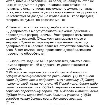
читал, ничем не укреплённый берег, ненавидеть, стол не
накрыт, недомогая с утра, ненаписанное сочинение,
ненавидя ложь, не поеду, нисколько не думая, ненавидя
ложь, не исследованное до сих пор явление, нездоровится,
неистовствуя от досады, не изучаемый в школе предмет,
говорить не думая, не развязав мешок
V. Знакомство с понятием адвербиализации.
– Деепричастия могут утрачивать значение действия и
переходить в разряд наречий. Этот процесс называется
адвербиализацией. (Учащиеся записывают слово в
тетрадь.) Одним из характерных признаков перехода
деепричастия в наречие является отсутствие зависимых
слов. В том случае, когда произошла адвербиализация,
наречие не обособляется.
– Выполните задание №3 в распечатках, отметив лишь
номера предложений с одиночным деепричастием и
наречием.
(1)Вскочив он стукнулся головой о низкий потолок.
(2)Пуля взвизгнув отскочила рикошетом. (3)Он пишет
стоя. (4)Стоя легче забросить мяч в корзину. (5)Отец
похлопал любя сына по плечу. (6) Перед командиром надо
стоять вытянувшись. (7)Подтянувшись он легко достал
верхнюю перекладину ворот. (8)Ты всегда читаешь лежа.
(9)Эти дети играя добились больших успехов. (10)За
городом пылал дымясь огонь большого костра.
(Ответ: