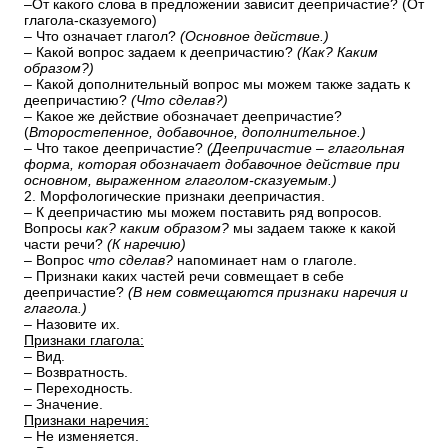
–От какого слова в предложении зависит деепричастие? (От
глагола-сказуемого)
– Что означает глагол?
(Основное действие.)
– Какой вопрос задаем к деепричастию?
(Как? Каким
образом?)
– Какой дополнительный вопрос мы можем также задать к
деепричастию?
(Что сделав?)
– Какое же действие обозначает деепричастие?
(
Второстепенное, добавочное, дополнительное.)
– Что такое деепричастие?
(Деепричастие – глагольная
форма, которая обозначает добавочное действие при
основном, выраженном глаголом-сказуемым.)
2. Морфологические признаки деепричастия.
– К деепричастию мы можем поставить ряд вопросов.
Вопросы
как? каким образом?
мы задаем также к какой
части речи?
(К наречию)
– Вопрос
что сделав?
напоминает нам о глаголе.
– Признаки каких частей речи совмещает в себе
деепричастие?
(В нем совмещаются признаки наречия и
глагола.)
– Назовите их.
Признаки глагола:
– Вид.
– Возвратность.
– Переходность.
– Значение.
Признаки наречия:
– Не изменяется.