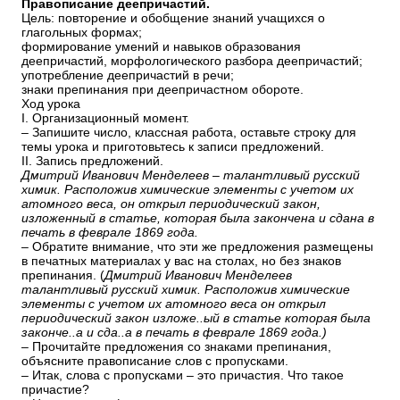
Правописание деепричастий.
Цель: повторение и обобщение знаний учащихся о
глагольных формах;
формирование умений и навыков образования
деепричастий, морфологического разбора деепричастий;
употребление деепричастий в речи;
знаки препинания при деепричастном обороте.
Ход урока
I. Организационный момент.
– Запишите число, классная работа, оставьте строку для
темы урока и приготовьтесь к записи предложений.
II. Запись предложений.
Дмитрий Иванович Менделеев – талантливый русский
химик. Расположив химические элементы с учетом их
атомного веса, он открыл периодический закон,
изложенный в статье, которая была закончена и сдана в
печать в феврале 1869 года.
– Обратите внимание, что эти же предложения размещены
в печатных материалах у вас на столах, но без знаков
препинания. (
Дмитрий Иванович Менделеев
талантливый русский химик. Расположив химические
элементы с учетом их атомного веса он открыл
периодический закон изложе..ый в статье которая была
законче..а и сда..а в печать в феврале 1869 года.)
– Прочитайте предложения со знаками препинания,
объясните правописание слов с пропусками.
– Итак, слова с пропусками – это причастия. Что такое
причастие?