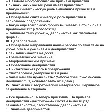
– Назовите морфологические признаки причастия.
Признаки каких частей речи имеет причастие?
– Какую синтаксическую роль выполняют причастия в
предложении?
– Определите синтаксическую роль причастий в
записанных предложениях.
– Какую еще глагольную форму вы знаете? Есть ли она в
предложениях?
(Расположив)
– Запишите тему урока: «Деепричастие как глагольная
форма».
III. Целеполагание.
– Определите направления нашей работы по этой теме на
уроке. Что мы уже знаем о деепричастии?
План записывается на доске:
– Грамматическое значение.
– Морфологические признаки.
– Образование деепричастия.
– Синтаксическая роль в предложении.
– Употребление деепричастия в речи.
–Зачем нам это нужно знать?
(Чтобы правильно писать
деепричастия, использовать их в речи.)
IV. Знакомство с теоретическим материалом. Первичное
закрепление материала.
– Все правильно. А теперь приступим. На примере
деепричастия «
расположив»
сможем вывести ряд
закономерностей, свойственных деепричастиям.
1. Значение деепричастия.