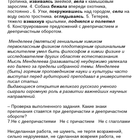
Тропинка,
извиваясь
змейкой,
вела
к камышовым
зарослям. 4. Собака
бежала
впереди охотника,
постоянно
.
6. Утки,
покружившись
над городом,
сели
на
воду около тростника.
оглядываясь
. 5. Тетерев,
тяжело
взмахнув
крыльями,
поднялся и полетел
6. Конструирование предложений с деепричастием и
деепричастным оборотом.
Менделеев (являться) гениальным химиком
первоклассным физиком плодотворным оригинальным
мыслителем умел быть философом в химии физике и
исследователем других областях естествознания.
Мысль Менделеева (развиваться) неудержимо увлекала
его далеко за пределы избранной темы. Менделеев
(быть) горячим проповедником науки и культуры часто
выступал перед аудиторией преподавал в университете
писал статьи.
Выдающиеся открытия великого русского ученого
сыграли огромную роль в развитии важнейших научных
направлений.
– Проверка выполненного задания. Какие знаки
препинания ставятся при деепричастии и деепричастном
обороте?
7.Не с деепричастиями
Не с причастием
Не с глаголами
Несделанная работа, не шуметь, не терпя возражений,
сильно недоумевая, не сделанная вовремя работа, не