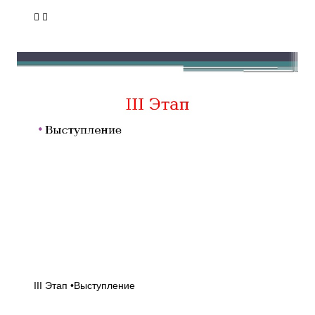
 
III Этап •Выступление