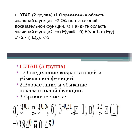
•I ЭТАП (2 группа) •1.Определение области
значений функции. •2.Область значений
показательной функции. •3.Найдите область
значений функций: •а) E(y)=R+ б) E(y)=R- в) E(y):
х>-2 • г) E(y): х>3