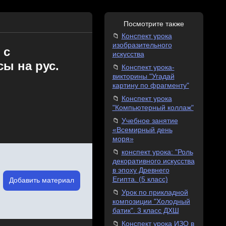
Посмотрите также
Конспект урока
изобразительного
 с
искусства
сы на рус.
Конспект урока-
викторины "Угадай
картину по фрагменту"
Конспект урока
"Компьютерный коллаж"
Учебное занятие
«Всемирный день
моря»
конспект урока: "Роль
декоративного искусства
в эпоху Древнего
Египта. (5 класс)
Добавить материал
Урок по прикладной
композиции "Холодный
батик". 3 класс ДХШ
Конспект урока ИЗО в