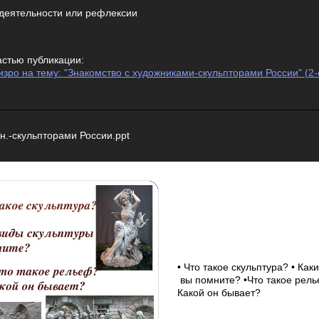
 деятельности или рефлексии
астью публикации:
изро на тему: "Знакомство с художниками-скульпторами России" (2-е
н.-скульпторами России.ppt
• Что такое скульптура? • Как
вы помните? •Что такое рел
Какой он бывает?