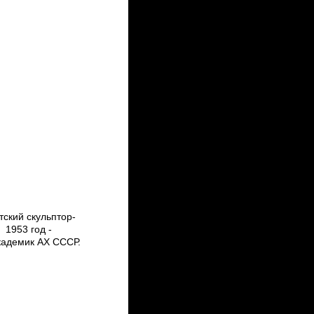
ский скульптор­
 1953 год ­
кадемик АХ СССР.
.