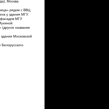
ода), Москва.
ница» рядом с ВВЦ.
ена у здания МГУ.
 фасадов МГУ
Мухиной.
 (другое название ­
у здания Московской
у Белорусского