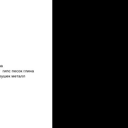
ла
 гипс песок глина
грушек металл