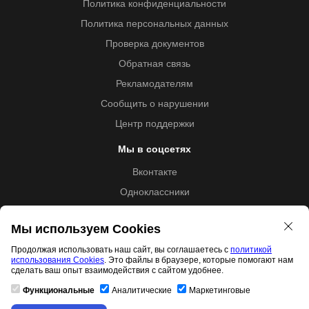
Политика конфиденциальности
Политика персональных данных
Проверка документов
Обратная связь
Рекламодателям
Сообщить о нарушении
Центр поддержки
Мы в соцсетях
Вконтакте
Одноклассники
Youtube
Мы используем Cookies
Продолжая использовать наш сайт, вы соглашаетесь с
политикой
использования Cookies
. Это файлы в браузере, которые помогают нам
Образовательная лицензия №5257 от 09.09.2020 (Л035-
сделать ваш опыт взаимодействия с сайтом удобнее.
01253-67/00192487)
Функциональные
Аналитические
Маркетинговые