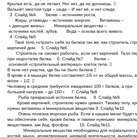
Крылья есть, да не летает, Ног нет, да не догонишь. 
Вильнёт хвостом туда – сюда – И нет её, и нет следа.
3. Слайд №4. Белки – источники роста,
Жиры, углеводы – источники энергии, Витамины –
« дающие жизнь», Минеральные вещества –
источники костей, зубов, Вода – основа всего живого.
4. Слайд №5.
Твоё тело «строит» себя из белков так же, как строитель
кирпичей дом. 5. Слайд №6.
Строитель не сможет работать, если нет кирпичей. Тело пе
при недостатке белка. 6. Слайд №7. Белки –
основной «строительный материал» клеток тела. 
В теле нет участка, где бы не было белков 
В крови и в мышцах белки составляют 1/5 от их общей массы, 
мозге – 1/2. 
Человеку в среднем требуется ежедневно 100 г белков, а при
большей нагрузке – до 150 г. 7. Слайд №8.
Рыба прекрасный источник белка. 8. Слайд №9.
Кроме кирпичей, строителю нужен цемент. Твоему телу, кр
нужны витамины и минеральные вещества.9. Слайд №10.
Очень полезна морская рыба. Если в нашем меню будет м
мы обеспечим себя, кроме белка, и такими нужными минера
веществами, как йод, фосфор. 10. Слайд №11.
Минеральные вещества необходимы для нормального ро
костей, мышц, кроветворения, нервной деятельности, выработ