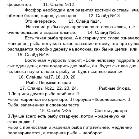
ферментов. 11. Слайд №12.
Фосфор необходим для развития костной системы, учас
обмене белков, жиров, углеводов. 12. Слайд №13.
Это интересно. 13. Слайд №14.
Название рыбы окунь произошло от слова «око», т. е. гл
очень большие и выразительные. 14. Слайд №15.
Есть такая рыба треска. А в старину это слово означал
Наверное, рыба получила такое название потому, что при сушк
распадается подобно дереву на волокна, как бы на щепки или 
15. Слайд №16.
Восточная мудрость гласит: «Если человеку подарить ры
сыт один день; если подарить две рыбы, он будет сыт два дня;
человека научить ловить рыбу, он будет сыт всю жизнь».
16. Слайды №17, 18, 19, 20.
Рыбы Пермского края.
17. Слайды №21, 22, 23, 24. Рыбные блюда.
 Лещ или другая рыба печёная. 
Рыба, жаренная во фритюре.  Горбуша «Королевишна». 
Рыба, запеченная в слоёном тесте 
18. Слайд №25. Советы доктора.
 Лучше всего есть рыбу отварную, потом – жаренную на
сковородке. 
Рыба с пряностями и жареная рыба питательнее, медленно
переваривается, а отварная рыба – наоборот.