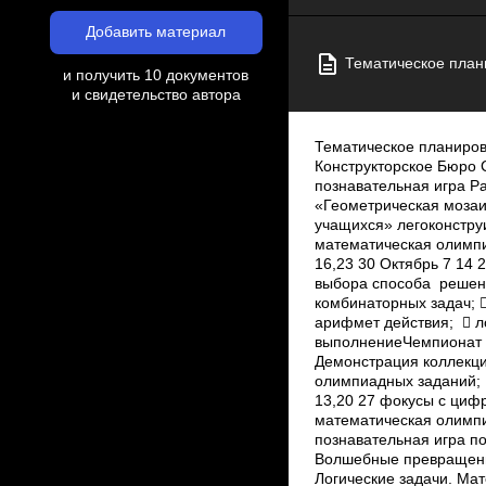
Добавить материал
Тематическое план
и получить 10 документов
и свидетельство автора
Тематическое планиров
Конструкторское Бюро 
познавательная игра Р
«Геометрическая мозаи
учащихся» лего­констру
математическая олимпи
16,23 30 Октябрь 7 14
выбора способа решени
комбинаторных задач; 
арифмет действия;  ло
выполнениеЧемпионат к
Демонстрация коллекци
олимпиадных заданий; 
13,20 27 фокусы с циф
математическая олимпи
познавательная игра по
Волшебные превращения
Логические задачи. Мат