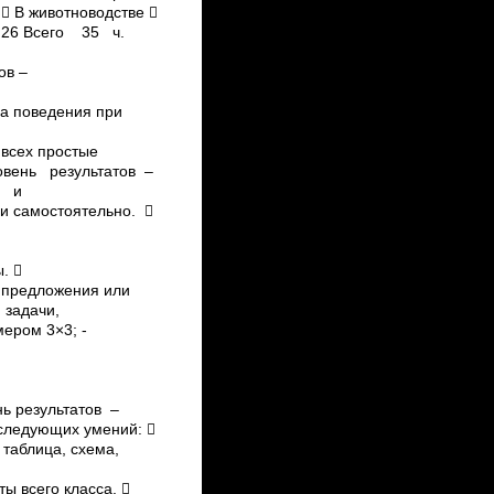
 В животноводстве 
5 26 Всего 35 ч.
ов –
ла поведения при
 всех простые
овень результатов –
а и
и самостоятельно. 
. 
о предложения или
е задачи,
ером 3×3; ­
нь результатов –
следующих умений: 
 таблица, схема,
 всего класса. 