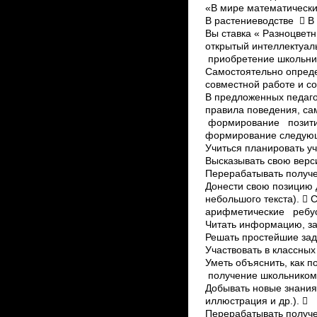
«В мире математически
В растениеводстве  В
Вы ставка « Разноцвет
открытый интеллектуал
приобретение школьни
Самостоятельно опреде
совместной работе и со
В предложенных педаго
правила поведения, са
формирование позит
формирование следующи
Учиться планировать у
Высказывать свою верси
Перерабатывать получ
Донести свою позицию 
небольшого текста). 
арифметические ребус
Читать информацию, за
Решать простейшие зада
Участвовать в классных 
Уметь объяснить, как п
получение школьником 
Добывать новые знания
иллюстрация и др.). 
Перерабатывать получе