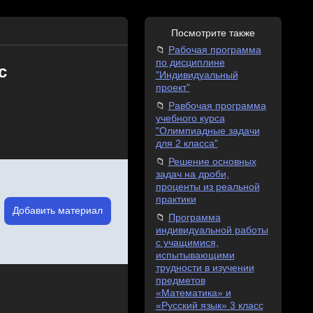
Посмотрите также
Рабочая программа
по дисциплине
с
"Индивидуальный
проект"
Равбочая программа
учебного курса
"Олимпиадные задачи
для 2 класса"
Решение основных
задач на дроби,
проценты из реальной
практики
Добавить материал
Программа
индивидуальной работы
с учащимися,
испытывающими
трудности в изучении
предметов
«Математика» и
«Русский язык» 3 класс