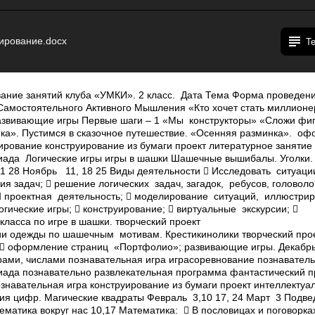
ирование.docx
Т
ание занятий клуба «УМКИ». 2 класс. Дата Тема Форма проведен
Самостоятельного Активного Мышления «Кто хочет стать миллион
азвивающие игры Первые шаги – 1 «Мы ­ конструкторы» «Сложи фи
ка». Пустимся в сказочное путешествие. «Осенняя разминка». 
ирование конструирование из бумаги проект литературное занятие
ада Логические игры игры в шашки Шашечные вышибалы. Уголки. 
 21 28 Ноябрь 11, 18 25 Виды деятельности  Исследовать ситуац
я задач;  решение логических задач, загадок, ребусов, головол
 проектная деятельность;  моделирование ситуаций, иллюстр
гические игры;  конструирование;  виртуальные экскурсии; 
ласса по игре в шашки. творческий проект
и одежды по шашечным мотивам. Крестики­нолики творческий прое
 оформление страниц «Портфолио»; развивающие игры. Декабрь 
рами, числами познавательная игра игра­соревнование познаватель
ада познавательно­ развлекательная программа фантастический п
знавательная игра конструирование из бумаги проект интеллектуа
 цифр. Магические квадраты Февраль 3,10 17, 24 Март 3 Подве
ематика вокруг нас 10,17 Математика:  В пословицах и поговорках