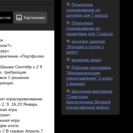
Поурочное
планирование по
алгебре для 7 класса
екстом
Картинками
Поурочное
планирование по
геометрии для 7 класса
ия
конспект занятия
ером?»
"Игрушки в гостях у
гуру»
ребят"
оформление «Портфолио
решение задач
Шашки Сентябр ь 2 9
Рабочая программа
ии, требующие
"Математические
омок  решение
представления" 2 класс
ирующих
2 вариант
Школьная викторина
"Советская
кт игра­соревнование
бронетехника Великой
2, 9 16,23 Январь
отечественной войны"
ная игра
роект
льная игра
дём итоги.
  В сказках Апрель 7