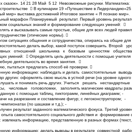
х сказок». 14 21 28 Май 5 12 Невозможные рисунки. Математика: 
 строительстве  В кулинарии 19 «Путешествие в Лидерландию»2
ный мир» выставка достижений Итоговое занятие « Я познаю мир».
ьный марафон Планируемый результат. Первый уровень результат
ком социальных знаний и формирование следующих умений: 
лять и высказывать самые простые, общие для всех людей прави
трудничестве (этические нормы). 
гом ситуациях общения и сотрудничества, опираясь на общие для
мостоятельно делать выбор, какой поступок совершить. Второй ур
ивных отношений школьника к базовым ценностям обществ
х умений:  Определять цель деятельности с помощью учителя 
чебную деятельность во время занятия. 
ю, пытаться предлагать способ её проверки. 
енную информацию: наблюдать и делать самостоятельные выводы
до других: оформлять свою мысль в устной речи (на уровне одног
 Слушать и понимать речь других.­ Учиться решать нестандартны
ы, числовые головоломки, заполнять магические квадраты разм
данную с помощью таблиц, пиктограмм, линейных диаграмм; ­
чи на разрезание и составление фигур; с лего­конструктором; ­
чемпионатах (по шашкам и т.д.); ­
олучен результат заданного математического фокуса. Третий урове
опыта самостоятельного социального действия и формирование 
: извлекать информацию, представленную в разных формах (текст,
нную информацию: делать выводы в результате совместной работы