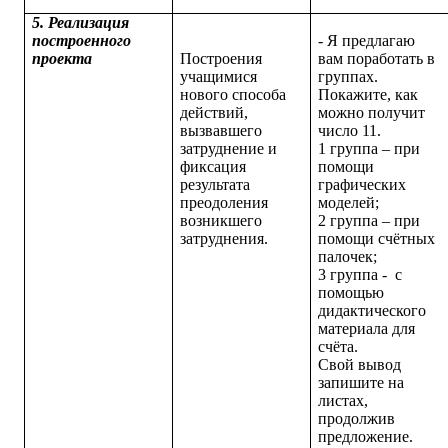
5. Реализация
построенного
-
Я предлагаю
проекта
Построения
вам поработать в
учащимися
группах.
нового способа
Покажите, как
действий,
можно получит
вызвавшего
число 11.
затруднение и
1 группа – при
фиксация
помощи
результата
графических
преодоления
моделей;
возникшего
2 группа – при
затруднения.
помощи счётных
палочек;
3 группа - с
помощью
дидактического
материала для
счёта.
Свой вывод
запишите на
листах,
продолжив
предложение.