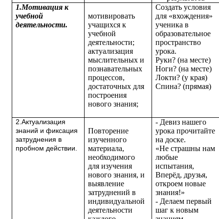
1.Мотивация к
Создать условия
учебной
мотивировать
для «вхождения»
деятельности.
учащихся к
ученика в
учебной
образовательное
деятельности;
пространство
актуализация
урока.
мыслительных и
Руки? (на месте)
познавательных
Ноги? (на месте)
процессов,
Локти? (у края)
достаточных для
Спина? (прямая)
построения
нового знания;
- Девиз нашего
2.Актуализация
Повторение
урока прочитайте
знаний и фиксация
изученного
на доске.
затруднения в
материала,
«Не страшны нам
пробном действии.
необходимого
любые
для изучения
испытания,
нового знания, и
Вперёд, друзья,
выявление
откроем новые
затруднений в
знания!»
индивидуальной
- Делаем первый
деятельности
шаг к новым
каждого
знаниям.