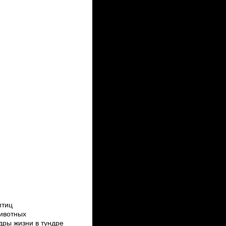
птиц
животных
дры жизни в тундре