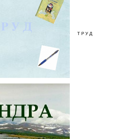
Т Р У Д