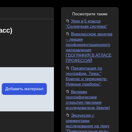
Посмотрите также
Урок в 5 классе
"Солнечная система"
асс)
Внеклассное занятие
– лекция
профориентационного
направления
ГЕОГРАФИЯ В АТЛАСЕ
ПРОФЕССИЙ
Презентация по
географии. Тема:"
Компас и термометр-
Нужные приборы",
Добавить материал
Великие
географические
открытия (великие
исследователи Земли)
Экскурсия с
элементами
исследования на тему
"Поверхностные воды