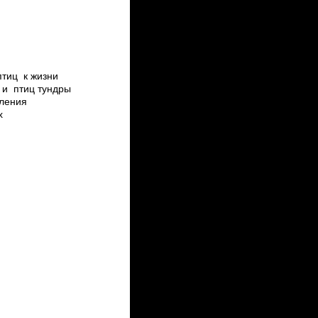
птиц к жизни
 и птиц тундры
бления
х