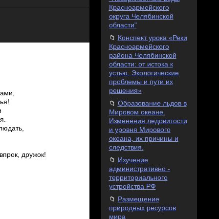
Красноармейского
округа Челябинской
области"
Конспект урока «Реки
Красноармейского
района Челябинской
области: от истока к
устью. Экологические
проблемы и пути их
решения»
вами,
ья!
Образование льдов в
и
Мировом океане.
я.
Изменения ледовитости
людать,
и уровня Мирового
океана, их причины и
следствия.
впрок, дружок!
Изучение
административно -
территориального
устройства РФ
Размещение
природных ресурсов
мира