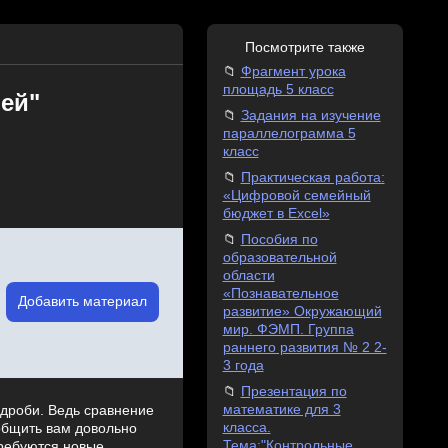
Посмотрите также
Фрагмент урока
площадь 5 класс
ей"
Задания на изучение
параллелограмма 5
класс
Практическая работа:
«Цифровой семейный
бюджет в Excel»
Пособия по
образовательной
области
«Познавательное
Добавить материал
развитие» Окружающий
мир. ФЭМП. Группа
раннего развития № 2 2-
3 года
Презентация по
математике для 3
 дроби. Ведь сравнение
класса.
общить вам довольно
Тема:"Контрольные
требуются новые