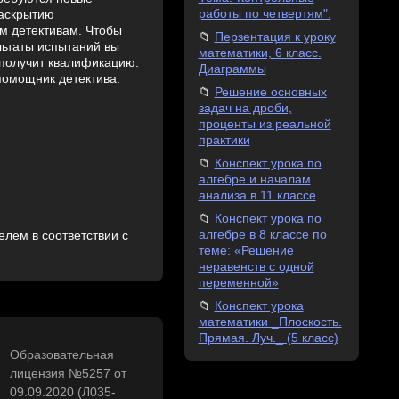
работы по четвертям".
раскрытию
им детективам. Чтобы
Перзентация к уроку
льтаты испытаний вы
математики, 6 класс.
с получит квалификацию:
Диаграммы
помощник детектива.
Решение основных
задач на дроби,
проценты из реальной
практики
Конспект урока по
алгебре и началам
анализа в 11 классе
Конспект урока по
алгебре в 8 классе по
лем в соответствии с
теме: «Решение
неравенств с одной
переменной»
Конспект урока
математики _Плоскость.
Прямая. Луч._ (5 класс)
Образовательная
лицензия №5257 от
09.09.2020 (Л035-