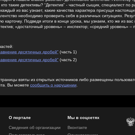
, кто такие детективы? “Детектив” - частный сыщик, специалист по 
каждый из вас узнает, какие качества характера присущи настоящ
агентство необходимо проверить себя в различных ситуациях. Резу
ую карточку. Подведя итоги в конце урока, мы узнаем, кто же из ва
тектив; «достаточный уровень» – инспектор; «средний уровень» – 
частей:
равнение десятичных дробей"
(часть 1)
равнение десятичных дробей"
(часть 2)
траницы взяты из открытых источников либо размещены пользовате
йта. Вы можете
сообщить о нарушении
.
О портале
Мы в соцсетях
Сведения об организации
Вконтакте