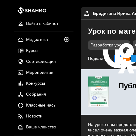
Бредигина Ирина А
Войти в кабинет
Урок по мат
Медиатека
Разработки уроков
Курсы
Поделиться
Сертификация
Мероприятия
Конкурсы
Публ
Собрания
Классные часы
Новости
На уроке нам предстоит
Ваше членство
чисел очень важная оп
интересную новость. Се