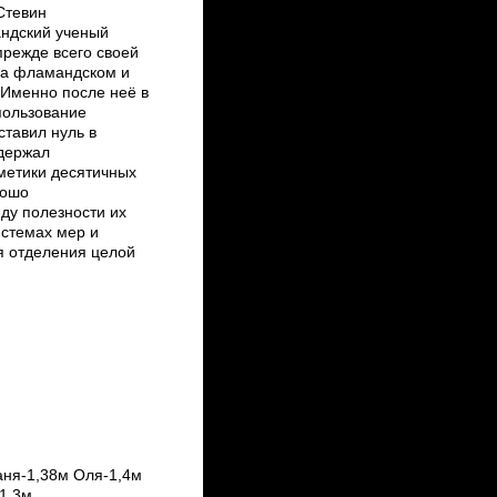
Стевин
андский ученый
прежде всего своей
на фламандском и
 Именно после неё в
пользование
ставил нуль в
одержал
метики десятичных
рошо
ду полезности их
истемах мер и
я отделения целой
аня-1,38м Оля-1,4м
1,3м