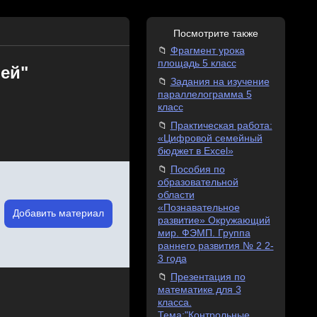
Посмотрите также
Фрагмент урока
площадь 5 класс
ей"
Задания на изучение
параллелограмма 5
класс
Практическая работа:
«Цифровой семейный
бюджет в Excel»
Пособия по
образовательной
области
«Познавательное
Добавить материал
развитие» Окружающий
мир. ФЭМП. Группа
раннего развития № 2 2-
3 года
Презентация по
математике для 3
класса.
Тема:"Контрольные