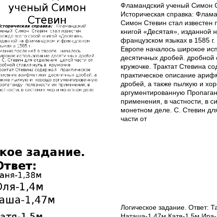
Фламандский ученый Симон 
Историческая справка: Флам
Симон Стевин стал известен 
книгой «Десятая», изданной 
французском языках в 1585 г.
Европе началось широкое ис
десятичных дробей. дробной 
кружочке. Трактат Стевина с
практическое описание ариф
дробей, а также пылкую и хо
аргументированную Пропаган
применения, в частности, в с
монетном деле. С. Стевин дл
части от
Логическое задание. Ответ: Т
Наташа-1,47м Катя-1,5м Ира-