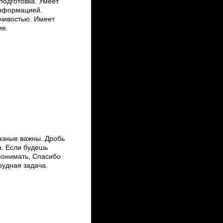
подготовка. Умеет
информацией.
чивостью. Имеет
ие.
азные важны. Дробь
а. Если будешь
 понимать, Спасибо
рудная задача.