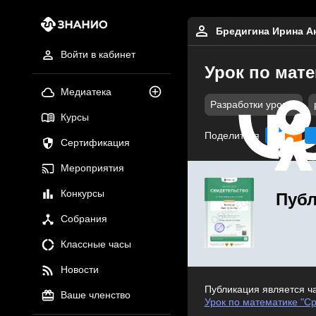
Бредигина Ирина А
Войти в кабинет
Урок по мат
Медиатека
Разработки уроков
Курсы
Поделиться
Сертификация
Мероприятия
Конкурсы
Публ
Собрания
Классные часы
Новости
Публикация является ч
Ваше членство
Урок по математике "С