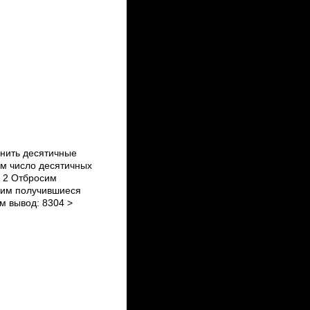
нить десятичные
ем число десятичных
0 2 Отбросим
ним получившиеся
м вывод: 8304 >