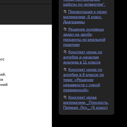
работы по четвертям".
Перзентация к уроку
математики, 6 класс.
Диаграммы
Решение основных
задач на дроби,
проценты из реальной
практики
Конспект урока по
алгебре и началам
асс
анализа в 11 классе
.
Конспект урока по
ий,
алгебре в 8 классе по
ок
теме: «Решение
ений
неравенств с одной
переменной»
Конспект урока
математики _Плоскость.
Прямая. Луч._ (5 класс)