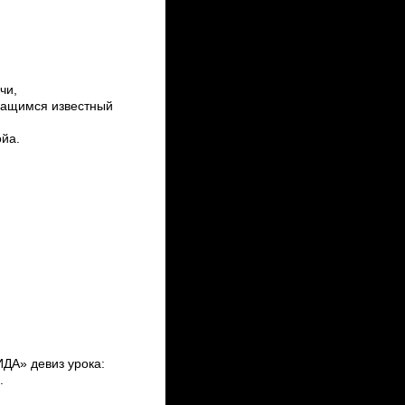
ачи,
учащимся известный
а.
ИДА» девиз урока:
.