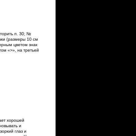
торить п. 30; №
чки (размеры 10 см
черным цветом знак
том «>», на третьей
ает хорошей
новывать и
зоркий глаз и