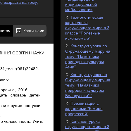
о возраста на тему:
индивидуальной
мобильности»
Технологическая
карта урока
окружающего мира в 3
екстом
Картинками
классе "Полезные
ископаемые"
Конструкт урока по
Окружающему миру на
почувствовать другого человека, его духовный мир, его интересы и надежды. Доброжелательное отношение к людям и миру. Готовность прийти на помощь каждому, кому она необходима. Готовность прощать ошибки, необдуманные поступки окружающих,) Это вечные слова Воспитатель: А как вы думаете, звездная девочка была добрая, если все это раздавала людям? (да). И тогда человек, получивший подарок от звездной девочки (доброта, радость, любовь, благополучие, счастье, здоровье, человечность) становился тоже какими? (добрым, радостным, любящим, благополучным, счастливым, здоровым, человечным). Сегодня я подарила вам новое слово – ЧелоВечность, а вы, когда придете домой, подарите его своим близким. (после выполненного задания на доску прикрепляется лист с буквой «Б») Путешествие продолжается. Страница 4. Важные слова. Звуко ­ буквенный анализ слова. Поговорки и пословицы. 4 задание . Сделать звуко ­ буквенный анализ слова «добрый» (дети выполняют задание на местах и по очереди у доски) Воспитатель предлагает детям сказать поговорки о доброте. ­ Добрый человек добру учит. ­ Доброе слово лечит, а худое калечит. ­ Добро всегда побеждает зло.­ Добро во век не забудется ­ Жизнь дана на добрые дела. ­ Мир не без добрых людей. А сейчас я вам предлагаю посмотреть на экран телевизора и послушать песню о доброте ( видео «Песня о доброте») Вот мы и выполнили звуко­буквенный анализ важного для нас слова «добрый» (после выполненного задания на доску прикрепляется лист с буквой «Р»). Путешествие продолжается. Страница 5. Вежливые слова. Завершение предложения. 5 задание . Физминутка Игра «Доскажи словечко» (на коврике) (звучит музыка песни «Улыбка» минусовка) Для нас здесь задание "Доскажи словечко" Я начну предложение, вы его продолжите. Зазеленеет старый пень, когда услышит …(добрый день) Если встретится знакомый, хоть на улице, хоть дома, не стесняйся, не лукавствуй,
тему: "Памятники
природы и культуры
Азии"
Конструкт урока по
Окружающему миру на
тему: "Памятники
природы и культуры
Белоруссии" "
Презентация с
заданиями "В мире
профессий"
Конспект урока
окружающего мира в 3