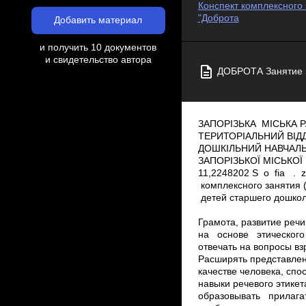
Конспект комплексного 
"Доброта
Добавить материал
и получить 10 документов
и свидетельство автора
ДОБРОТА Занятие п
ЗАПОРІЗЬКА МІСЬКА РАДА ДЕПАРТАМЕНТ ОСВІТИ І НАУКИ, МОЛОДІ ТА СПОРТУ УПРАВЛІННЯ ОСВІТИ І НАУКИ ТЕРИТОРІАЛЬНИЙ ВІДДІЛ ОСВІТИ,МОЛОДІ ТА СПОРТУ ЛЕНІНСЬКОГО РАЙОНУ ДОШКІЛЬНИЙ НАВЧАЛЬНИЙ ЗАКЛАД ( ЯСЛА­САДОК) № 101 «СОФІЯ» ЗАПОРІЗЬКОЇ МІСЬКОЇ РАДИ ЗАПОРІЗЬКОЇ ОБЛАСТІ 69121, м. Запоріжжя, вул.. М.Чуйкова,31,тел..:(061)224­82­11,224­82­02 S о fia . zlata @ mail . ru Код ЄДРПОУ 26249843 комплексного занятия (развитие речи, грамота) Конспект по морально­этическому воспитанию детей старшего дошкольного возраста на тему: «ДОБРОТА» Подготовила воспитатель: Клыпка В.Ю.Запорожье, 2016 Грамота, развитие речи, этическая беседа. Тема. Доброта Группа: старшая. Цель: Обогащать словарь детей на основе этического понятия «доброта». Учить детей отвечать на вопросы взрослого, выражать мысли о своих чувствах, объективно оценивать свои и чужие поступки. Расширять представление детей о доброте как о ценном, неотъемлемом качестве человека, способствовать формированию гуманистических понятий. Формировать навыки речевого этикета, грамматическую правильность речи, связную речь. Ввести понятие человечность. Учить образовывать прилагательные с суффиксами очк; ечк; очек; ечек., учить подбирать слова, противоположные по смыслу. Закрепить навыки звуко ­ буквенного анализа слова. Закрепить умение детей делить слова на слоги, продолжать учить определять заданные звуки в словах, находить их место в словах. (в начале, в середине, в конце). Развивать коммуникативные навыки (умение выслушивать товарища, искренне высказывать свое мнение, проявлять доброжелательность к суждениям других детей), побуждать к осмыслению общечеловеческих ценностей и осмыслению собственной внутренней позиции. Воспитывать эмоциональное отношение к действительности, как к основе развития нравственных чувств; вызвать у детей желание радоваться своим положительным качествам, поддерживать желание стать лучшим, совершать добрые поступки. Предварительная работа: ознакомление со смыслом понятия «д