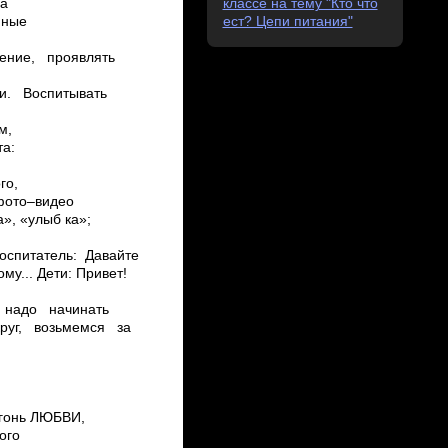
классе на тему "Кто что
ест? Цепи питания"