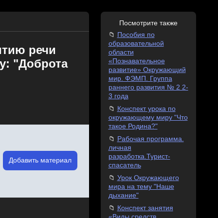
Посмотрите также
Пособия по
образовательной
итию речи
области
у: "Доброта
«Познавательное
развитие» Окружающий
мир. ФЭМП. Группа
раннего развития № 2 2-
3 года
Конспект урока по
окружающему миру "Что
такое Родина?"
Рабочая программа.
личная
разработка.Турист-
Добавить материал
спасатель
Урок Окружающего
мира на тему "Наше
дыхание"
Конспект занятия
«Виды средств