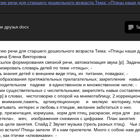
тию речи для старшего дошкольного возраста Тема: «Птицы наши д
и друзья.docx
Т
тию речи для старшего дошкольного возраста Тема: «Птицы наши д
ина Елена Викторовна
ылок формирования связной речи, автоматизация звука [р]. Задачи
визировать словарь детей по теме «птицы»; ­
 знания детей о внешнем виде птиц, их питании, повадках; ­
вообразования притяжательных прилагательных; ­закрепление на
дительном падеже в единственном и множественном числе; ­
ии существительных с числительными; ­закреплять навык составлен
[р] в словах, чистоговорке с опорой на мнемотаблицу; 2.коррекцио
 внимание,память, артикуляционную и мелкую моторику, плав
питывать интерес и любовь к птицам, желание заботиться о них.
р, презентация, кормушка, корм для птиц, раскраски, игра для 
тела», мяч, изображения снежинок с цифрами. План занятия:
а цели занятия. Слайд 2 Звучит музыка (трель разных птиц). ­ Чьи 
о встало! Птицы запели И к нам прилетели. Много с собою нам де
 как птички «клювиками». ­