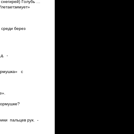
 снегирей) Голубь ­…
Улетает­зимует»
л среди берез
д. ­
«Кормушка» с
е».
 кормушке?
рики пальцев рук. ­