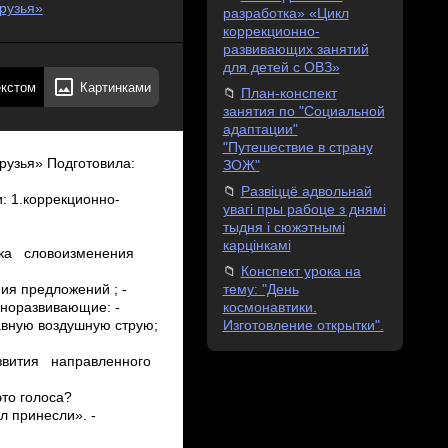
рузья»
разработка» «Цикл
коррекционно-
развивающих занятий
для детей с ОВЗ»
екстом
Картинками
План-конспект
занятия по "Социальной
адаптации"
"Путешествие в страну
рузья» Подготовила:
ЗОЖ"
Развіццё адвольнай
: 1.коррекционно­
увагі пры рабоце з днямі
тыдня і сюжэтнымі
карцінкамі
выка словоизменения
Конспект урока на
тему: "День
ия предложений ; ­
космонавтики.
нно­развивающие: ­
Изготовление открытки".
ную воздушную струю;
развития направленного
это голоса?
л принесли». ­