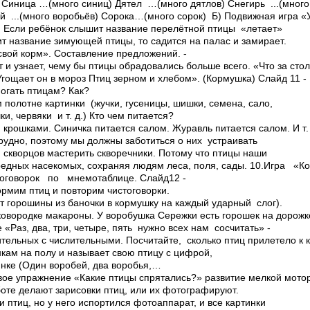
 Синица ­…(много синиц) Дятел ­…(много дятлов) Снегирь ­...(много
й ­...(много воробьёв) Сорока­…(много сорок) Б) Подвижная игра «
 Если ребёнок слышит название перелётной птицы ­ «летает»
т название зимующей птицы, то садится на палас и замирает.
свой корм». Составление предложений. ­
от и узнает, чему бы птицы обрадовались больше всего. «Что за сто
гощает он в мороз Птиц зерном и хлебом». (Кормушка) Слайд 11 ­
огать птицам? Как?
 полотне картинки (жучки, гусеницы, шишки, семена, сало,
, червяки и т. д.) ­Кто чем питается?
 крошками. Синичка питается салом. Журавль питается салом. И т. 
удно, поэтому мы должны заботиться о них ­ устраивать
я скворцов мастерить скворечники. Потому что птицы наши
редных насекомых, сохраняя людям леса, поля, сады. 10.Игра 
оговорок по мнемотаблице. Слайд12 ­
ормим птиц и повторим чистоговорки.
т горошины из баночки в кормушку на каждый ударный слог).
ковородке макароны. У воробушка Сережки есть горошек на дорожк
«Раз, два, три, четыре, пять ­ нужно всех нам сосчитать» ­
тельных с числительными. ­Посчитайте, сколько птиц прилетело к
нкам на полу и называет свою птицу с цифрой,
нке (Один воробей, два воробья,…
вое упражнение «Какие птицы спрятались?» ­развитие мелкой мото
оте делают зарисовки птиц, или их фотографируют.
 птиц, но у него испортился фотоаппарат, и все картинки