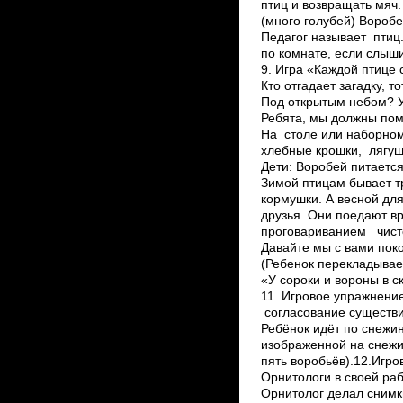
птиц и возвращать мяч.
(много голубей) Воробе
Педагог называет птиц.
по комнате, если слыши
9. Игра «Каждой птице 
Кто отгадает загадку, т
Под открытым небом? У
Ребята, мы должны пом
На столе или наборном
хлебные крошки, лягушки
Дети: Воробей питается
Зимой птицам бывает тр
кормушки. А весной дл
друзья. Они поедают в
проговариванием чист
Давайте мы с вами пок
(Ребенок перекладывае
«У сороки и вороны в с
11..Игровое упражнение 
согласование существи
Ребёнок идёт по снежи
изображенной на снежи
пять воробьёв).12.Игро
Орнитологи в своей раб
Орнитолог делал снимки