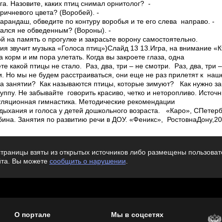
га. Назовите, каких птиц снимал орнитолог? ­
ричневого цвета? (Воробей). ­
рандаш, обведите по контуру воробья и те его слева направо. ­
тался не обведенным? (Вороны). ­
 на память о прогулке и закрасьте ворону самостоятельно.
я звучит музыка «Голоса птиц»)Слайд 13 13.Игра, на внимание «Кт
а корм и им пора улетать. Когда вы закроете глаза, одна
те какой птицы не стало. Раз, два, три – не смотри. Раз, два, три –
и. Но мы не будем расстраиваться, они еще не раз прилетят к наше
 занятии? ­ Как называются птицы, которые зимуют? ­ Как нужно за
уппу. Не забывайте говорить красиво, четко и неторопливо. Источни
уляционная гимнастика. Методические рекомендации
ыхания и голоса у детей дошкольного возраста. ­ «Каро», С­Петербу
ина. Занятия по развитию речи в ДОУ.­ «Феникс», Ростов­на­Дону,20
траницы взяты из открытых источников либо размещены пользовате
йта. Вы можете
сообщить о нарушении
.
О портале
Мы в соцсетях