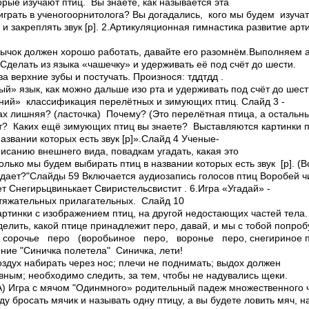
орые изучают птиц. Вы знаете, как называется эта
рать в ученого­орнитолога? Вы догадались, кого мы будем изучат
и закреплять звук [р]. 2.Артикуляционная гимнастика­ развитие ар
ычок должен хорошо работать, давайте его разомнём.Выполняем 
Сделать из языка «чашечку» и удерживать её под счёт до шести.
а верхние зубы и постучать. Произнося: тдд­тдд .
ый» язык, как можно дальше изо рта и удерживать под счёт до шест
ний» ­ классификация перелётных и зимующих птиц. Слайд 3 ­
ах лишняя? (ласточка) ­Почему? (Это перелётная птица, а осталь
т? ­Каких ещё зимующих птиц вы знаете? Выставляются картинки п
названии которых есть звук [р]».Слайд 4 Ученые­
исанию внешнего вида, повадкам угадать, какая это
олько мы будем выбирать птиц в названии которых есть звук [р]. (В
подает?"Слайды 5­9 Включается аудиозапись голосов птиц Воробей­ ч
т Снегирь­цвинькает Свиристель­свистит . 6.Игра «Угадай» ­
тяжательных прилагательных. Слайд 10
артинки с изображением птиц, на другой недостающих частей тела.
елить, какой птице принадлежит перо, давай, и мы с тобой попро
сорочье перо (воробьиное перо, воронье перо, снегириное п
ие "Синичка полетела" ­ Синичка, лети!
здух набирать через нос; плечи не поднимать; выдох должен
ным; необходимо следить, за тем, чтобы не надувались щеки.
А) Игра с мячом "Один­много» родительный падеж множественного
у бросать мячик и называть одну птицу, а вы будете ловить мяч, н