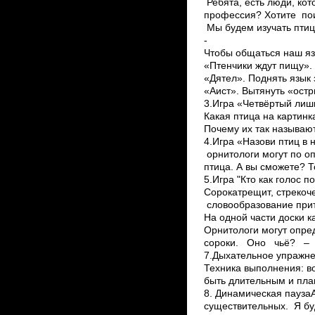
Ребята, есть люди, кот
профессия? Хотите поиг
Мы будем изучать птиц 
­
Чтобы общаться наш яз
«Птенчики ждут пищу». 
«Дятел». Поднять язык з
«Аист». Вытянуть «остр
3.Игра «Четвёртый лиш
Какая птица на картинк
Почему их так называю
4.Игра «Назови птиц в 
орнитологи могут по оп
птица. А вы сможете? Т
5.Игра "Кто как голос 
Сорока­трещит, стрекоче
словообразование при
На одной части доски к
Орнитологи могут опред
сороки. Оно чьё? – 
7.Дыхательное упражнен
Техника выполнения: во
быть длительным и плав
8. Динамическая пауза
существительных. Я буд