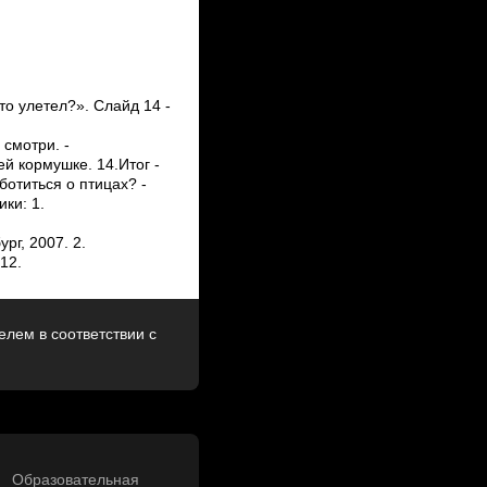
о улетел?». Слайд 14 ­
 смотри. ­
й кормушке. 14.Итог ­
ботиться о птицах? ­
ки: 1.
рг, 2007. 2.
12.
лем в соответствии с
Образовательная