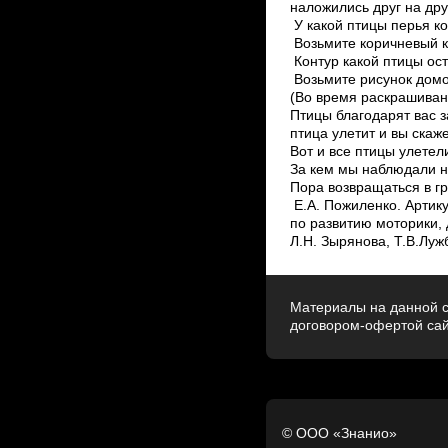
наложились друг на дру
У какой птицы перья ко
Возьмите коричневый ка
Контур какой птицы ос
Возьмите рисунок домой
(Во время раскрашивани
Птицы благодарят вас з
птица улетит и вы скаже
Вот и все птицы улетел
За кем мы наблюдали на
Пора возвращаться в гр
Е.А. Пожиленко. Артик
по развитию моторики, д
Л.Н. Зырянова, Т.В.Лужб
Материалы на данной с
договором-офертой са
© ООО «Знанио»