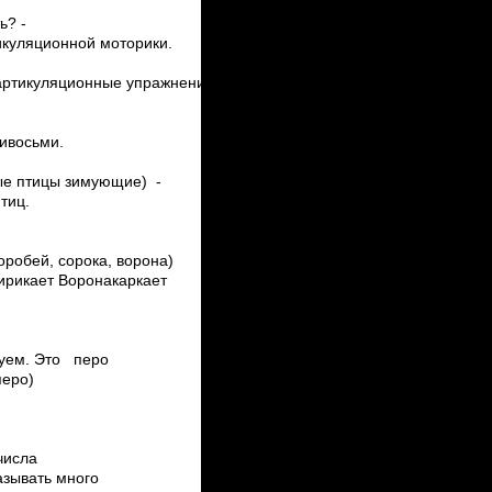
ь? ­
тикуляционной моторики.
артикуляционные упражнения.
и­восьми.
ные птицы зимующие) ­
тиц.
оробей, сорока, ворона)
ирикает Ворона­каркает
буем. ­Это перо
еро)
 числа
азывать много