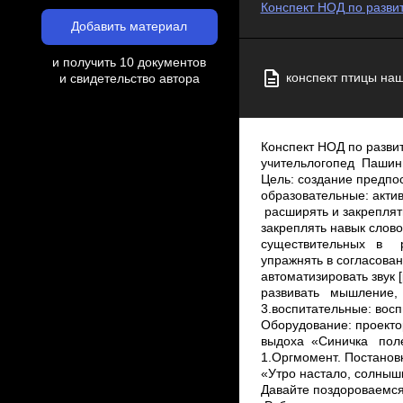
Конспект НОД по разви
Добавить материал
и получить 10 документов
конспект птицы наш
и свидетельство автора
Конспект НОД по разви
учитель­логопед Пашин
Цель: создание предпос
образовательные: ­акти
расширять и закреплять
закреплять навык сло
существительных в ро
упражнять в согласован
автоматизировать звук 
развивать мышление,
3.воспитательные: ­вос
Оборудование: проекто
выдоха «Синичка поле
1.Оргмомент. Постановк
«Утро настало, солнышк
Давайте поздороваемся,