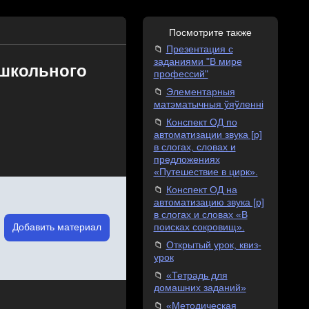
Посмотрите также
Презентация с
заданиями "В мире
ошкольного
профессий"
Элементарныя
матэматычныя ўяўленні
Конспект ОД по
автоматизации звука [р]
в слогах, словах и
предложениях
«Путешествие в цирк».
Конспект ОД на
автоматизацию звука [р]
в слогах и словах «В
Добавить материал
поисках сокровищ».
Открытый урок, квиз-
урок
«Тетрадь для
домашних заданий»
«Методическая